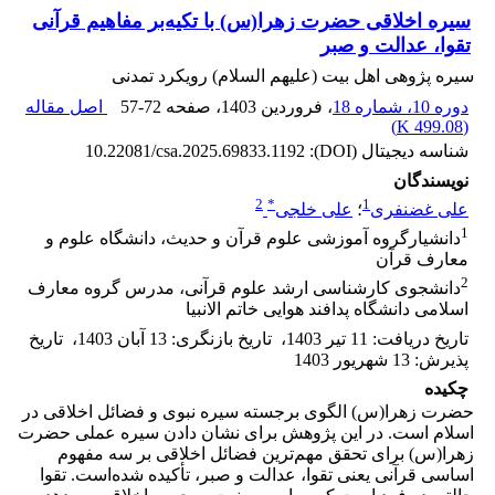
سیره اخلاقی حضرت زهرا(س) با تکیه‌بر مفاهیم قرآنی
تقوا، عدالت و صبر
سیره پژوهی اهل بیت (علیهم السلام) رویکرد تمدنی
دوره 10، شماره 18
، فروردین 1403
، صفحه
57-72
اصل مقاله
)
499.08 K
(
شناسه دیجیتال (DOI):
10.22081/csa.2025.69833.1192
نویسندگان
2
*
1
علی غضنفری
؛
علی خلجی
1
دانشیارگروه آموزشی علوم قرآن و حدیث، دانشگاه علوم و
معارف قرآن
2
دانشجوی کارشناسی ارشد علوم قرآنی، مدرس گروه معارف
اسلامی دانشگاه پدافند هوایی خاتم الانبیا
تاریخ دریافت
:
11 تیر 1403
،
تاریخ بازنگری
:
13 آبان 1403
،
تاریخ
پذیرش
:
13 شهریور 1403
چکیده
حضرت زهرا(س) الگوی برجسته سیره نبوی و فضائل اخلاقی در
اسلام است. در این پژوهش برای نشان دادن سیره عملی حضرت
زهرا(س) برای تحقق مهم‌ترین فضائل اخلاقی بر سه مفهوم
اساسی قرآنی یعنی تقوا، عدالت و صبر، تأکیده شده‌است. تقوا