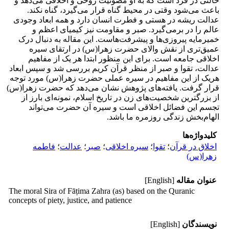
حالتی در فرد است که به او مصونیت روحی و اخلاقی می‌دهد و
باعث می‌شود وقتی در محیط گناه قرار می‌گیرد، گناه نکند.
عدالت ریشه در هستى و فطرت انسان دارد و همه ابعاد وجودى
عالم را در برمی‌گیرد. صبر و مقاومت نیز کیمیای اعظم و
خمیرمایه پیروزی‌ها و پیشرفت‌هاست. این مقاله به دنبال درک
عمیق‌تری از نقش والای حضرت زهرا(س) در ارتقای سیره
اخلاقی جامعه است. برای این منظور ابتدا هر یک از مفاهیم
عدالت، تقوا و صبر از منظر قرآن کریم بررسی شد و سپس ابعاد
هریک از این مفاهیم در سیره عملی حضرت زهرا(س) مورد توجه
قرار گرفت. یافته‌های پژوهش نشان می‌دهد که حضرت زهرا(س)
از بزرگترین شخصیت‌های زن در تاریخ اسلام، نمونه‌ای بارز از
تجسم این فضائل اخلاقی است و سیره آن حضرت می‌تواند
الهام‌بخش زندگی روزمره ما باشد.
کلیدواژه‌ها
اخلاق در قرآن
؛
تقوا
؛
سیره اخلاقی
؛
صبر
؛
عدالت
؛
فاطمه
زهرا(س)
عنوان مقاله
[English]
The moral Sira of Fāṭima Zahra (as) based on the Quranic
concepts of piety, justice, and patience
نویسندگان
[English]