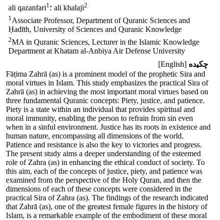
1
2
؛ ali khalaji
ali qazanfari
1
Associate Professor, Department of Quranic Sciences and
Ḥadīth, University of Sciences and Quranic Knowledge
2
MA in Quranic Sciences, Lecturer in the Islamic Knowledge
Department at Khatam al-Anbiya Air Defense University
چکیده
[English]
Fāṭima Zahrā (as) is a prominent model of the prophetic Sira and
moral virtues in Islam. This study emphasizes the practical Sira of
Zahrā (as) in achieving the most important moral virtues based on
three fundamental Quranic concepts: Piety, justice, and patience.
Piety is a state within an individual that provides spiritual and
moral immunity, enabling the person to refrain from sin even
when in a sinful environment. Justice has its roots in existence and
human nature, encompassing all dimensions of the world.
Patience and resistance is also the key to victories and progress.
The present study aims a deeper understanding of the esteemed
role of Zahra (as) in enhancing the ethical conduct of society. To
this aim, each of the concepts of justice, piety, and patience was
examined from the perspective of the Holy Quran, and then the
dimensions of each of these concepts were considered in the
practical Sira of Zahra (as). The findings of the research indicated
that Zahrā (as), one of the greatest female figures in the history of
Islam, is a remarkable example of the embodiment of these moral