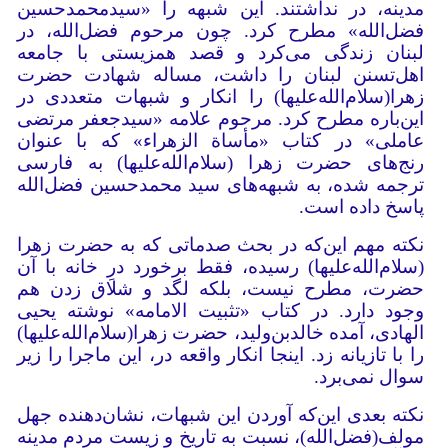
مدینه، در نداشتند. این شبهه را «سیدمحمدحسین
فضل‌الله» مطرح کرد. چون مرحوم فضل‌الله، در
لبنان زندگی می‌کرد و قصد همزیستی با جامعه
اهل‌تسنن لبنان را داشت، مساله شهادت حضرت
زهرا(سلام‌الله‌علیها) را انکار و شبهات متعددی در
این‌باره مطرح کرد. مرحوم علامه «سیدجعفر مرتضی
عاملی» در کتاب «مأساة الزهراء» که با عنوان
رنج‌های حضرت زهرا (سلام‌الله‌علیها) به فارسی
ترجمه شده، به شبهه‌های سید محمدحسین فضل‌الله
پاسخ داده است.
نکته مهم این‌که در بحث صدماتی که به حضرت زهرا
(سلام‌الله‌علیها) رسیده، فقط برخورد درِ خانه با آن
حضرت، مطرح نیست، بلکه لگد و شلاق زدن هم
وجود دارد. در کتاب «تثبیت الامامه» نوشته یحیى
الهادی، آمده خالدبن‌ولید، حضرت زهرا(سلام‌الله‌علیها)
را با تازیانه زد. اینجا انکار واقعه در، این ماجرا را زیر
سوال نمی‌برد.
نکته بعدی این‌که آوردن این شبهات، نشان‌دهنده جهل
مولف(فضل‌الله)، نسبت به تاریخ و زیست مردم مدینه