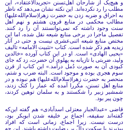
و هیچ‌یک از شارحان اهل‌تسنن «تجریدالاعتقاد»، این
مطلب را رد نکرده‌اند. این نکته نشان می‌دهد که ناظر
به احراق و ضربه زدن به حضرت زهرا(سلام‌الله‌‌علیها)
مطالب محکمی در منابع قرون هشتم و نهم اهل
سنت وجود داشته که نمی‌توانستند آن را رد کنند.
تفصیل ماجرا در برخی منابع شیعه نقل شده، اما این
مختص منابع شیعه اثنی‌عشری نیست و حتی در آثار
زیدیه هم ذکر شده است. کتاب «تثبیت الامامه» تالیف
«یحیی الهادی» است. او در این کتاب آورده «خالدبن
ولید، ضربتی با تازیانه به پهلوی آن حضرت، زد که جای
کبودی آن به صورت دُمل درآمد.» این کتاب از قرن
سوم هجری بوده و موجود است. البته ضرب و شتم،
منحصر به حضرت زهرا(سلام‌الله‌‌علیها) هم نبوده و در
منابع اهل تسنن، مکررا آمده که عمار را کتک زدند،
شمشیر زبیر را شکستند و به سلمان توهین کردند،
چون پیر بود.
قاضی «عبدالجبار معتزلی اسدآبادی» هم گفته این‌که
گفته‌اند سقیفه، اجماع بر خلیفه شدن ابوبکر بود،
درست نیست. زیرا اجماع، زمانی است که افراد
بپذیرند یا سکوت دالّ بر رضایت داشته باشند. این چه