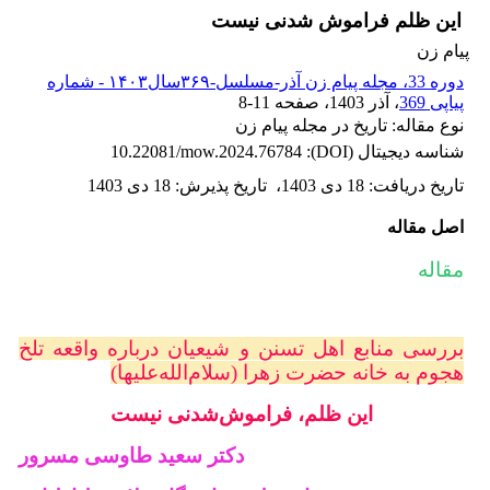
این ظلم فراموش شدنی نیست
پیام زن
دوره 33، مجله پیام زن آذر-مسلسل-۳۶۹سال۱۴۰۳ - شماره
پیاپی 369
، آذر 1403
، صفحه
8-11
نوع مقاله: تاریخ در مجله پیام زن
شناسه دیجیتال (DOI):
10.22081/mow.2024.76784
تاریخ دریافت
:
18 دی 1403
،
تاریخ پذیرش
:
18 دی 1403
اصل مقاله
مقاله
بررسی منابع اهل تسنن و شیعیان درباره واقعه تلخ
هجوم به خانه حضرت زهرا (سلام‌الله‌علیها)
این ظلم، فراموش‌شدنی نیست
دکتر سعید طاوسی مسرور