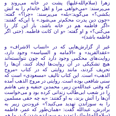
زهرا (سلام‌الله‌علیها) پشت در خانه می‌روند و
می‌پرسند: «می‌خواهی مرا و اهل خانه‌ام را به آتش
بکشی؟» می‌گوید:«بله» می‌پرسند: «چرا؟» گفته:
«چون دین پدرت محکم‌تر می‌شود.» یا این‌که گفتند:
«اگر فاطمه هم در خانه باشد، باز این کار را
می‌کنی؟» و او گفته: «و ان کانت فاطمه. (حتی اگر
فاطمه باشد)»
غیر از گزارش‌هایی که در «انساب الاشراف» و
«عقدالفرید» و «الامامه و السیاسه» وجود دارد،
روایت‌های محکمی وجود دارد که چون نتوانسته‌اند
هیچ تشکیکی در آن روایت‌ها ایجاد کنند، آن‌ها را
تحریف کردند، مانند روایتی که در کتاب «مروج
الذهب» است. این کتاب تالیف «مسعودی» است که
سنی شافعی بوده است. روایتی در مروج الذهب آمده
که وقتی عبدالله‌بن زبیر، محمدبن حنفیه و بنی هاشم
را در شعب ابی‌طالب زندانی کرده بود و می‌خواست
آن‌ها را آتش بزند، به او گفتند: «به چه حقی مسلمین
را به سوزاندن تهدید می‌کنید؟» عروت‌بن زیبر به
برادرش، عبدالله گفت: «همان‌طور که عمر، فاطمه
(سلام‌الله‌علیها) را تهدید به سوزانده شدن کرد، ما هم