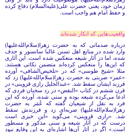
زمان خود، یعنی حضرت علی(علیه‌السلام) دفاع کرده
و حفظ امام هم واجب است.
واقعیت‌هایی که انکار شده‌اند
درباره صدماتی که به حضرت زهرا(سلام‌الله‌‌علیها)
وارد شده در منابع اهل تسنن غالبا سانسور و حذف
شده، اما در آثار شیعه منعکس شده است. این آثاری
که این‌ها را منعکس کرده‌اند متضمن نکاتی هستند.
مثلا «شیخ طوسی» که در «تلخیص‌الشافی» آورده
«عمر» ضربتی به حضرت زهرا(سلام‌الله‌‌علیها) زد که
فرزند ایشان سقط شد. «عبدالجلیل رازی قزوینی» در
قرن ششم در کتاب «النقض» در رد سخنان فردی که
ادعا می‌کرده شیعه بوده و سنی شده، آورده که این
فرد به نقل از شیعیان گفته که عُمَر به حضرت
زهرا(سلام‌الله‌‌علیها) ضربه‌ای زد و فرزندش سقط
شد. «رازی قزوینی» می‌گوید «این خبری است
درست که در آثار شیعه و سنی مذکور و مسطور
است.» اگر در آثار آن‌ها اشاره‌ای به این وقایع نبود