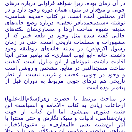
در آن زمان بوده، زیرا شواهد فراوانی درباره درهای
چوبی و میخ‌دار در متون همان دوره وجود دارد و در
آثار مختلفی آمده است. در کتاب «مدینه شناسی»
نوشته «سیدمحمدباقر نجفی» درباره وضع خانه‌های
مدینه، شیوه ساخت آن‌ها و معماری‌شان نکته‌های
جالبی گفته شده مثل وجود در قلعه خیبر که از
مشهورات و مسلمات تاریخی است. حتی در زمان
رسول اکرم(ص) در مدینه خانه‌های دوطبقه وجود
داشت. خانه «ابو ایوب انصاری» که پیامبر مدتی آنجا
اقامت داشت، نمونه‌ای از این منازل است. کیفیت
ساخت مسجدالنبی در منابع، مشخص و روشن است
و وجود در چوبی، عجیب و غریب نیست. از نظر
تاریخی هم درهای چوبی مربوط به دوران قبل از
پیغمبر بوده است.
در مباحث مرتبط با حضرت زهرا(سلام‌الله‌علیها)
ارجاعات زیادی به کتاب «الامامه و السیاسه» ابن
قتیبه دینوری می‌شود. اما این کتاب از جهت
زبان‌شناسی، ادبیات و سبک نگارش و حتی محتوا با
آثار ابن‌قتیبه یعنی «المعارف» و «عیون‌الاخبار»
شباهتی نداشته و علاوه‌بر آن مشکلاتی هم دارد. مثلا