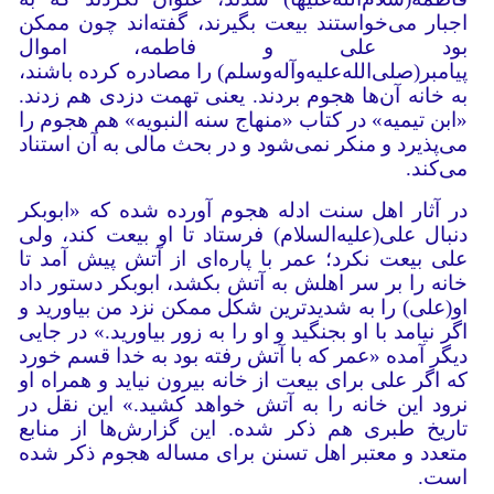
اجبار می‌خواستند بیعت بگیرند، گفته‌اند چون ممکن
بود علی و فاطمه، اموال
پیامبر(صلی‌الله‌علیه‌وآله‌وسلم) را مصادره کرده باشند،
به خانه آن‌ها هجوم بردند. یعنی تهمت دزدی هم زدند.
«ابن تیمیه» در کتاب «منهاج سنه النبویه» هم هجوم را
می‌پذیرد و منکر نمی‌شود و در بحث مالی به آن استناد
می‌کند.
در آثار اهل سنت ادله هجوم آورده شده که «ابوبکر
دنبال علی(علیه‌السلام) فرستاد تا او بیعت کند، ولی
علی بیعت نکرد؛ عمر با پاره‌ای از آتش پیش آمد تا
خانه را بر سر اهلش به آتش بکشد، ابوبکر دستور داد
او(علی) را به شدیدترین شکل ممکن نزد من بیاورید و
اگر نیامد با او بجنگید و او را به زور بیاورید.» در جایی
دیگر آمده «عمر که با آتش رفته بود به خدا قسم خورد
که اگر علی برای بیعت از خانه بیرون نیاید و همراه او
نرود این خانه را به آتش خواهد کشید.» این نقل در
تاریخ طبری هم ذکر شده. این گزارش‌ها از منابع
متعدد و معتبر اهل تسنن برای مساله هجوم ذکر شده
است.