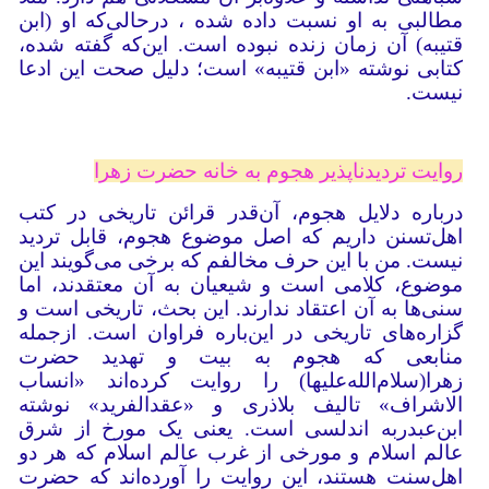
مطالبی به او نسبت داده شده ، در‌حالی‌که او (ابن
قتیبه) آن زمان زنده نبوده است. این‌که گفته شده،
کتابی نوشته «ابن قتیبه» است؛ دلیل صحت این ادعا
نیست.
روایت تردیدناپذیر هجوم به خانه حضرت زهرا
درباره دلایل هجوم، آن‌قدر قرائن تاریخی در کتب
اهل‌تسنن داریم که اصل موضوع هجوم، قابل تردید
نیست. من با این حرف مخالفم که برخی می‌گویند این
موضوع، کلامی است و شیعیان به آن معتقدند، اما
سنی‌ها به آن اعتقاد ندارند. این بحث، تاریخی است و
گزاره‌های تاریخی در این‌باره فراوان است. ازجمله
منابعی که هجوم به بیت و تهدید حضرت
زهرا(سلام‌الله‌علیها) را روایت کرده‌اند «انساب
الاشراف» تالیف بلاذری و «عقدالفرید» نوشته
ابن‌عبدربه اندلسی است. یعنی یک مورخ از شرق
عالم اسلام و مورخی از غرب عالم اسلام که هر دو
اهل‌سنت هستند، این روایت را آورده‌اند که حضرت