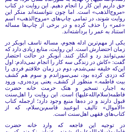
حق داریم این کار را انجام دهیم. این روایت در کتاب
«مروج‌الذهب» است. اما چون نتوانسته‌اند منکر این
روایت شوند، در تمامی چاپ‌های «مروج‌الذهب» اسم
«عمر» را حذف کرده‌ و در برخی از چاپ‌ها مساله
استناد به عمر را برداشته‌اند.
یکی از مهم‌ترین ادله هجوم، مساله تاسف ابو‌بکر در
زمان احتضارش است. این روایت، منابع زیادی دارد که
نمی‌توانند رد و انکار کنند. ابوبکر در حالت احتضار
گفت: «کاش در زندگی سه کار را انجام نمی‌دادم: اول
این‌که خلیفه نمی‌شدم، دوم در زمان خلافتم فردی را
که دزدی کرده بود، نمی‌سوزاندم و سوم هم کشف
بیت فاطمه.» منظور از کشف، یعنی پرده‌دری، ورود
به اجبار، تسخیر و هتک حرمت خانه حضرت
فاطمه(سلام‌الله‌‌علیها) است. این روایت را اهل‌سنت
قبول دارند و در ده‌ها منبع وجود دارد؛ ازجمله کتاب
«الاموال» تالیف ابوعبید قاسم‌بن‌سلام، که از
کتاب‌های فقهی اهل‌سنت است.
در توجیه این فاجعه که وارد خانه حضرت
فاطمه(سلام‌الله‌‌علیها) شدند، عنوان نکردند که به