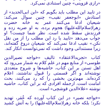
«رازی قزوینی» چنین استنادی نمی‌کرد.
در تایید این مطلب باید بگویم که «ابن ابی‌الحدید» از
استادش «ابوجعفر نقیب» چنین سوال می‌کند:
شیعیان ادعا می‌کنند عمر به خانه حضرت
زهرا(سلام‌الله‌‌علیها) هجوم برده، به او ضربه زده و
فرزندش سقط شده است. نظر شما چیست؟ او
جواب می‌دهد «تایید یا رد این مطلب را از من نقل
نکن.» نقیب ادعا نمی‌کند که شیعیان دروغ گفته‌اند،
زیرا مستنداتی وجود داشت که نمی‌توانست انکار کند.
کتاب «تجریدالاعتقاد» تالیف «خواجه نصیرالدین
طوسی» از منابع مهم در علم کلام به شمار می‌رود که
اهل تسنن بر این کتاب، حاشیه‌ها و شروح متعددی
نوشته‌اند و اگر قسمتی را قبول نداشتند، اعلام
کرده‌اند. مهم‌ترین بخشی را که رد می‌کنند، بحث
امامت است. ازجمله افرادی که بر این کتاب، حاشیه
نوشته «علاءالدین قوشچی» است.
«خواجه نصیر» در این کتاب آورده که عُمَر، تهدید
نکرد؛ بلکه خانه زهرا(سلام‌الله‌‌علیها) را به آتش کشید