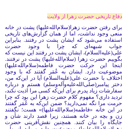
دفاع تاریخی حضرت زهرا از ولایت
برای رفتن حضرت زهرا(سلام‌الله‌‌علیها) پشت در خانه
منعی وجود نداشت، اما از همان گزارش‌های تاریخی
استفاده می‌شود که ایشان پشت در رفتند. بنابراین
جواب شبهه‌ای که چرا با وجود حضرت
علی(علیه‌السلام)، ایشان پشت در رفتند این نیست که
بگوییم حضرت زهرا (سلام‌الله‌‌علیها) پشت در نرفتند.
اینجا این حرکت حضرت فاطمه(سلام‌الله‌‌علیها)
موضوعیت دارد. ایشان به عُمَر گفتند که با وجود
اختلاف با حضرت علی(علیه‌السلام) آیا در این‌که من،
دختر پیامبر(صلی‌الله‌علیه‌وآله‌وسلم) هستم و درباره
سفارشات زیاد پدرم برای این‌که کسی مرا اذیت نکند،
تردید داری؟ مفهوم کلام حضرت زهرا این بود که چرا
حرمت مرا نگه نمی‌دارید؟ ضمن این‌که به عُمَر گفتند
در این خانه «فاطمه(سلام‌الله‌‌علیها)» هست؛ نگفتند
زن و بچه در خانه هستند، زیرا قصد دارند شأن و
جایگاه را بیان کنند. همچنین نقش‌آفرینی حضرت
زهرا(سلام‌الله‌‌علیها) موضوعیت دارد و باید از ولی