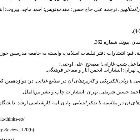
لمتألهین
. ترجمه علی حاج حسن؛ مقدمه‌نویس: احمد ماجد. بیروت: ان
پیوند،
شماره
362.
ة.
قم: انتشارات دفتر تبلیغات اسلامی، وابسته به جامعه مدرسین حوزه ع
اعیل شنب غازانی؛ مصحح: علی اوجبی؛
هران: انتشارات انجمن آثار و مفاخر فرهنگی.
یی با زبان الکتریکی و کاربردهای آن در صنایع غذایی.
در: دوازدهمین کن
احمد حسین شریفی. تهران: انتشارات چاپ و نشر بین‌الملل.
ی آن در مقایسه با تفکر انسانی
. پایان‌نامه کارشناسی ارشد. دانشگاه
a-thinks-so/
gy Review
, 120(6).