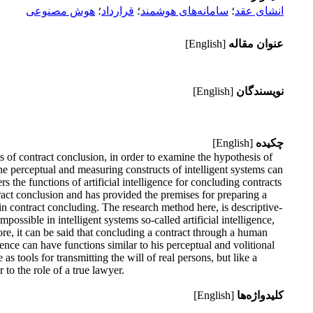
انشای عقد
؛
سامانه‌های هوشمند
؛
قرارداد
؛
هوش مصنوعی
عنوان مقاله
[English]
نویسندگان
[English]
چکیده
[English]
ms of contract conclusion, in order to examine the hypothesis of
 the perceptual and measuring constructs of intelligent systems can
s the functions of artificial intelligence for concluding contracts
ract conclusion and has provided the premises for preparing a
 in contract concluding. The research method here, is descriptive-
ossible in intelligent systems so-called artificial intelligence,
ore, it can be said that concluding a contract through a human
igence can have functions similar to his perceptual and volitional
 as tools for transmitting the will of real persons, but like a
 to the role of a true lawyer.
کلیدواژه‌ها
[English]