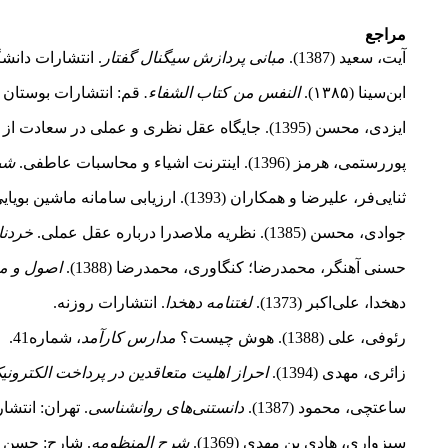
مراجع
آیت، سعید (1387).
مبانی پردازش سیگنال گفتار
. انتشارات دانشگا
ابن‌سینا (۱۳۸۵).
النفس من کتاب الشفاء.
قم: انتشارات بوستان 
ایزدی، محسن (1395). جایگاه عقل نظری و عملی در سعادت از دیدگاه ملاصدرا و ارزیابی قرآنی آن.
پوررستمی، هرمز (1396). اینترنت اشیاء و محاسبات عاطفی.
شب
ثنایی‌فر، علیرضا و همکاران (1393). ارزیابی سامانه ماشین بویایی (بینی الکترونیکی) بر پایه حسگرهای نیمه‌هادی اکسید در آشکارسازی تغییرات در اثر نگهداری موز.
جوادی، محسن (1385). نظریه ملاصدرا درباره عقل عملی.
خردنا
حسنی آهنگر، محمدرضا؛ کنگاوری، محمدرضا (1388).
اصول و م
دهخدا، علی‌اکبر (1373).
لغتنامه دهخدا
. انتشارات روزنه.
رئوفی، علی (1388). هوش چیست؟
مدارس کارآمد
، شماره41.
زائری، مهدی (1394).
احراز اهلیت متعاقدین در پرداخت الکترونی
ساعتچی، محمود (1387).
دانستنی‌های روانشناسی
. تهران: انتش
سبزواری، هادی بن مهدی (1369).
شرح المنظومه
. شارح: حسن ح