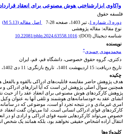
واکاوی ابزارشناختی هوش مصنوعی برای انعقاد قرارداد
فلسفه حقوق
دوره 3، شماره 1
، تیر 1403
، صفحه
7-28
اصل مقاله (
5.13 M
)
نوع مقاله: مقاله پژوهشی
شناسه دیجیتال (DOI):
10.22081/phlq.2024.63558.1016
نویسنده
*
محمدمهدی حمیدی
دکتری، گروه حقوق خصوصی، دانشگاه قم، قم، ایران
تاریخ دریافت
:
15 اردیبهشت 1401
،
تاریخ بازنگری
:
11 دی 1402
،
چکیده
هدف پژوهش حاضر مقایسه قابلیت‌های ادراکی بالقوه و بالفعل ه
همچنین سوال اصلی پژوهش این است که آیا ابزارهای ادراکی و سنج
پژوهش کارکرد‌های هوش مصنوعی برای انعقاد عقد را از حیث نتی
انشای عقد به خودسامانه‌های هوشمند و تلقی آنها به عنوان وکی
امری غیرمادی و در نتیجه تجرد او است، موضوعی که در سامانه‌
کارکردهای قوای ادراکی انسانی است. لذا می‌توان گفت انعقاد ع
خصوص می‌تواند کارکرد‌هایی شبیه قوای ادراکی و ارادی او در انعق
انتقال اراده اشخاص حقیقی نخواهند بود، بلکه همانند یک شخص انس
کلیدواژه‌ها