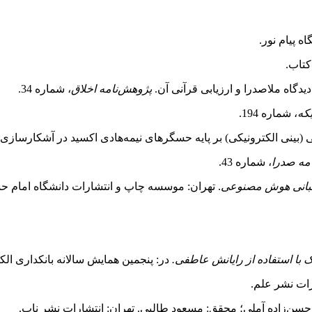
ه پیام نور.
کتاب.
پژوهش‌نامه اخلاق
، شماره 34.
که
، شماره 194.
مه صدرا
، شماره 43.
بانی هوش مصنوعی
. تهران: موسسه چاپ و انتشارات دانشگاه امام ح
ک با استفاده از رایانش عاطفی.
در: پنجمین همایش سالانه بانکداری الک
ارات نشر علم.
سن‌زاده آملی؛ محقق: مسعود طالبی. تهران: انتشارات نشر ناب.