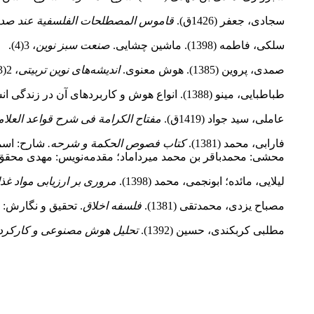
سجادی، جعفر (1426ق).
قاموس
المصطلحات الفلسفیة عند صدرا
سلکی، فاطمه (1398). ماشین چشایی.
صنعت سبز نوین
، 3(4).
صمدی، پروین (1385). هوش معنوی.
اندیشه‌های نوین تربیتی
، 2(3-4).
طباطبایی، مینو (1388). انواع هوش و کاربردهای آن در زندگی انسان.
عاملی، سید جواد (1419ق).
مفتاح الکرامة فی شرح قواعد العلام
فارابی، محمد (1381).
کتاب فصوص الحکمة و شرحه.
شارح: اسم
محشی: محمدباقر بن محمد میرداماد؛ مقدمه‌نویس: مهدی محقق. ت
لیلایی، مائده؛ ابونجمی، محمد (1398).
مروری بر ارزیابی مواد غذا
مصباح یزدی، محمدتقی (1381).
فلسفه اخلاق
. تحقیق و نگارش: 
مطلبی کربکندی، حسین (1392).
تحلیل هوش مصنوعی و کارکردها