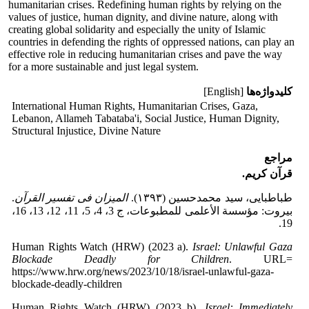
humanitarian crises. Redefining human rights by relying on the
values of justice, human dignity, and divine nature, along with
creating global solidarity and especially the unity of Islamic
countries in defending the rights of oppressed nations, can play an
effective role in reducing humanitarian crises and pave the way
for a more sustainable and just legal system.
کلیدواژه‌ها
[English]
International Human Rights, Humanitarian Crises, Gaza,
Lebanon, Allameh Tabataba'i, Social Justice, Human Dignity,
Structural Injustice, Divine Nature
مراجع
قرآن کریم.
طباطبایی، سید محمدحسین (۱۳۹۳).
المیزان فی تفسیر القرآن
.
بیروت: مؤسسة الأعلمی للمطبوعات، ج 3، 4، 5، 11، 12، 13، 16،
19.
Human Rights Watch (HRW) (2023 a).
Israel: Unlawful Gaza
Blockade Deadly for Children
. URL=
https://www.hrw.org/news/2023/10/18/israel-unlawful-gaza-
blockade-deadly-children
Human Rights Watch (HRW) (2023 b).
Israel: Immediately