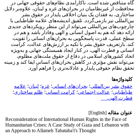
گاه متناقض شده است. ناکارآمدی نظام‌های حقوقی جهانی در
محافظت از غیرنظامیان در بحران‌های غزه و لبنان، علاوه‌بر دلایل
ساختاری، به فقدان یک بنیان اخلاقی پایدار در حقوق بشر
بین‌المللی نیز بازمی‌گردد. تلفیق اندیشه‌های علامه طباطبایی با
چارچوب‌های بین‌المللی می‌تواند از این منظر رویکردهای جدیدی
ارائه دهد که هم به اصول انسانی و الهی وفادار باشد و هم در
سطح عملی، قدرت پاسخگویی به بحران‌های انسانی را تقویت
کند. بازتعریف حقوق بشر با تکیه بر ارزش‌های عدالت، کرامت
انسانی و فطرت الهی، در کنار ایجاد همبستگی جهانی و به‌ویژه
اتحاد کشورهای اسلامی در دفاع از حقوق ملت‌های مظلوم،
می‌تواند نقش مؤثری در کاهش بحران‌های انسانی ایفا کند و زمینه
تحقق نظام حقوقی پایدار و عادلانه‌تری را فراهم آورد.
کلیدواژه‌ها
حقوق بشر بین‌المللی
؛
بحران‌های انسانی
؛
غزه
؛
لبنان
؛
علامه
طباطبایی
؛
عدالت اجتماعی
؛
کرامت انسانی
؛
ظلم ساختاری
؛
فطرت الهی.
عنوان مقاله
[English]
Reconsideration of International Human Rights in the Face of
Humanitarian Crises: A Case Study of Gaza and Lebanon with
an Approach to Allameh Tabataba'i's Thought