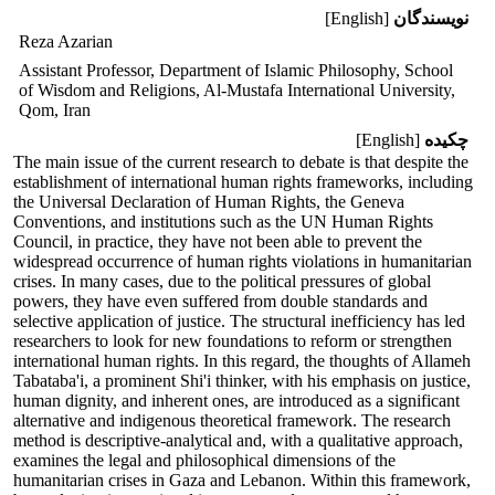
نویسندگان
[English]
Reza Azarian
Assistant Professor, Department of Islamic Philosophy, School
of Wisdom and Religions, Al-Mustafa International University,
Qom, Iran
چکیده
[English]
The main issue of the current research to debate is that despite the
establishment of international human rights frameworks, including
the Universal Declaration of Human Rights, the Geneva
Conventions, and institutions such as the UN Human Rights
Council, in practice, they have not been able to prevent the
widespread occurrence of human rights violations in humanitarian
crises. In many cases, due to the political pressures of global
powers, they have even suffered from double standards and
selective application of justice. The structural inefficiency has led
researchers to look for new foundations to reform or strengthen
international human rights. In this regard, the thoughts of Allameh
Tabataba'i, a prominent Shi'i thinker, with his emphasis on justice,
human dignity, and inherent ones, are introduced as a significant
alternative and indigenous theoretical framework. The research
method is descriptive-analytical and, with a qualitative approach,
examines the legal and philosophical dimensions of the
humanitarian crises in Gaza and Lebanon. Within this framework,