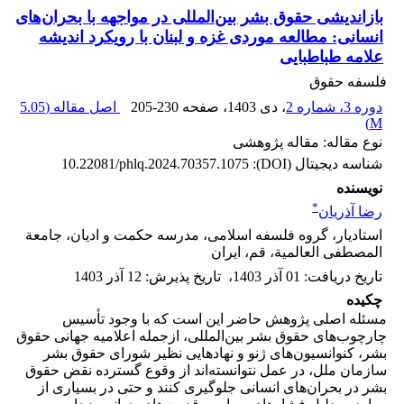
بازاندیشی حقوق بشر بین‌المللی در مواجهه با بحران‌های
انسانی: مطالعه موردی غزه و لبنان با رویکرد اندیشه
علامه طباطبایی
فلسفه حقوق
دوره 3، شماره 2
، دی 1403
، صفحه
205-230
اصل مقاله (
5.05
)
M
نوع مقاله: مقاله پژوهشی
شناسه دیجیتال (DOI):
10.22081/phlq.2024.70357.1075
نویسنده
*
رضا آذریان
استادیار، گروه فلسفه اسلامی، مدرسه حکمت و ادیان، جامعة
المصطفی العالمیة، قم، ایران
تاریخ دریافت
:
01 آذر 1403
،
تاریخ پذیرش
:
12 آذر 1403
چکیده
مسئله اصلی پژوهش حاضر این است که با وجود تأسیس
چارچوب‌های حقوق بشر بین‌المللی، ازجمله اعلامیه جهانی حقوق
بشر، کنوانسیون‌های ژنو و نهادهایی نظیر شورای حقوق بشر
سازمان ملل، در عمل نتوانسته‌اند از وقوع گسترده نقض حقوق
بشر در بحران‌های انسانی جلوگیری کنند و حتی در بسیاری از