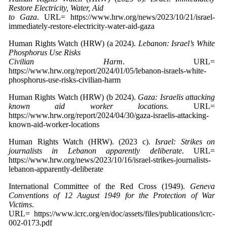
Restore Electricity, Water, Aid
to Gaza
. URL= https://www.hrw.org/news/2023/10/21/israel-
immediately-restore-electricity-water-aid-gaza
Human Rights Watch (HRW) (a 2024).
Lebanon: Israel’s White
Phosphorus Use Risks
Civilian Harm
. URL=
https://www.hrw.org/report/2024/01/05/lebanon-israels-white-
phosphorus-use-risks-civilian-harm
Human Rights Watch (HRW) (b 2024).
Gaza: Israelis attacking
known aid worker locations.
URL=
https://www.hrw.org/report/2024/04/30/gaza-israelis-attacking-
known-aid-worker-locations
Human Rights Watch (HRW). (2023 c).
Israel: Strikes on
journalists in Lebanon apparently deliberate
. URL=
https://www.hrw.org/news/2023/10/16/israel-strikes-journalists-
lebanon-apparently-deliberate
International Committee of the Red Cross (1949).
Geneva
Conventions of 12 August 1949 for the Protection of War
Victims
.
URL= https://www.icrc.org/en/doc/assets/files/publications/icrc-
002-0173.pdf