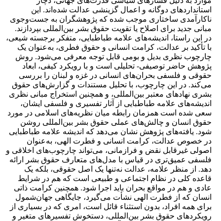
موارد به دلیل فشارهای سیاسی قدرت‌های جهانی، دچار
استانداردهای دوگانه و اعمال گزینشی عدالت شده‌اند. این
ناکارآمدی ساختاری موجب شده که پژوهشگران به جست‌وجوی
مبانی جدید برای اصلاح یا تقویت حقوق بشر بین‌المللی بپردازند.
در این راستا، اندیشه‌های علامه طباطبایی، متفکر برجسته شیعی،
با تأکید بر عدالت، کرامت انسانی و حقوق فطری، به‌عنوان یک
چارچوب نظری بدیل و بومی قابل توجه معرفی می‌شود. روش
پژوهش حاضر توصیفی- تحلیلی است و با رویکرد کیفی، ابعاد
حقوقی و فلسفی بحران‌های انسانی در غزه و لبنان را بررسی
می‌کند. در این چارچوب، با تحلیل مستندات و گزارش‌های حقوق
بشری نهادهای معتبر بین‌المللی، و همچنین استخراج مبانی نظری
اندیشه‌های علامه طباطبایی از آثار تفسیری و فلسفی ایشان،
سعی شده است همزمان رابطه میان نظریه‌های اسلامی در مورد
حقوق انسان و چالش‌های عملی حقوق بشر بین‌المللی روشن
شود. یافته‌های پژوهش نشان می‌دهد که اندیشه علامه طباطبایی
در خصوص عدالت، کرامت انسانی و فطرت الهی، به‌عنوان
اصولی غیرقابل نقض و فرازمانی، می‌تواند چارچوب‌های اخلاقی و
فلسفی عمیق‌تری در قیاس با مدل‌های متعارف حقوق بشر ارائه
دهد. از منظر علامه، عدالت نه‌تنها یک اصل حقوقی، بلکه یک
قاعده کلی در نظام اجتماعی و طبیعی است که هم در شرایط
عادی و هم در مواقع بحران باید اجرا شود. همچنین کرامت ذاتی
انسان که از فطرت الهی نشأت می‌گیرد، جایگاهی جهان‌شمول
برای همه افراد، بدون استثناء قائل است، امری که در بسیاری از
رویکردهای حقوق بشر بین‌المللی، دستخوش تفسیرهای متغیر و