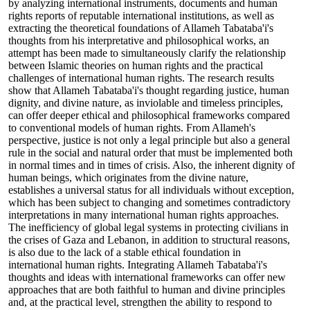
by analyzing international instruments, documents and human
rights reports of reputable international institutions, as well as
extracting the theoretical foundations of Allameh Tabataba'i's
thoughts from his interpretative and philosophical works, an
attempt has been made to simultaneously clarify the relationship
between Islamic theories on human rights and the practical
challenges of international human rights. The research results
show that Allameh Tabataba'i's thought regarding justice, human
dignity, and divine nature, as inviolable and timeless principles,
can offer deeper ethical and philosophical frameworks compared
to conventional models of human rights. From Allameh's
perspective, justice is not only a legal principle but also a general
rule in the social and natural order that must be implemented both
in normal times and in times of crisis. Also, the inherent dignity of
human beings, which originates from the divine nature,
establishes a universal status for all individuals without exception,
which has been subject to changing and sometimes contradictory
interpretations in many international human rights approaches.
The inefficiency of global legal systems in protecting civilians in
the crises of Gaza and Lebanon, in addition to structural reasons,
is also due to the lack of a stable ethical foundation in
international human rights. Integrating Allameh Tabataba'i's
thoughts and ideas with international frameworks can offer new
approaches that are both faithful to human and divine principles
and, at the practical level, strengthen the ability to respond to