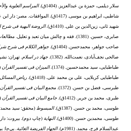
سلار دیلمی، حمزة بن عبدالعزیز. (1404ق).
المراسم العلویة والأح
شاطبی، ابراهیم بن موسی. (1417ق). الموافقات. مصر: دار ابن عفان.
شهید ثانی‌، زین‌الدین بن‌ علی‌. (1410ق).
الروضة ‌البهیة‌ فی‌ شرح‌ ا
صابری، حسین. (1381). فقه و چالش میان تعبد و تعلیل.
مطالعات
صاحب جواهر، محمدحسن. (1404ق).
جواهر الکلام فی شرح شرائ
صالحی نجف‌آبادی، نعمت‌الله. (1382).
جهاد در اسلام
. تهران: نشر
طباطبایى، سید محمدحسین. (1374).
المیزان فى تفسیر القرآن
(مت
طباطبایی کربلایی، علی بن محمد علی. (1418ق).
ریاض المسائل
طبرسى، فضل بن حسن. (1372).
مجمع البیان فی تفسیر القرآن
طبرى، محمد بن جریر. (1412ق).
جامع البیان فى تفسیر القرآن
(ج2). لبنا
طوسی، محمد بن حسن. (1387ق).
المبسوط
(محقق: سید محمدتقى کشفى، ج2، چاپ سوم). تهران: المکت
طوسی، محمدبن حسن. (1400ق).
النهایة
(چاپ دوم). بیروت: دار 
عبدالسلام فرج، محمد. (1981م).
الجهاد ‌الفریضة ‌الغائبة.
بی‌جا: بی