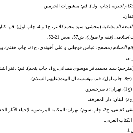
کام النبویة
(چاپ اول). قم: منشورات الحرمین‌.
للمعة‌ الدمشقیة‌
(محشی: سید محمد‌کلانتر، ج1 و 4، چاپ اول). قم: کتابفروشى داورى‌.
 اسلامی (فقه و اصول)
، ش57، صص 21-52.
ع الاسلام
(مصحح: عباس قوچانی و علی أخوندی، ج21، چاپ هفتم). بیروت: دار إحیاء التراث العربی‌.
 نی.
رجم: سید محمدباقر موسوى همدانى، ج1، چاپ پنجم). قم: دفتر انتشارات اسلامى جامعه مدرسین حوزه علمیه.
(ج8، چاپ اول). ‌قم: مؤسسه آل البیت(علیهم السلام).
(ج1). تهران: ناصرخسرو.
ن: دار المعرفة.
بة المرتضویة لإحیاء الآثار الجعفریة‌.
الکتاب العربی.
‌نا
.