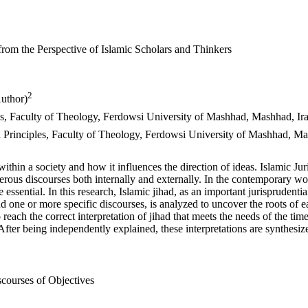
rom the Perspective of Islamic Scholars and Thinkers
2
؛ thor
es, Faculty of Theology, Ferdowsi University of Mashhad, Mashhad, Ira
l Principles, Faculty of Theology, Ferdowsi University of Mashhad, Ma
thin a society and how it influences the direction of ideas. Islamic Ju
erous discourses both internally and externally. In the contemporary wor
essential. In this research, Islamic jihad, as an important jurisprudentia
nd one or more specific discourses, is analyzed to uncover the roots of 
ach the correct interpretation of jihad that meets the needs of the time.
 After being independently explained, these interpretations are synthesize
scourses of Objectives