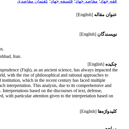
فقه جهاد
؛
مقاصد جهاد
؛
فلسفه جهاد
؛
گفتمان‌ مقاصدی
عنوان مقاله
[English]
نویسندگان
[English]
n.
shhad, Iran.
چکیده
[English]
risprudence (Fiqh), as an ancient science, has always impacted the
ld, with the rise of philosophical and rational approaches to
l institution, which in the recent century has faced multiple
each interpretation. This analysis, due to its comprehensive and
 Interpretations based on the discourses of text, defense,
d, with particular attention given to the interpretation based on
کلیدواژه‌ها
[English]
مراجع