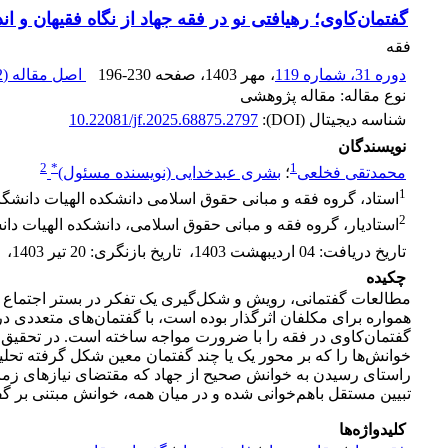
گفتمان‌کاوی؛ رهیافتی نو در فقه جهاد از نگاه فقیهان و 
فقه
دوره 31، شماره 119
، مهر 1403
، صفحه
196-230
اصل مقاله (
M
نوع مقاله: مقاله پژوهشی
شناسه دیجیتال (DOI):
10.22081/jf.2025.68875.2797
نویسندگان
2
*
1
محمدتقی فخلعی
؛
بشری عبدخدایی (نویسنده مسئول)
1
استاد، گروه فقه و مبانی حقوق اسلامی دانشکده الهیات دانشگ
2
استادیار، گروه فقه و مبانی حقوق اسلامی، دانشکده الهیات د
تاریخ دریافت
:
04 اردیبهشت 1403
،
تاریخ بازنگری
:
20 تیر 1403
،
چکیده
مطالعات گفتمانی، رویش و شکل‌گیری یک تفکر در بستر اجتماع و نح
همواره برای مکلفان اثرگذار بوده است، با گفتمان‌های متعددی د
گفتمان‌کاوی در فقه را با ضرورت مواجه ساخته است. در تحقیق پ
خوانش‌ها را که بر محور یک یا چند گفتمان معین شکل گرفته تحلی
راستای رسیدن به خوانش صحیح از جهاد که مقتضای نیازهای زما
تبیین مستقل باهم‌خوانی شده و در میان همه، خوانش مبتنی بر 
کلیدواژه‌ها