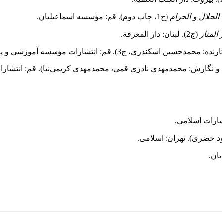
الحلال و الحرام
(ج1، چاپ دوم). قم: مؤسسه اسماعیلیان.
المنار
(ج2). لبنان: دار المعرفة.
ن اسکندری، ج3). قم: انتشارات مؤسسه آموزشى و پژوهشى امام خمینى(ره).
 نگارش: محمدمهدى نادرى قمى، محمدمهدى کریمى‌نیا). قم: انتشار
 خضری). تهران: اسلامی.
یان.