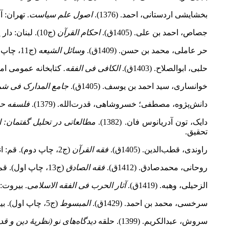
بخشایشی اردستانی، احمد. (1376).
اصول علم سیاست
. تهران: آ
جصاص، احمد بن على. (1405ق).
احکام القرآن
(ج10). لبنان: دار إحیاء التراث العربی.
حر عاملی، محمد بن حسن. (1409ق).
وسائل الشیعه
(ج11، چاپ اول). قم: مؤسسة آل البیت(علیهم السلام)‏.
حلبى، ابوالصلاح. (‌1403ق).
‌الکافی فی الفقه.‌
کتابخانه عمومى اما
خوانسارى، سید احمد بن یوسف‌. (1405ق).
جامع المدارک فی شرح
دانش‌پژوه، مصطفی؛ خسروشاهی، قدرت‌الله. (1379).
فلسفه ح
دایک‌، تون‌ آدریانوس‌ فان‌. (1382).
مطالعاتی‌ در تحلیل‌ گفتمان‌: ا
تحقیق.
راوندى، قطب‌الدین. (1405ق).
فقه القرآن
(ج2، چاپ دوم). قم: انتشارات کتابخانه آیة‌الله مرعشى نجفى(قدس سره).
روحانی، محمدصادق. (1412ق).
فقه الصادق
(ج13، چاپ اول). ‌قم: دار الکتاب-مدرسه امام صادق(علیه السلام).
الزحیلی، وهبه. (1419ق).
آثار الحرب فی الفقه الاسلامی
. بیروت: 
سرخسی‌، محمد بن‌ احمد. (1429ق).
المبسوط
(ج5، چاپ اول). بیروت: دار الفکر.
سروش، عبدالکریم. (1399). حلقه
دیدگاه‌های نو (نظریهٔ دین و ق