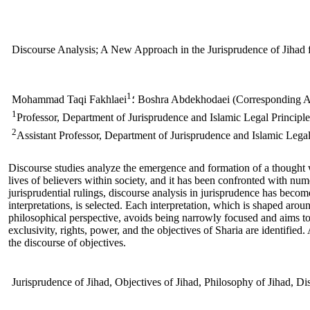
Discourse Analysis; A New Approach in the Jurisprudence of Jihad f
1
Boshra Abdekhodaei (Corresponding Au)
Mohammad Taqi Fakhlaei
1
Professor, Department of Jurisprudence and Islamic Legal Principl
2
Assistant Professor, Department of Jurisprudence and Islamic Lega
Discourse studies analyze the emergence and formation of a thought wi
lives of believers within society, and it has been confronted with num
jurisprudential rulings, discourse analysis in jurisprudence has become 
interpretations, is selected. Each interpretation, which is shaped arou
philosophical perspective, avoids being narrowly focused and aims to re
exclusivity, rights, power, and the objectives of Sharia are identified.
the discourse of objectives.
Jurisprudence of Jihad, Objectives of Jihad, Philosophy of Jihad, Di