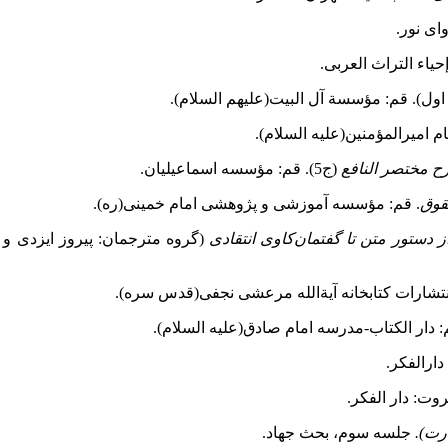
وای نور.
م امیرالمؤمنین(علیه السلام).
 مختصر النافع‌
(ج5). قم: مؤسسه اسماعیلیان‌.
قوق
. قم: مؤسسه آموزشی و پژوهشی امام خمینی(ره).
ز دستور متن‌ تا گفتمان‌کاوی‌ انتقادی
‌ (گروه‌ مترجمان: پیروز ایزدی‌
دارالفکر.
درت).
جلسه سوم، بحث جهاد.