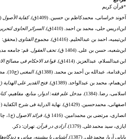
*قرآن کریم
آخوند خراسانی، محمدکاظم بن حسین. (1409ق).
کفایة الأصول
(چ
ابن‌‌ادریس حلی‌، محمد بن‌ احمد. (1410ق).
السرائر الحاوی لتحریر
ابن‌تیمیه، احمد بن عبدالحلیم. (1416ق).
مجموع الفتاوی
(محقق: عبدالرحمن بن 
ابن‌شعبه، حسن بن علی. (1404 ق).
تحف العقول
. قم: جامعه مد
ابن‌عبدالسلام، عبدالعزیز. (1414ق).
قواعد الاحکام فی مصالح الان
ابن‌قدامة، عبدالله بن أحمد بن محمد. (1388ق).
المغنی
(ج10). مصر: مکتبة القاهرة.
ابن‌همام، محمد بن عبدالواحد. (1389ق).
فتح القدیر على الهدایة
(ج5). مصر: مکتبة ومطبعة مصطفى ا
اسلامی، رضا. (1384).
مدخل علم فقه: ادوار، منابع، مفاهیم، کت
اصفهانی، محمدحسین. (1429ق). نهایة الدرایة فی شرح الکفایة (چاپ دوم). بیروت‏: مؤسسه آل البیت(علیهم السلام) لاحیاء التراث‏.
انصاری، مرتضی بن محمدامین. (1416 ق).
فرائد الاصول
(ج1، چاپ پنجم). قم: مؤسسة النشر الاسلامی‏.
ایازی، سید محمدعلی. (1379). ‎
آزادی در قرآن
. تهران: ذکر.
بابایی آریا، محمدعلی. (1387).
آشنایی
با
پیشینه،
مبانی
و
دیدگاه‌ه