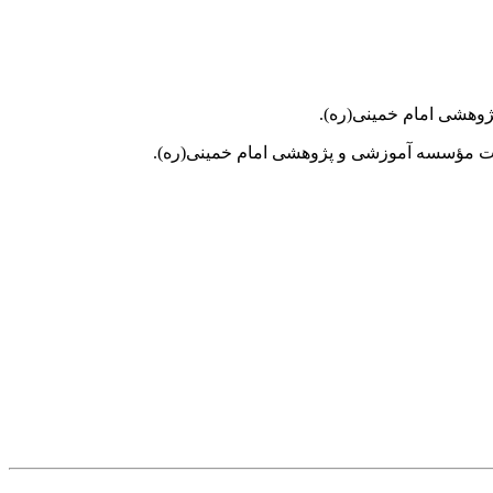
ات مؤسسه آموزشى و پژوهشى امام خمینى(ره).