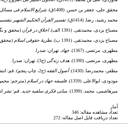
محقق‌ حلی‌، جعفر بن‌ حسن. (1408ق).
شرایع الاسلام فی مسائل 
محمد رشید، رضا. (1414ق).
تفسیر القرآن الحکیم الشهیر بتفسیر 
مصباح یزدى، محمدتقى. (1391 الف).
اخلاق در قرآن
(محقق و نگارنده: محمدحسی
مصباح یزدى، محمدتقى. (1391 ب).
نظریهٔ حقوقى اسلام
(محقق و
مطهری، مرتضی. (1367).
جهاد
. تهران: صدرا.
مطهری، مرتضی. (1390).
هدف زندگی
(ج3). تهران: صدرا.
مظفر، محمدرضا. (1430).
أصول الفقه
(ج2، چاپ پنجم). قم: انتشارات اسلامى.
مودودی‌، ابوالاعلی‌. (1359).
فلسفه جهاد در اسلام
(مترجم: محمود
میرهاشمی، محمد. (1399). ‎
مبانی فکری سلفیه جدید
. قم: نشر اد
آمار
تعداد مشاهده مقاله: 346
تعداد دریافت فایل اصل مقاله: 272