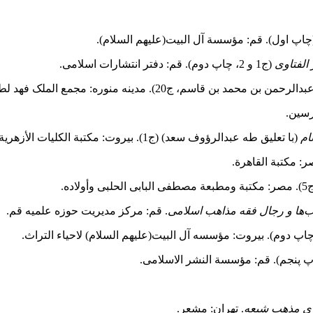
اپ اول). قم: مؤسسة آل البیت(علیهم السلام).
 الفتاوى
(ج1 و 2، چاپ دوم). قم: دفتر انتشارات اسلامى‌.
محمد بن قاسم، ج20). مدینه منوره: مجمع الملک فهد لطباعة المصحف الشریف.
رسین.
ام
(با تعلیق طه عبدالرؤوف سعد) (ج1). بیروت: مکتبة الکلیات الأزهریة.
لبابی الحلبی وأولاده.
اب‌ها و رجال فقه مذاهب اسلامی
. قم: مرکز مدیریت حوزه علمیه قم.
ای
مذهب
شیعه
. تهران: مشعر.