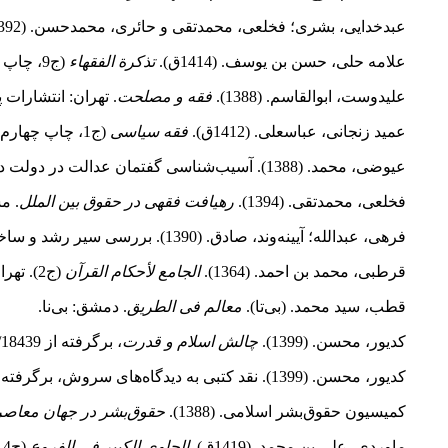
عبدخدایی، بشری؛ فخلعی، محمدتقی و حائری، محمدحسن. (1392).
علامه حلی، حسن بن یوسف. (1414ق).
تذکرة الفقهاء
(ج9، چاپ اول). قم، مؤسسه آل البیت(علیهم السلام).
علیدوست، ابوالقاسم. (1388).
فقه و مصلحت
. تهران: انتشارات
عمید زنجانی‌، عباسعلی‌. (1412ق).
فقه سیاسی
(ج1، چاپ چهارم). تهران: انتشارات امیرکبیر‌.
عیوضی، محمد. (1388). آسیب‌شناسی گفتمان عدالت در دولت دینی.
فخلعی، محمدتقی. (1394).
رهیافت فقهی در حقوق بین الملل
. م
فرهی، عبدالله؛ آیینه‌وند، صادق. (1390). بررسی سیر رشد و ساختار تشکیلاتی جنبش اخوان‌المسلمین. نشریه
قرطبى، محمد بن احمد. (1364).
الجامع لأحکام القرآن
(ج2). تهران: ناصر خسرو.
قطب، سید محمد. (بی‌تا).
معالم فی الطریق
. دمشق: بی‌نا.
کدیور، محسن. (1399).
چالش اسلام و قدرت
، برگرفته از https://kadivar.com/18439/
کدیور، محسن. (1399). نقد کتبی به دیدگاه‌های سروش، برگرفته از: https://kadivar.com/18477/
کمیسیون حقوق‌بشر اسلامی. (1388).
حقوق‌بشر در جهان معاصر
ماوردی‌، علی بن‌ محمد. (1419ق).
الحاوی الکبیر فی الفروع
(ج14). بیروت: دار الکتب العلمیة.