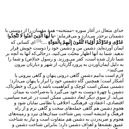
خدای متعال در آغاز سوره «ممتحنه» همۀ مؤمنان را از دوستی با
دشمنان برحذر می‌دارد و می‌فرماید: «
یا أَیهَا الَّذِینَ آمَنُوا لَا تَتَّخِذُوا
[3]
عَدُوِّی وَعَدُوَّکُمْ أَوْلِیاءَ تُلْقُونَ إِلَیهِمْ بِالْمَوَدَّةِ
....؛
ای کسانی که
ایمان آورده‌اید، دشمن من و دشمن خود را دوست خویش قرار
ندهید. شما به آنها اظهار محبّت می‌کنید، در‌حالی‌که آنها به آنچه بر
شما نازل شده است، کفر می‌ورزند. و رسول خدا(ص) و شما را
به دلیل ایمان‌آوردن به پروردگارتان، از شهر و دیارتان بیرون
می‌کنند».
لازم است بدانیم دشمن گاهی درونی پنهان و گاهی بیرونی یا
آشکار است؛ همچنین گاه دشمنیِ خود را ابراز یا پنهان می‌دارد؛
دشمنی ممکن است کوچک و کم‌اهمیت باشد یا بزرگ و خطرناک،
دشمن یا چهرۀ دوست به خود می‌گیرد یا به‌صراحت به میدان
می‌آید. از سوی دیگر ابعاد دشمنی ممکن است در عرصه سیاسی،
اقتصادی، اعتقادی، فرهنگی، اخلاقی یا نظامی نمایان شود و
هجوم دشمن هم گاهی حمله‌های سخت و گاهی نرم و از راه
فرهنگ و اندیشه است. پس شناخت میدان‌های نبرد و زمینه‌های
هجوم و ضربه‌زدن به دشمن هم متفاوت است و نیاز به شناخت
عمیق نقشه‌ها و اهداف دشمن دارد؛ بنابراین شناخت دشمن و