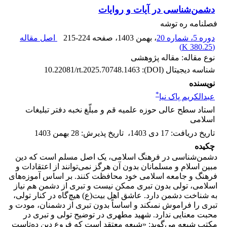
دشمن‌شناسی در آیات و روایات
فصلنامه ره توشه
دوره 5، شماره 20
، بهمن 1403
، صفحه
215-224
اصل مقاله
)
380.25 K
(
نوع مقاله: مقاله پژوهشی
شناسه دیجیتال (DOI):
10.22081/rt.2025.70748.1463
نویسنده
*
عبدالکریم پاک نیا
استاد سطح عالی حوزه علمیه قم و مبلّغ نخبه دفتر تبلیغات
اسلامی
تاریخ دریافت
:
17 دی 1403
،
تاریخ پذیرش
:
28 بهمن 1403
چکیده
دشمن‌شناسی در فرهنگ اسلامی، یک اصل مسلم است که دین
مبین اسلام و مسلمانان بدون آن هرگز نمی‌توانند از اعتقادات و
فرهنگ و جامعه اسلامی خود محافظت کنند. بر اساس آموزه‌های
اسلامی، تولی بدون تبری ممکن نیست و تبری از دشمن هم نیاز
به شناخت دشمن دارد. عاشق اهل ‌بیت(ع) هیچ‌گاه در کنار تولى،
تبرى را فراموش نمى‏کند و اساساً بدون تبرى از دشمنان، مودت و
محبت معنایی ندارد. شهید مطهری در توضیح تولی و تبری در
مکتب شیعه می‌گوید: «شیعه معتقد است که فروع دین ده‌تاست