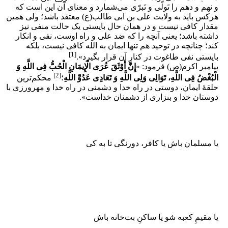
و نهم و دهم را تَولّی و تَبرّی می‌شمارد و معنای آن این است که
هرکس باید به ولایت علی بن ابی‏ طالب(ع) معتقد باشد؛ ولی همین
مقدار کافی نیست و در همان حال بایستی یک حالت منفی نیز
داشته باشد؛ یعنی آنچه را که ضد علی و راه اوست، نفی و انکار
کند؛ چنانچه در توحید هم تنها ایمان به الله کافی نیست، بلکه
[1]
بایستی نفی طاغوت در کنار آن قرار بگیرد».
پیامبر اکرم(ص) فرمود: «
إِنَّ أَوْثَقَ عُرَى الْإِیمَانِ الْحُبُّ فِی اللَّهِ وَ
[2]
الْبُغْضُ فِی اللَّهِ، تَوَالِی وَلِی اللَّهِ وَ تَعَادِی عَدُوِّ اللَّهِ
؛
محکم‌ترین
حلقۀ ایمان، دوستى در راه خدا و دشمنى در راه خدا و مهرورزى با
دوستان خدا و بىزارى از دشمنان خداست».
یا مسلمان باش یا کافر، دورنگی تا به کی
یا مقیمِ کعبه شو یا ساکنِ بت‌خانه باش