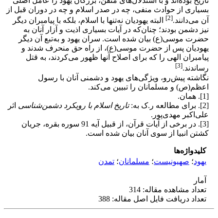
تاریخ بوده‌اند و با استدلال‌های متقن، بزرگان یهود را عامل اصلی
بسیاری از حوادث منفی، چه در صدر اسلام و چه در دوران قبل از
[2]
آن می‌دانند.
البته یهودیان نه‌تنها با اسلام، بلکه با پیامبران دیگر
نیز دشمن بودند؛ چنان‌که در آیات بسیاری اذیت و آزار آنان به
حضرت موسی(ع) بیان شده است. سران یهود و به‌تبع آن دیگر
یهودیان پس از حضرت موسی(ع)، از راه حق منحرف شدند و
پیامبران الهی را که برای اصلاح آنها ظهور می‌کردند، به قتل
[3]
رساندند.
نگاشته پیش‌رو، ویژگی‌های یهود و دشمنی آنان با رسول
اعظم(ص) و مسلمانان را تبیین می‌کند.
[1]. همان.
[2]. برای مطالعه ر.ک به:
تاریخ اسلام با رویکرد دشمن‌شناسی
اثر
علی‌اکبر مهدی‌پور.
[3]. در برخی از آیات قرآن، از قبیل آیه 91 سوره بقره، جریان
کشتن انبیا از سوی آنان بیان شده است.
کلیدواژه‌ها
یهود
؛
صهیونیست
؛
مسلمانان
؛
تمدن
آمار
تعداد مشاهده مقاله: 314
تعداد دریافت فایل اصل مقاله: 388