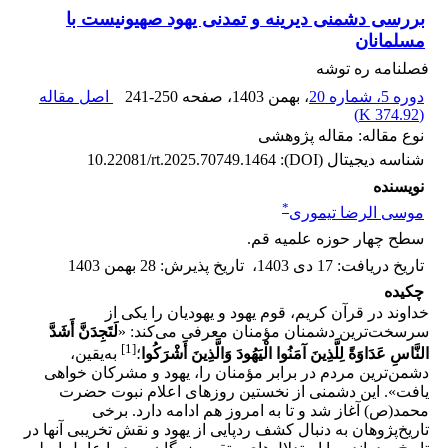
بررسی دشمنی دیرینه و تمدنی یهود صهیونیست با
مسلمانان
فصلنامه ره توشه
دوره 5، شماره 20
، بهمن 1403
، صفحه
241-250
اصل مقاله
)
374.92 K
(
نوع مقاله: مقاله پژوهشی
شناسه دیجیتال (DOI):
10.22081/rt.2025.70749.1464
نویسنده
*
موسی الرضا تیموری
سطح چهار حوزه علمیه قم.
تاریخ دریافت
:
17 دی 1403
،
تاریخ پذیرش
:
28 بهمن 1403
چکیده
خداوند در قرآن کریم، قوم یهود و یهودیان را یکی از
سرسخت‌ترین دشمنان مؤمنان معرفی می‌کند: «
لَتَجِدَنَّ أَشَدَّ
[1]
النَّاسِ عَدَاوَةً لِلَّذِینَ آمَنُوا الْیَهُودَ وَالَّذِینَ أَشْرَکُوا
؛
به‌یقین،
دشمن‌ترین مردم در برابر مؤمنان را، یهود و مشرکان خواهی
یافت». این دشمنی از نخستین روزهای اعلام نبوت حضرت
محمد(ص) آغاز شد و تا به امروز هم ادامه دارد. برخی
تاریخ‌پژوهان به دنبال کشف ردپایی از یهود و نقش تخریبی آنها در