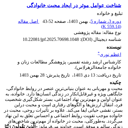
شناخت عوامل موثر در ایجاد محبت خانوادگی
تبلیغ و خانواده
دوره 3، شماره 5
، بهمن 1403
، صفحه
43-52
اصل مقاله
)
559.14 K
(
نوع مقاله: مقاله پژوهشی
شناسه دیجیتال (DOI):
10.22081/jpf.2025.70698.1048
نویسنده
*
اعظم نوری
کارشناس ارشد رشته تفسیر، پژوهشگر مطالعات زنان و
خانواده جامعةالزهرا(س).
تاریخ دریافت
:
13 دی 1403
،
تاریخ پذیرش
:
28 بهمن 1403
چکیده
محبت و مهربانی به عنوان بنیانی‌ترین عنصر در روابط خانوادگی،
جایگاهی ویژه و غیرقابل‌انکار در زندگی انسان‌ها دارد. خانواده، به
عنوان اولین و مهم‌ترین نهاد اجتماعی، بستر شکل‌گیری شخصیت
فرد، انتقال ارزش‌ها و الگوهای رفتاری است و محبت دراین
بستر، نقشی حیاتی ایفا می‌کند. علاوه بر تأثیرات روحی، محبت در
خانواده موجب تقویت روابط اجتماعی و احساس تعلق به این نهاد
می‌گردد. به‌طورکلی، محبت در خانواده از مهم‌ترین شاخص‌های
زندگی سالم و موفق است. خداوند می‌فرماید: «
الَّذِینَ یَقُولُونَ رَبَّنَا