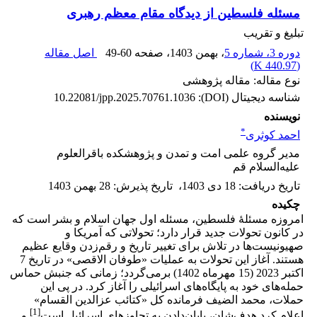
مسئله فلسطین از دیدگاه مقام معظم رهبری
تبلیغ و تقریب
دوره 3، شماره 5
، بهمن 1403
، صفحه
49-60
اصل مقاله
)
440.97 K
(
نوع مقاله: مقاله پژوهشی
شناسه دیجیتال (DOI):
10.22081/jpp.2025.70761.1036
نویسنده
*
احمد کوثری
مدیر گروه علمی امت و تمدن و پژوهشکده باقرالعلوم
علیه‌السلام قم
تاریخ دریافت
:
18 دی 1403
،
تاریخ پذیرش
:
28 بهمن 1403
چکیده
امروزه مسئلۀ فلسطین، مسئله اول جهان اسلام و بشر است که
در کانون تحولات جدید قرار دارد؛ تحولاتی که آمریکا و
صهیونیست‌ها در تلاش برای تغییر تاریخ و رقم‌زدن وقایع عظیم
هستند. آغاز این تحولات به عملیات «طوفان الاقصی» در تاریخ 7
اکتبر 2023 (15 مهرماه 1402) برمی‌گردد؛ زمانی که جنبش حماس
حمله‌های خود به پایگاه‌های اسرائیلی را آغاز کرد. در پی این
حملات، محمد الضیف فرمانده کل «کتائب عزالدین القسام»
[1]
اعلام کرد هدف‌شان، پایان‌دادن به تجاوزهای اسرائیل است
و