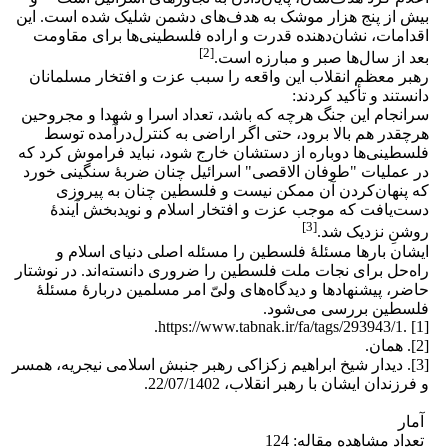
بیش از پنج هزار موشک به هدف‌های دشمن شلیک ‌شده است. این
اقدامات، نشان‌دهنده قدرت و اراده فلسطینی‌ها برای مقاومت
[2]
بعد از سال‌ها صبر و مبارزه است.
رهبر معظم انقلاب این واقعه را سبب عزت و افتخار مسلمانان
دانستند و تأکید کردند:
سرانجام این جنگ هرچه که باشد، تعداد اسرا و شهدا و مجروحین
هرچقدر هم بالا برود، حتی اگر اراضی به کنترل‌درآمده توسط
فلسطینی‌ها دوباره از دستشان خارج شود، نباید فراموش کرد که
در عملیات "طوفان‌ الاقصی" اسرائیل چنان ضربۀ سنگینی خورد
که پنهان‌کردن آن ممکن نیست و فلسطین چنان به پیروزی
دست‌یافت که موجب عزت و افتخار اسلام و نویدبخش آیندۀ
[3]
روشنِ نزدیک شد.
ایشان بارها مسئلۀ فلسطین را مسئله اصلی دنیای اسلام و
راه‌حل‌ برای نجات ملت فلسطین را ضروری دانسته‌اند. در نوشتار
حاضر، پیشنهاد‌ها و دیدگاه‌های ولیّ امر مسلمین دربارۀ مسئلۀ
فلسطین بررسی می‌شود.
[1] .https://www.tabnak.ir/fa/tags/293943/1.
[2]. همان.
[3]‌. دیدار شیخ ابراهیم زکزاکی رهبر جنبش اسلامی نیجریه، همسر
و فرزندان ایشان با رهبر انقلاب، 22/07/1402.
آمار
تعداد مشاهده مقاله: 124