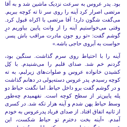
بود. پدر عروس به سرعت نزدیک ماشین شد و به آقا
مرتضی اصرار کرد آینه را روی سر تا ته کوچه ببریم.
می‌گفت شگون دارد! آقا مرتضی با اکراه قبول کرد.
وقتی می‌خواستیم آینه را از وانت پایین بیاوریم درِ
گوشم گفت: «تو رو جون مادرت مراقب باش پسر.
حواست به آبروی حاجی باشه.»
آینه را با احتیاط روی سرم گذاشت. سنگین بود،
گردنم خم شد. صدای قلبم را می‌شنیدم. با کِل
کشیدن خانواده عروس و صلوات‌های زیرلبم، به ته
کوچه رسیدم. پدر عروس دسته‌پولی در دهانم گذاشت
و در گوشم گفت برو داخل حیاط. اما نگفت حیاط دو
پله پایین‌تر از سطح کوچه است. نفهمیدم چه‌طور
وسط حیاط پهن شدم و آینه هزار تکه شد. در کسری
از ثانیه اتفاق افتاد. از صدای فریاد پدرعروس به خودم
آمدم. «آینه بخت دخترم تو حیاط شکست، این