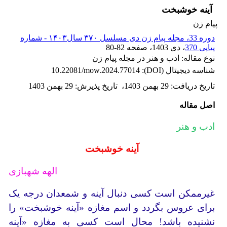
آینه خوشبخت
پیام زن
دوره 33، مجله پیام زن دی مسلسل ۳۷۰ سال۱۴۰۳ - شماره
پیاپی 370
، دی 1403
، صفحه
80-82
نوع مقاله: ادب و هنر در مجله پیام زن
شناسه دیجیتال (DOI):
10.22081/mow.2024.77014
تاریخ دریافت
:
29 بهمن 1403
،
تاریخ پذیرش
:
29 بهمن 1403
اصل مقاله
ادب و هنر
آینه خوشبخت
الهه شهبازی
غیرممکن است کسی دنبال آینه و شمعدان درجه یک
برای عروس بگردد و اسم مغازه «آینه خوشبخت» را
نشنیده باشد! محال است کسی به مغازه «آینه