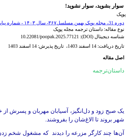
سوار بشوید، سوار نشوید!
پوپک
دوره 31، مجله پوپک بهمن مسلسل۳۶۷- سال ۱۴۰۳ - شماره پیاپی 367
نوع مقاله: داستان ترجمه مجله پوپک
شناسه دیجیتال (DOI):
10.22081/poopak.2025.77121
تاریخ دریافت
:
14 اسفند 1403
،
تاریخ پذیرش
:
14 اسفند 1403
اصل مقاله
داستان‌ترجمه
یک صبح زود و دل‌انگیز، آسیابان مهربان و پسرش از خو
شهر بروند تا الاغ‌شان را بفروشند.
آن‌ها چند کارگر مزرعه را دیدند که مشغول شخم زدن ز