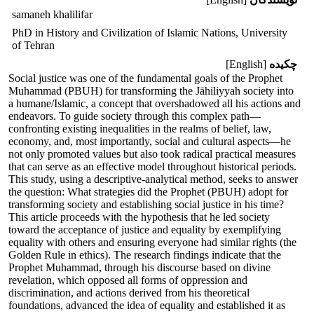
samaneh khalilifar
PhD in History and Civilization of Islamic Nations, University
of Tehran
چکیده
[English]
Social justice was one of the fundamental goals of the Prophet
Muhammad (PBUH) for transforming the Jāhiliyyah society into
a humane/Islamic, a concept that overshadowed all his actions and
endeavors. To guide society through this complex path—
confronting existing inequalities in the realms of belief, law,
economy, and, most importantly, social and cultural aspects—he
not only promoted values but also took radical practical measures
that can serve as an effective model throughout historical periods.
This study, using a descriptive-analytical method, seeks to answer
the question: What strategies did the Prophet (PBUH) adopt for
transforming society and establishing social justice in his time?
This article proceeds with the hypothesis that he led society
toward the acceptance of justice and equality by exemplifying
equality with others and ensuring everyone had similar rights (the
Golden Rule in ethics). The research findings indicate that the
Prophet Muhammad, through his discourse based on divine
revelation, which opposed all forms of oppression and
discrimination, and actions derived from his theoretical
foundations, advanced the idea of equality and established it as