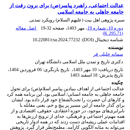
عدالت اجتماعی، راهبرد پیامبر(ص) برای برون رفت از
جامعه جاهلی به جامعه اسلامی
سیره پژوهی اهل بیت (علیهم السلام) رویکرد تمدنی
دوره 10، شماره 19
، مهر 1403
، صفحه
19-32
اصل مقاله
)
295.71 K
(
شناسه دیجیتال (DOI):
10.22081/csa.2024.77232
نویسنده
سمانه خلیلی فر
دکتری تاریخ و تمدن ملل اسلامی دانشگاه تهران
تاریخ دریافت
:
10 مهر 1403
،
تاریخ بازنگری
:
06 فروردین 1404
،
تاریخ پذیرش
:
18 اسفند 1403
چکیده
عدالت اجتماعی از اهداف بنیادین پیامبر اسلام(ص) برای تحول
جامعه جاهلی به جامعه انسانی/ اسلامی بود. این برنامه همه کرد
و کارهای آن حضرت را تحت‌الشعاع خود قرار داده بود. ایشان
برای گذار جامعه از این مسیر پر پیچ و خم،‌ یعنی مقابله با
نابرابری‌های موجود، در حوزه اعتقادی، حقوقی، اقتصادی و از
همه مهم‌تر اجتماعی و فرهنگی، جدای از ترویج ارزش‌ها به
اقدامات عملی ریشه‌ای دست زدند که در همه ادوار تاریخی
می‌تواند به­ مثابه الگویی کارآمد، مطمح‌نظر قرار گیرد. پژوهش