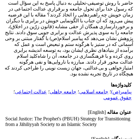
حاضر با روش توصیفی-تحلیلی به دنبال پاسخ به این سؤال است
که رسول خدا برای تحول جامعه و برقراری عدالت اجتماعی در
زمان خویش چه راهبردهایی را اتخاذ کردند؟ مقاله با این فرضیه
پیش می‌رود که آن­ جناب با الگونمایی خویش در برابری با دیگران
و برخوردارسازی همگان از حقی مشابه (قانون زرّین در اخلاق)،
جامعه را به سوی پذیرش عدالت و برابری­ جویی سوق دادند. نتایج
پژوهش نشان می‌‎دهد که پیامبر اسلام(ص) با گفتار مبتنی ­بر وحی
آسمانی که در ستیز با هرگونه ستم و تبعیض است و عمل که
برآمده از بنیادهای نظری ایشان بود، به توسعه اندیشه برابری
روی کرده و با فرهنگ­سازی در جامعه، آن را شاه‌کلید اسلام
عدالت محور قرار دادند. مبارزه با ناروایی‌ها و نفی هرگونه
امتیازخواهی و بی‌عدالتی، جهان زیست نوینی را طراحی کردند که
هیچگاه در تاریخ تجربه نشده بود.
کلیدواژه‌ها
پیامبر(ص)
؛
جامعه اسلامی
؛
جامعه جاهلی
؛
عدالت اجتماعی
؛
حقوق عمومی
عنوان مقاله
[English]
Social Justice: The Prophet's (PBUH) Strategy for Transitioning
from a Jāhiliyyah Society to an Islamic Society
نویسندگان
[English]