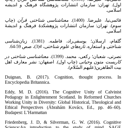
اول). تهران: سازمان انتشارات پژوهشگاه فرهنگ و اندیشه
اسلامی.
قائمی‌نیا، علیرضا. (1400).
معناشناسی شناختی قرآن
(چاپ
سوم). تهران: سازمان انتشارات پژوهشکدۀ فرهنگ و اندیشۀ
اسلامی.
گلفام، ارسلان؛ یوسفی‌راد، فاطمه. (1381). زبان‌شناسی
شناختی و استعاره.
تازه
های علوم شناختی
،
4
(3)، صص 59‑64.
نصرتی، شعبان؛ رکعی، محمد. (1399).
معناشناسی شناختی در
کاربست متون وحیانی
(چاپ اول). اصفهان: نشر معارف اهل
بیت الطاهرین(علیهم السّلام).
Duignan, B. (2017). Cognition, thought process. In
Encyclopedia Britannica.
Eddy, M. D. (2016). The Cognitive Unity of Calvinist
Pedagogy in Enlightenment Scotland. In Reformed Churches
Working Unity in Diversity: Global Historical, Theological and
Ethical Perspectives (Ábrahám Kovács, Ed., pp. 46–60).
Budapest: L’Harmattan
Friedenberg, J. D, & Silverman, G. W. (2016). Cognitive
Science:An introduction to the study of mind. SAGE