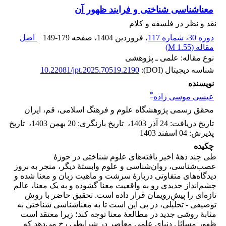
معناشناسی شناختی و فرایند ظهور آن
نقد و نظر در فلسفه و کلام
دوره 30، شماره 117
، فروردین 1404
، صفحه
149-179
اصل
مقاله (
1.55 M
)
نوع مقاله: علمی ـ پژوهشی
شناسه دیجیتال (DOI):
10.22081/jpt.2025.70519.2190
نویسنده
*
عیسی موسی زاده
محقق رسمی پژوهشگاه علوم و فرهنگ اسلامی، قم، ایران
تاریخ دریافت
:
24 آذر 1403
،
تاریخ بازنگری
:
20 بهمن 1403
،
تاریخ
پذیرش
:
04 اسفند 1403
چکیده
طی چند دهۀ اخیر یافته‌های علوم شناختی در حوزۀ
عصب‌شناسی، روان‌شناسی و علوم وابستۀ دیگر، منجر به بروز
دیدگاه‌های متفاوتی دربارۀ سرشت و ماهیت زبان و معنا شده و
چشم‌انداز جدیدی رو به واقعیت معنا گشوده و به یک معنا، عالم
تازه‌ای را پیشِ‌رویمان قرار داده است. تحقیق حاضر با روش
توصیفی - تحلیلی، در پی این است تا به معناشناسی شناختی به
مثابۀ روشی جدید در مطالعۀ معنا توجه کند؛ زیرا معتقد است
ظهور مسائل دنیای علمی معاصر در شرایطی رخ می‌دهد که