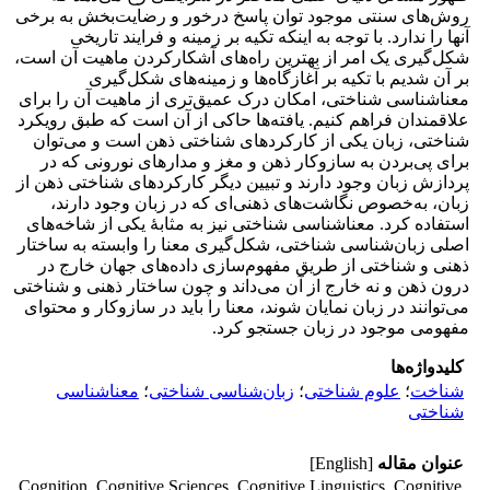
روش‌های سنتی موجود توان پاسخ درخور و رضایت‌بخش به برخی
آنها را ندارد. با توجه به اینکه تکیه بر زمینه و فرایند تاریخی
شکل‌گیری یک امر از بهترین راه‌های آشکارکردن ماهیت آن است،
بر آن شدیم با تکیه بر آغازگاه‌ها و زمینه‌های شکل‌گیری
معناشناسی شناختی، امکان درک عمیق‌تری از ماهیت آن را برای
علاقمندان فراهم کنیم. یافته‌ها حاکی از آن است که طبق رویکرد
شناختی، زبان یکی از کارکردهای شناختی ذهن است و می‌توان
برای پی‌بردن به سازوکار ذهن و مغز و مدارهای نورونی که در
پردازش زبان وجود دارند و تبیین دیگر کارکردهای شناختی ذهن از
زبان، به‌خصوص نگاشت‌های ذهنی‌ای که در زبان وجود دارند،
استفاده کرد. معناشناسی شناختی نیز به مثابۀ یکی از شاخه‌های
اصلی زبان‌شناسی شناختی، شکل‌گیری معنا را وابسته به ساختار
ذهنی و شناختی از طریق مفهوم‌سازی داده‌های جهان خارج در
درون ذهن و نه خارج از آن می‌داند و چون ساختار ذهنی و شناختی
می‌توانند در زبان نمایان شوند، معنا را باید در سازوکار و محتوای
مفهومی موجود در زبان جستجو کرد.
کلیدواژه‌ها
شناخت
؛
علوم شناختی
؛
زبان‌شناسی شناختی
؛
معناشناسی
شناختی
عنوان مقاله
[English]
Cognition, Cognitive Sciences, Cognitive Linguistics, Cognitive