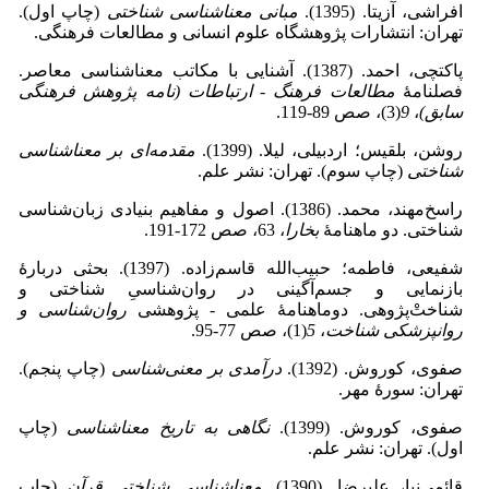
افراشی، آزیتا. (1395).
مبانی معناشناسی شناختی
(چاپ اول).
تهران: انتشارات پژوهشگاه علوم انسانی و مطالعات فرهنگی.
پاکتچی، احمد. (1387). آشنایی با مکاتب معناشناسی معاصر.
فصلنامۀ
مطالعات فرهنگ
-
ارتباطات (نامه پژوهش فرهنگی
سابق)
،
9
(3)، صص 89‑119.
روشن، بلقیس؛ اردبیلی، لیلا. (1399).
مقدمه‌ای بر معناشناسی
شناختی
(چاپ سوم). تهران: نشر علم.
راسخ‌مهند، محمد. (1386). اصول و مفاهیم بنیادی زبان‌شناسی
شناختی. دو ماهنامۀ
بخارا
، 63، صص 172‑191.
شفیعی، فاطمه؛ حبیب‌الله قاسم‌زاده. (1397). بحثی دربارۀ
بازنمایی و جسم‌آگینی در روان‌شناسیِ شناختی و
شناختْ‌پژوهی. دوماهنامۀ علمی - پژوهشی
روان‌شناسی و
روانپزشکی شناخت
،
5
(1)، صص 77‑95.
صفوی، کوروش. (1392).
درآمدی بر معنی
شناسی
(چاپ پنجم).
تهران: سورۀ مهر.
صفوی، کوروش. (1399).
نگاهی به تاریخ معناشناسی
(چاپ
اول). تهران: نشر علم.
قائمی‌نیا، علیرضا. (1390).
معناشناسی شناختی قرآن
(چاپ