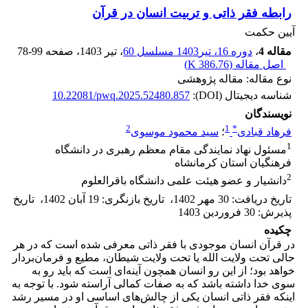
رابطه فقر ذاتی و تربیت انسان در قرآن
آیین حکمت
مقاله 4
،
دوره 16، تیر1403 مسلسل 60
، تیر 1403
، صفحه
78-99
اصل مقاله (
386.76 K
)
نوع مقاله: مقاله پژوهشی
شناسه دیجیتال (DOI):
10.22081/pwq.2025.52480.857
نویسندگان
2
1
*
فرهاد قبادی
؛
سید محمود موسوی
1
مسئول نهاد نمایندگی مقام معظم رهبری در دانشگاه
فرهنگیان استان کرمانشاه
2
دانشیار و عضو هیئت علمی دانشگاه باقرالعلوم
تاریخ دریافت
:
30 مهر 1402
،
تاریخ بازنگری
:
19 آبان 1402
،
تاریخ
پذیرش
:
30 فروردین 1403
چکیده
در قرآن انسان موجودی با فقر ذاتی معرفی شده است که در هر
حالی تحت ولایت الله یا تحت ولایت شیطان، مطیع و فرمان‌بردار
خواهد بود؛ از این رو انسان همچون آینه‌ای است که باید رو به
سوی خدا داشته باشد که به صفات کمالی آراسته شود. با توجه به
اینکه فقر ذاتی انسان یکی از چالش‌های اساسی او در مسیر رشد