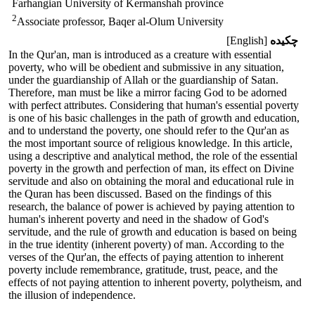
Farhangian University of Kermanshah province
2
Associate professor, Baqer al-Olum University
چکیده
[English]
In the Qur'an, man is introduced as a creature with essential
poverty, who will be obedient and submissive in any situation,
under the guardianship of Allah or the guardianship of Satan.
Therefore, man must be like a mirror facing God to be adorned
with perfect attributes. Considering that human's essential poverty
is one of his basic challenges in the path of growth and education,
and to understand the poverty, one should refer to the Qur'an as
the most important source of religious knowledge. In this article,
using a descriptive and analytical method, the role of the essential
poverty in the growth and perfection of man, its effect on Divine
servitude and also on obtaining the moral and educational rule in
the Quran has been discussed. Based on the findings of this
research, the balance of power is achieved by paying attention to
human's inherent poverty and need in the shadow of God's
servitude, and the rule of growth and education is based on being
in the true identity (inherent poverty) of man. According to the
verses of the Qur'an, the effects of paying attention to inherent
poverty include remembrance, gratitude, trust, peace, and the
effects of not paying attention to inherent poverty, polytheism, and
the illusion of independence.