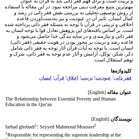
و تربیت است و برای فهم فقر ذاتی باید به قرآن به عنوان
مهم‌ترین منبع معرفت دینی مراجعه نمود. در این مقاله با استفاده
از روش توصیفی-تحلیلی به بررسی نقش فقر ذاتی در رشد و
کمال انسان، تأثیر آن در عبودیت و نیز به‌دست‌آوردن قاعده
اخلاقی و تربیتی در قرآن با توجه به مسئله فقر ذاتی پرداخته شده
است. بر اساس یافته‌های این پژوهش تعادل قوا با توجه انسان به
فقر ذاتی و نیازمندی و در سایه بندگی خدا حاصل می‌شود و
قاعده رشد و تربیت بر محور بودن در هویت حقیقی (فقر ذاتی)
انسان است. با توجه به آیات قرآن آثار توجه به فقر ذاتی شامل
ذکر، شکر، توکل، آرامش و آثار عدم توجه به فقر ذاتی، شرک و
توهم استقلال است.
کلیدواژه‌ها
فقر ذاتی
؛
عبودیت
؛
تربیت
؛
اخلاق
؛
قرآن
؛
انسان
عنوان مقاله
[English]
The Relationship between Essential Poverty and Human
Education in the Qur'an
نویسندگان
[English]
1
2
؛ Seyyed Mahmoud Mousavi
farhad ghobadi
1
Responsible for representing the supreme leadership at the