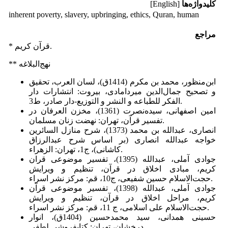
کلیدواژه‌ها
[English]
inherent poverty, slavery, upbringing, ethics, Quran, human
مراجع
* قرآن کریم.
** نهج‌البلاغه
ابن‌منظور، محمد بن مکرم (1414ق)، لسان العرب، تحقیق
و تصحیح جمال‌الدین میردامادی، بیروت: انتشارات دار
الفکر للطباعه و النشر و التوزیع‏-دار صادر، ط3.
امین اصفهانی، سیده‌نصرت (1361)، مخزن العرفان در
تفسیر قرآن، تهران: نهضت زنان مسلمان.
انصاری، عبدالله بن محمد (1373)، شرح منازل السائرین
خواجه عبدالله انصاری (بر اساس شرح عبدالرزاق
کاشانی)، ج1، تهران: الزهراء.
جوادی آملی، عبدالله (1395)، تفسیر موضوعی قران
کریم، مبادی اخلاق در قرآن، تنظیم و ویرایش
حجت‌الاسلام حسین شفیعی، ج10، قم: مرکز نشر اسراء.
جوادی آملی، عبدالله (1398)، تفسیر موضوعی قرآن
کریم، مراحل اخلاق در قرآن، تنظیم و ویرایش
حجت‌الاسلام علی اسلامی، ج 11، قم: مرکز نشر اسراء.
حسینی همدانی، سید محمدحسین (1404ق)، انوار
درخشان، تهران: کتابفروشی لطفی.