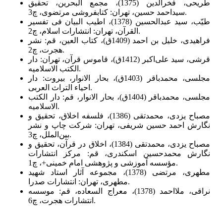
طریحی، فخرالدین (1375)، مجمع البحرین، تحقیق
سیداحمد حسین، تهران: کتابفروشی مرتضوی، چ3.
طیّب، سید عبدالحسین (1378)، اطیب البیان فی تفسیر
القرآن، تهران: انتشارات اسلام، چ2.
فراهیدی، خلیل بن احمد (1409ق)، کتاب العین، قم: نشر
هجرت، چ2.
قرشی، سید علی‌اکبر (1412ق)، قاموس قرآن، تهران: دار
الکتب الاسلامیه.
مجلسی، محمدباقر (1403ق)، بحار الانوار، بیروت: دار
احیاء التراث العربی.
مجلسی، محمدباقر (1404ق)، بحار الانوار، قم: دار الکتب
الاسلامیه.
مصباح یزدی، محمدتقی (1386)، فلسفه اخلاق، تحقیق و
نگارش احمد حسین شریفی، تهران: شرکت چاپ و نشر
بین‌الملل، چ3.
مصباح یزدی، محمدتقی (1384)، اخلاق در قرآن، تحقیق و
نگارش محمدحسین اسکندری، قم: مرکز انتشارات
مؤسسه آموزشی و پژوهشی امام خمینی+، چ1.
مطهری، مرتضی (1378)، مجموعه آثار استاد شهید
مطهرى، تهران: انتشارات صدرا.
نراقی، ملااحمد (1378)، معراج السعاده، قم: موسسه
انتشارات هجرت، چ6.