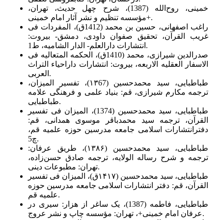
خمینی، روح‌الله (1387)، شرح چهل حدیث، تهران،
مؤسسه ‌تنظیم ‌و نشر آثار امام ‌خمینی+.
راغب اصفهانی، حسین بن محمد (1412ق)، المفردات فی
غریب القرآن، تحقیق صفوان داودی، دمشق- بیروت:
انتشارات دارالعلم- الدار الشامیه، ط1.
صدرالدین شیرازی، محمد (1410ق)، الحکمه المتعالیه فی
الاسفار العقلیه الاربعه، بیروت: انتشارات داراحیاء التراث
العربی.
طباطبایی، سید محمدحسین (۱۳67)، تفسیر المیزان،
ترجمه مکارم شیرازی، قم: بنیاد علمی و فرهنگی علامه
طباطبایی.
طباطبایی، سید محمدحسین (1374)، المیزان فی تفسیر
القرآن، ترجمه سید محمدباقر موسوی همدانی، قم:
دفترانتشارات اسلامی جامعه مدرسین حوزه علمیه قم،
چ5.
طباطبایی، سید محمدحسین (۱۳۸۶)، طریق عرفان:
ترجمه و شرح رساله ‌الولایه، ترجمه صادق حسن‌زاده،
تهران: مطبوعات دینی.
طباطبایی، سید محمدحسین (۱۴۱۷ق)، المیزان فی تفسیر
القرآن، قم: دفتر انتشارات اسلامی جامعه مدرسین حوزه
علمیه قم.
طباطبایی، فاطمه (1387)، یک ساغر از هزار: سیری در
عرفان امام خمینی+، تهران: مؤسسه چاپ و نشر عروج.