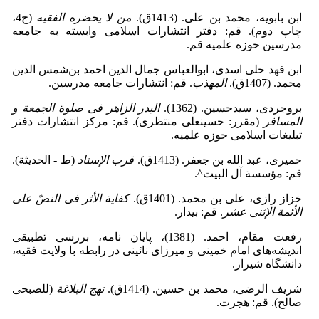
ابن بابویه، محمد بن على. (1413ق).
من لا یحضره الفقیه
(ج4،
چاپ دوم). قم: دفتر انتشارات اسلامى وابسته به جامعه
مدرسین حوزه علمیه قم.
ابن فهد حلی اسدی، ابوالعباس جمال الدین احمد بن‌شمس الدین
محمد. (1407ق).
المهذب
. قم: انتشارات جامعه مدرسین.
بروجردی، سیدحسین. (1362).
البدر الزاهر فی صلوة الجمعة و
المسافر
(مقرر: حسینعلی منتظری). قم: مرکز انتشارات دفتر
تبلیغات اسلامی حوزه علمیه.
حمیرى، عبد الله بن جعفر. (1413ق).
قرب الإسناد
(ط - الحدیثة).
قم: مؤسسة آل البیت^.
خزاز رازى، على بن محمد. (1401ق).
کفایة الأثر فی النصّ على
الأئمة الإثنی عشر
. قم: بیدار.
رفعت مقام، احمد. (1381)، پایان نامه، بررسی تطبیقی
اندیشه‌های امام خمینی و میرزای نائینی در رابطه با ولایت فقیه،
دانشگاه شیراز.
شریف الرضى، محمد بن حسین. (1414ق).
نهج البلاغة
(للصبحی
صالح). قم: هجرت.