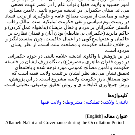
امور حسبیه و ولایت فقها و نواب عام را در عصر غیبت قطعی
می‌داند. مبنای حکمرانی در اندیشه مرحوم نائینی، تأمین مصالح
نوعیه و ممانعت از تفویت مصالح عامه و جلوگیری از ترتب فساد
در زیست بوم سیاسی و نفی حکومت تملیکیه است. مالک رقاب
دانستن حکمرانان بر مردم و فعال مایشاء (بدلخواه عمل کردن) و
حاکم مایرید (حکمرانی بی‌ضابطه) بودن آنان و فقدان نظارت بر
حاکمان و عدم‌پاسخ‌گویی در اعمال حاکمیت، چون مفسده‌انگیز و
بر خلاف فلسفه حکومت و مصلحت ملت است، از نظر ایشان
مردود است.
در این پژوهش با واکاوی اندیشه علامه نائینی در حوزه حکمرانی
در دوره فقدان ظاهری معصوم(ع) به نگاه ژرف ایشان در فلسفه
حکومت و تأمین مصالح عمومی مورد توجه شده و یافته‌های
تحقیق نشان می‌دهد نظر ایشان بر تثبیت ولایت فقیه است که
خود مصداق بارز حکومت ولایتیه مشروع است. در این پژوهش،
روش جمع‌آوری کتابخانه‌ای و روش تحقیق توصیفی- تحلیلی است.
کلیدواژه‌ها
نائینی
؛
ولایتیه
؛
تملیکیه
؛
مشروطه
؛
ولایت فقها
عنوان مقاله
[English]
Allameh Na'ini and Governance during the Occultation Period