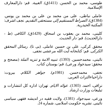
طوسى، محمد بن الحسن. (1411ق).
الغیبة
. قم: دارالمعارف
الإسلامیة.
عاملى نباطى، على من محمد بن على بن محمد بن یونس.
(1384ق)،
الصراط المستقیم إلى مستحقی التقدیم
. نجف اشرف:
المکتبة الحیدریة.
کلینى، محمد بن یعقوب بن اسحاق. (1429ق).
الکافی
(ط -
دارالحدیث). قم: دار الحدیث.
محقق کرکی، علی بن حسین عاملی. (بی تا).
رسائل المحقق
الکرکی
. قم: کتابخانه آیت الله مرعشی نجفی.
نائینی، محمدحسین. (1393).
تنبیه الامة و تنزیه الملة
(مصحح و
محقق: سیدجواد ورعی). قم: بوستان کتاب.
نجفی، محمدحسن. (1981م).
جواهر الکلام
. بیروت:
داراحیاءالتراث العربی.
نراقی، احمد. (1365).
عوائد الایام
. تهران: اداره کل انتشارات و
تبلیغات وزارت ارشاد.
ورعی، سیدجواد. (1381)، ولایت فقیه در اندیشه فقهی سیاسی
نائینی. نشریه حکومت اسلامی، شماره 24.