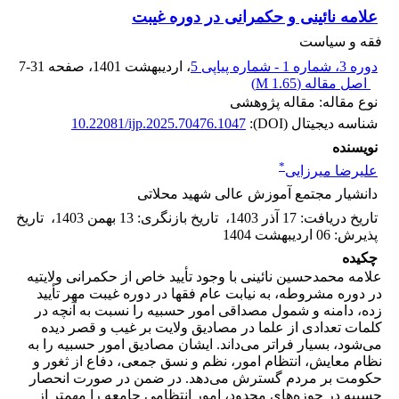
علامه نائینی و حکمرانی در دوره غیبت
فقه و سیاست
دوره 3، شماره 1 - شماره پیاپی 5
، اردیبهشت 1401
، صفحه
7-31
اصل مقاله (
1.65 M
)
نوع مقاله: مقاله پژوهشی
شناسه دیجیتال (DOI):
10.22081/ijp.2025.70476.1047
نویسنده
*
علیرضا میرزایی
دانشیار مجتمع آموزش عالی شهید محلاتی
تاریخ دریافت
:
17 آذر 1403
،
تاریخ بازنگری
:
13 بهمن 1403
،
تاریخ
پذیرش
:
06 اردیبهشت 1404
چکیده
علامه محمدحسین نائینی با وجود تأیید خاص از حکمرانی ولایتیه
در دوره مشروطه، به نیابت عام فقها در دوره غیبت مهر تأیید
زده، دامنه و شمول مصداقی امور حسبیه را نسبت به آنچه در
کلمات تعدادی از علما در مصادیق ولایت بر غیب و قصر دیده
می‌شود، بسیار فراتر می‌داند. ایشان مصادیق امور حسبیه را به
نظام معایش، انتظام امور، نظم و نسق جمعی، دفاع از ثغور و
حکومت بر مردم گسترش می‌دهد. در ضمن در صورت انحصار
حسبیه در حوزه‌های محدود، امور انتظامی جامعه را مهمتر از