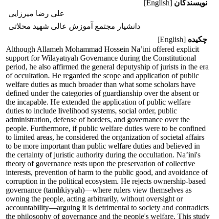
نویسندگان
[English]
علی رضا میرزایی
دانشیار مجتمع آموزش عالی شهید محلاتی
چکیده
[English]
Although Allameh Mohammad Hossein Na’ini offered explicit
support for Wilāyatīyah Governance during the Constitutional
period, he also affirmed the general deputyship of jurists in the era
of occultation. He regarded the scope and application of public
welfare duties as much broader than what some scholars have
defined under the categories of guardianship over the absent or
the incapable. He extended the application of public welfare
duties to include livelihood systems, social order, public
administration, defense of borders, and governance over the
people. Furthermore, if public welfare duties were to be confined
to limited areas, he considered the organization of societal affairs
to be more important than public welfare duties and believed in
the certainty of juristic authority during the occultation. Na’ini's
theory of governance rests upon the preservation of collective
interests, prevention of harm to the public good, and avoidance of
corruption in the political ecosystem. He rejects ownership-based
governance (tamlīkiyyah)—where rulers view themselves as
owning the people, acting arbitrarily, without oversight or
accountability—arguing it is detrimental to society and contradicts
the philosophy of governance and the people's welfare. This study