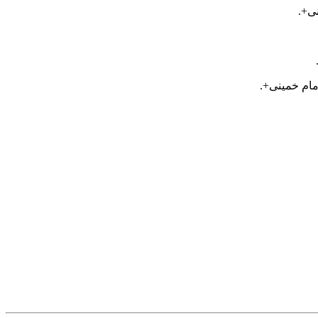
ی+.
مام خمینی+.