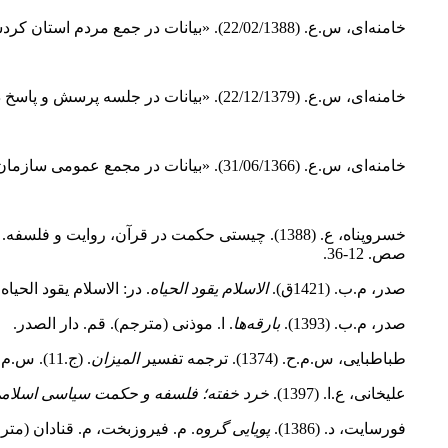
خامنه‌ای، س.ع. (22/02/1388). «بیانات در جمع مردم استان کردستان‌ در میدان آزادی سنندج»‌. قابل دسترس در:
خامنه‌ای، س.ع. (22/12/1379). «بیانات در جلسه پرسش و پاسخ دانشجویان دانشگاه صنعتی امیرکبیر». قابل دسترس در:
خامنه‌ای، س.ع. (31/06/1366). «بیانات در مجمع عمومی سازمان ملل». قابل دسترس در:
خسروپناه، ع. (1388). چیستی حکمت در قرآن، روایت و فلسفه.
صص. 12-36.
صدر، م.ب. (1421ق).
الاسلام یقود الحیاه
. در: الاسلام یقود الحی
صدر، م.ب. (1393).
بارقه‌ها
. ا. موذنی (مترجم). قم. دار الصدر.
طباطبایى، س.م.ح. (1374). ترجمه تفسیر
المیزان
. (ج.11). س.م.ب. موسوی (مترجم). قم: دفتر انتشارات اسلامی.
علیخانی، ع.ا. (1397).
خرد خفته؛ فلسفه و حکمت سیاسی اسلامی
فورسایت، د. (1386).
پویایی گروه
. م. فیروزبخت، م. قنادان (مترج