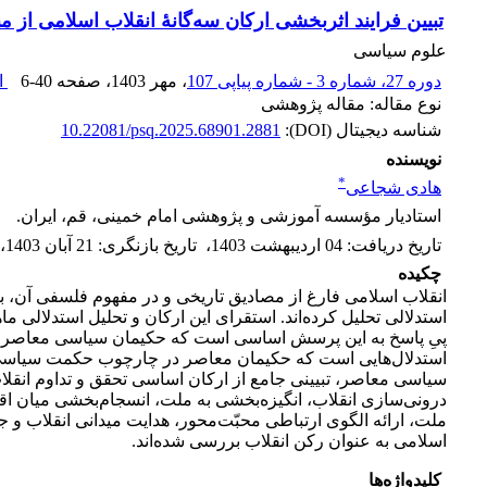
تبیین فرایند اثربخشی ارکان سه‌گانۀ انقلاب اسلامی از
علوم سیاسی
دوره 27، شماره 3 - شماره پیاپی 107
، مهر 1403
، صفحه
6-40
ا
نوع مقاله: مقاله پژوهشی
شناسه دیجیتال (DOI):
10.22081/psq.2025.68901.2881
نویسنده
*
هادی شجاعی
استادیار مؤسسه آموزشی و پژوهشی امام خمینی، قم، ایران.
تاریخ دریافت
:
04 اردیبهشت 1403
،
تاریخ بازنگری
:
21 آبان 1403
،
چکیده
انقلاب اسلامی فارغ از مصادیق تاریخی و در مفهوم فلسفی آن، ب
استدلالی تحلیل کرده‌اند. استقرای این ارکان و تحلیل استدلالی م
پیِ پاسخ به این پرسش اساسی است که حکیمان سیاسی معاصر چه تحل
استدلال‌هایی است که حکیمان معاصر در چارچوب حکمت سیاسی اسلامی
سیاسی معاصر، تبیینی جامع از ارکان اساسی تحقق و تداوم انقلا
درونی‌سازی انقلاب، انگیزه‌بخشی به ملت، انسجام‌بخشی میان اق
ملت، ارائه الگوی ارتباطی محبّت‌محور، هدایت میدانی انقلاب و ج
اسلامی به عنوان رکن انقلاب بررسی شده‌اند.
کلیدواژه‌ها