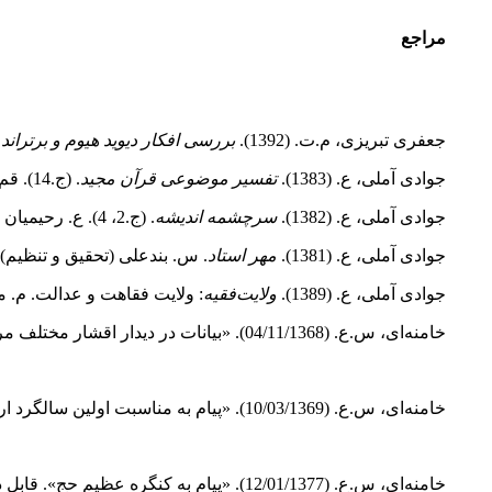
مراجع
جعفری تبریزی، م.ت. (1392).
بررسى افکار دیوید هیوم و برتراند
جوادی آملی، ع. (1383).
تفسیر موضوعی قرآن مجید
. (ج.14). قم: مرکز نشر اسراء.
جوادی آملی، ع. (1382).
سرچشمه اندیشه
. (ج.2، 4). ع. رحیمیان محقق (تنظیم). قم: نشر اسراء.
جوادی آملی، ع. (1381).
مهر استاد
. س. بند‌علی (تحقیق و تنظیم)
جوادی آملی، ع. (1389).
ولایت‌فقیه
: ولایت فقاهت و عدالت. م. م
خامنه‌ای، س.ع. (04/11/1368). «بیانات در دیدار اقشار مختلف مردم». قابل دسترس در:
خامنه‌ای، س.ع. (10/03/1369). «پیام به مناسبت اولین سالگرد ارتحال حضرت امام خمینی+». قابل دسترس در:
خامنه‌ای، س.ع. (12/01/1377). «پیام به کنگره عظیم حج». قابل دسترس در: