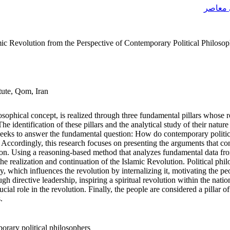
 معاصر
amic Revolution from the Perspective of Contemporary Political Philosop
tute, Qom, Iran
losophical concept, is realized through three fundamental pillars whose 
e identification of these pillars and the analytical study of their natu
 seeks to answer the fundamental question: How do contemporary politic
? Accordingly, this research focuses on presenting the arguments that c
tion. Using a reasoning-based method that analyzes fundamental data fro
he realization and continuation of the Islamic Revolution. Political phi
gy, which influences the revolution by internalizing it, motivating the pe
ugh directive leadership, inspiring a spiritual revolution within the nat
ucial role in the revolution. Finally, the people are considered a pillar o
.
porary political philosophers