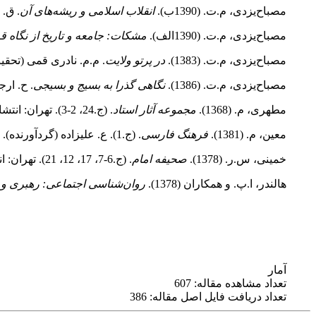
مصباح‌یزدی، م.ت. (1390ب).
انقلاب اسلامی و ریشه‌های آن
. ق.
مصباح‌یزدی، م.ت. (1390الف).
مشکات: جامعه و تاریخ از نگاه ق
مصباح‌یزدی، م.ت. (1383).
در پرتو ولایت
. م.م. نادری قمی (تحق
مصباح‌یزدی، م.ت. (1386).
نگاهی گذرا به بسیج و بسیجی
. ح. ار
مطهری، م. (1368).
مجموعه آثار استاد
. (ج.24، 2-3). تهران: انتشارات صدرا.
معین، م. (1381).
فرهنگ فارسی
. (ج.1). ع. علیزاده (گردآورنده). تهران: انتشارات آدنا.
خمینی، س.ر. (1378).
صحیفه امام
. (ج.6-7، 17، 12، 21). تهران: انتشارات مؤسسه تنظیم و نشر آثار امام خمینی+.
هالندر، ا.پ. و همکاران (1378).
روان‌شناسی اجتماعی: رهبری و 
آمار
تعداد مشاهده مقاله: 607
تعداد دریافت فایل اصل مقاله: 386