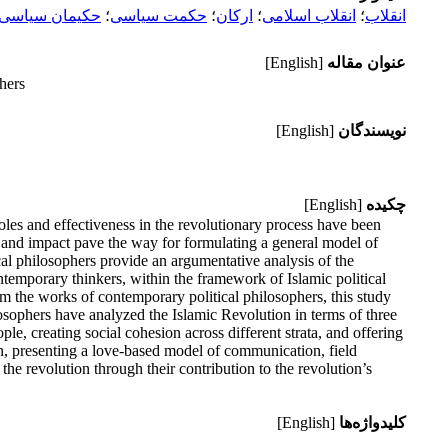
انقلاب
؛
انقلاب اسلامی
؛
ارکان
؛
حکمت سیاسی
؛
حکیمان سیاسی
عنوان مقاله
[English]
hers
نویسندگان
[English]
چکیده
[English]
roles and effectiveness in the revolutionary process have been
re and impact pave the way for formulating a general model of
al philosophers provide an argumentative analysis of the
ontemporary thinkers, within the framework of Islamic political
m the works of contemporary political philosophers, this study
losophers have analyzed the Islamic Revolution in terms of three
ople, creating social cohesion across different strata, and offering
ion, presenting a love-based model of communication, field
f the revolution through their contribution to the revolution’s
کلیدواژه‌ها
[English]