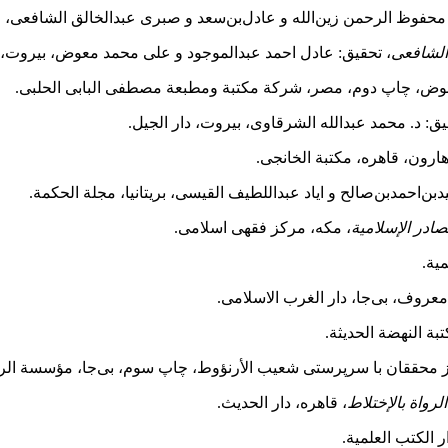
: محفوظ الرحمن زین‌الله و عادل‌بن‌سعد و صبری عبدالخالق الشافعی، م
 الشافعی
، تحقیق: عادل احمد عبدالموجود و علی محمد معوض، بیروت، دا
عوض، چاپ دوم، مصر، شرکة مکتبة ومطبعة مصطفی البابی الحلبی.
یق: د. محمد عبدالله الشرقاوی، بیروت، دار الجیل.
ارون، قاهره، مکتبة الخانجی.
د‌بن‌احمد‌بن‌صالح و ایاد عبداللطیف القیسی، بریتانیا، مجلة الحکمة.
صادر الإسلامیة
، مکه، مرکز فقهی اسلامی.
یة.
معروف، بی‌‌جا، دار الغرب الاسلامی.
بة النهضة الحدیثة.
ز محققان با سرپرستی شعیب الأرنؤوط، چاپ سوم، بی‌‌جا، مؤسسة الر
رواة بالإختلاط
، قاهره، دار الحدیث.
ر الکتب العلمیة.