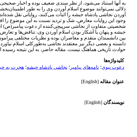
به آنها استناد می‌‌شود، از نظر سندی ضعیف بوده و اخبار صحیحی م
دلالی نمی‌‌توانند موضوع اسلام آوردن وی را به طور اطمینان‌بخ
آوردن نجاشی پادشاه حبشه را اثبات می‌‌کنند، روایاتی نقل شده‌‌اند
وجود این روایات معارض، شک و تردید نسبت به این موضوع را افزایش
شخصیتی متفاوت از نجاشی سرپیچی‌کننده از دعوت پیامبر(ص) است
حبشه و پنهان یا آشکار بودن اسلام آوردن وی، تناقض‌ها و تعارض‌
بین دانشمندان متقدم و معاصران بوده و نظریات مختلفی پیرامون
دانسته و بعضی دیگر نیز معتقدند نجاشی به‌طورکلی اسلام نیاورده
حوادث تاریخی هماهنگ نیست. مقاله حاضر، به این نتیجه رسیده اس
کلیدواژه‌ها
دعوت نبوی
؛
نامه‌های پیامبر
؛
نجاشی پادشاه حبشه
؛
هجرت به حب
عنوان مقاله
[English]
نویسندگان
[English]