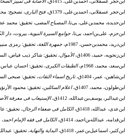
ابن‌حجر عسقلانی‌، احمد‌بن‌علی، 1415ق،
الاصابة فی تمییز الصحاب
ابن‌حجر عسقلانی‌، احمد‌بن‌علی، 1379ق،
فتح الباری
، تصحیح: محب
ابن‌حدیده، محمد‌بن‌علی، بی‌تا،
المصباح المضی
، تحقیق: محمد عظی
ابن‌حزم‌، علی‌بن‌احمد، بی‌تا‌،
جوامع السیرة النبویة
، بیروت، دار ال
ابن‌درید، محمد‌بن‌حسن، 1987م،
جمهرة اللغة
، تحقیق: رمزی منیر 
ابن‌زنجویه، حمید، 1406ق،
الأموال
، تحقیق: شاکر ذیب فیاض، الس
ابن‌سعد، محمد، 1968م،
الطبقات الکبری
، تحقیق: احسان عباس، 
ابن‌شاهین‌، عمر، 1404ق،
تاریخ اسماء الثقات
، تحقیق: صبحی السا
ابن‌طولون‌، محمد، 1407ق،
اعلام السائلین
، تحقیق: محمود الأرن
ابن‌عبدالبر، یوسف‌بن‌عبدالله، 1412ق،
الإستیعاب فی معرفة الأ
ابن‌عدی، عبدالله، 1418ق،
الکامل فی ضعفاء الرجال
، تحقیق: عا
ابن‌قدامه‌، عبدالله‌‌بن‌احمد، 1414ق،
الکامل فی فقه الإمام احمد
، 
ابن‌کثیر، اسماعیل‌بن‌عمر، 1418ق،
البدایة والنهایة
، تحقیق: عبدالل