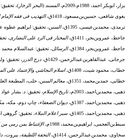
بزار، ابوبکر احمد، 1988م-2009م،
المسند
(البحر الزخار)، تحقیق
بغوی شافعی، حسین‌بن‌مسعود، 1418ق،
التهذیب فی فقه الإمام
ترمذی، محمد‌بن‌عیسی، 1395ق،
السنن
، تحقیق: ابراهیم عطوه 
جاحظ، عمرو‌بن‌بحر، 1411ق،
المختار فی الرد علی النصاری
، تحق
جاحظ، عمرو‌بن‌بحر، 1384ق،
الرسائل
، تحقیق: عبدالسلام محمد ه
جرجانی، عبدالقاهر‌بن‌عبدالرحمن، 1429ق،
درج الدرر
، تحقیق: ولی
خطاب، محمود شیت، 1408ق،
اسلام النجاشی والإعتماد علی الم
خطابی، حمد‌بن‌محمد، 1351ق،
معالم السنن
، حلب، المطبعة العلم
ذهبی‌، محمد‌بن‌احمد، 2003م،
تاریخ الإسلام
، تحقیق: د. بشار عواد 
ذهبی‌، محمد‌بن‌احمد، 1387ق،
دیوان الضعفاء
، چاپ دوم، مکه، مکت
ذهبی‌، محمد‌بن‌احمد، 1405ق،
سیر اعلام النبلاء
، تحقیق: گروهی ا
سبط‌بن‌العجمی، ابراهیم‌بن‌محمد، 1988م،
الإغتباط بمن رمی من ال
سخاوی، محمد‌بن‌عبدالرحمن، 1414ق،
التحفة اللطیفة
، بیروت، دا