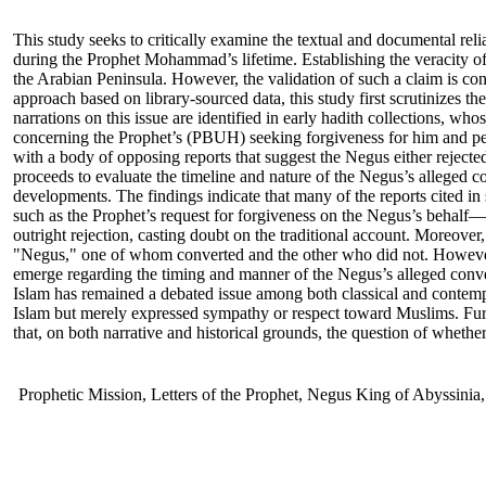
This study seeks to critically examine the textual and documental relia
during the Prophet Mohammad’s lifetime. Establishing the veracity of t
the Arabian Peninsula. However, the validation of such a claim is conti
approach based on library-sourced data, this study first scrutinizes th
narrations on this issue are identified in early hadith collections, w
concerning the Prophet’s (PBUH) seeking forgiveness for him and per
with a body of opposing reports that suggest the Negus either rejected
proceeds to evaluate the timeline and nature of the Negus’s alleged con
developments. The findings indicate that many of the reports cited i
such as the Prophet’s request for forgiveness on the Negus’s behalf—are
outright rejection, casting doubt on the traditional account. Moreover
"Negus," one of whom converted and the other who did not. However, 
emerge regarding the timing and manner of the Negus’s alleged convers
Islam has remained a debated issue among both classical and contempo
Islam but merely expressed sympathy or respect toward Muslims. Furth
that, on both narrative and historical grounds, the question of wheth
Prophetic Mission, Letters of the Prophet, Negus King of Abyssinia,