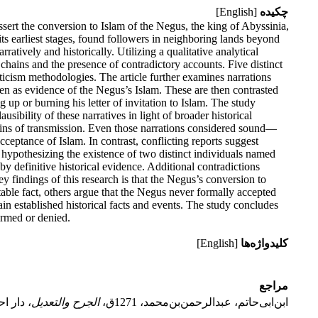
چکیده
[English]
 assert the conversion to Islam of the Negus, the king of Abyssinia,
its earliest stages, found followers in neighboring lands beyond
ratively and historically. Utilizing a qualitative analytical
n chains and the presence of contradictory accounts. Five distinct
riticism methodologies. The article further examines narrations
en as evidence of the Negus’s Islam. These are then contrasted
 up or burning his letter of invitation to Islam. The study
ibility of these narratives in light of broader historical
ains of transmission. Even those narrations considered sound—
cceptance of Islam. In contrast, conflicting reports suggest
y hypothesizing the existence of two distinct individuals named
definitive historical evidence. Additional contradictions
 findings of this research is that the Negus’s conversion to
able fact, others argue that the Negus never formally accepted
n established historical facts and events. The study concludes
irmed or denied.
کلیدواژه‌ها
[English]
مراجع
ابن‌ابی‌حاتم‌، عبدالرحمن‌‌بن‌محمد، 1271ق،
الجرح والتعدیل
، دار اح