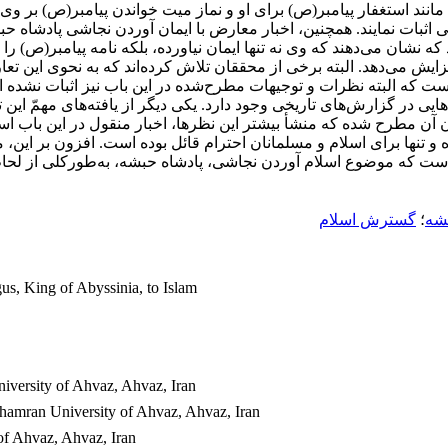
انند استغفار پیامبر(ص) برای او و نماز میت خواندن پیامبر(ص) بر وی ب
شی اثبات نمایند. همچنین، اخبار معارض با ایمان آوردن نجاشی پادشاه 
 که نشان می‌‌دهند که وی نه تنها ایمان نیاورده، بلکه نامه پیامبر(ص) ر
 می‌‌دهد. البته برخی از محققان تلاش کرده‌‌اند که به نحوی این تعار
 که البته نظرات و توجیهات مطرح‌شده در این باب نیز اثبات نشده 
هایی در گزارش‌های تاریخی وجود دارد. یکی دیگر از یافته‌‌های مهمّ ا
 آن مطرح شده که منشأ بیشتر این نظرها، اخبار منقول در این باب ا
 و تنها برای اسلام و مسلمانان احترام قائل بوده است. افزون بر این،
ت که موضوع اسلام آوردن نجاشی، پادشاه حبشه، به‌طور‌کلی از لحاظ رو
شه
؛
گسترش اسلام
us, King of Abyssinia, to Islam
iversity of Ahvaz, Ahvaz, Iran
Chamran University of Ahvaz, Ahvaz, Iran
of Ahvaz, Ahvaz, Iran