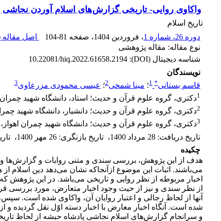
واکاوی روایی- تاریخی گزارش‌‌های اسلام آوردن نجاشی 
تاریخ اسلام
دوره 26، شماره 1
، فروردین 1404
، صفحه
104-81
اصل مقاله (
نوع مقاله: مقاله پژوهشی
شناسه دیجیتال (DOI):
10.22081/hiq.2022.61658.2194
نویسندگان
3
2
1
*
قاسم بستانی
؛
مینا شمخی
؛
عیسی محمودی مزرعاوی
1
دکتری، گروه علوم قرآن و حدیث؛ استاد، دانشگاه شهید چمران اه
2
دکتری، گروه علوم قرآن و حدیث؛ دانشیار، دانشگاه شهید چمران 
3
دکتری، گروه علوم قرآن و حدیث؛ دانشگاه شهید چمران اهواز، اه
تاریخ دریافت
:
28 مرداد 1400
،
تاریخ بازنگری
:
26 مهر 1400
،
تار
چکیده
هدف از این پژوهش، بررسی سندی و متنی روایات و گزارش‌‌ها و ا
می‌‌باشند. اثبات این موضوع ازآنجاکه نشان می‌‌دهد دین اسلام ا
اخبار مربوطه از نظر روایی و تاریخی می‌‌باشد. در این پژوهش که
آنها از لحاظ رجالی و اعتبار روایان آن، واکاوی شده است. سپس
شده است. آنگاه اخبار معارض با اخبار دسته اوّل نقل گردیده و
و سرانجام گزارش‌‌های اسلام نجاشی پادشاه حبشه از لحاظ تاریخی 