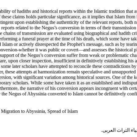
bility of hadiths and historical reports within the Islamic tradition that
hese claims holds particular significance, as it implies that Islam from 
ngent upon establishing the authenticity of the relevant reports, both nar
e reports related to the Negus’s conversion in terms of their transmissio
hose chains of transmission are evaluated using biographical and hadith c
forming a funeral prayer at the time of his death, which some have tak
 Islam or actively disrespected the Prophet’s message, such as by tearing
version-whether it was public or covert—and assesses the historical plaus
n support of the Negus’s conversion suffer from weak or problematic ch
, upon closer inspection, insufficient in definitively establishing his a
, some later scholars have attempted to reconcile these contradictions b
these attempts at harmonization remain speculative and unsupported by 
ion, with significant variation among historical sources. One of the key
rary scholars. While some have taken it as an established and indisput
ermore, the narrative of his conversion appears incongruent with certai
er the Negus of Abyssinia converted to Islam cannot be definitively conf
 Migration to Abyssinia, Spread of Islam
یاء التراث العربی.