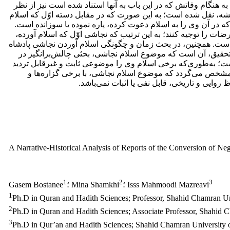
ه هنگام وفاتش که در این باب به آنها استناد شده است نیز از نظر
حبشه، نقل شده است؛ به این صورت که در مقابل دسته اوّل که اسلام
ا که در آن وی را به اسلام دعوت کرده، پاره نموده یا سوزانده است.
ضات را توجیه کنند؛ به این ترتیب که نجاشی اوّل که اسلام آورده،
است. همچنین، در بحث زمان و چگونگی اسلام آوردن نجاشی پادشاه
ین تحقیق، آن است که موضوع اسلام نجاشی، بحثی چالش‌برانگیز در
ست؛ به‌طوری‌که برخی اسلام وی را موضوعی ثابت و غیرقابل تردید
 مشخص می‌‌گردد که موضوع اسلام نجاشی، با برخی گزاره‌‌ها و
ایی و تاریخی، قابل نفی یا اثبات نمی‌‌باشد.
A Narrative-Historical Analysis of Reports of the Conversion of Neg
1
2
3
؛ Isss Mahmoodi Mazreavi
؛ Mina Shamkhi
Gasem Bostanee
1
Ph.D in Quran and Hadith Sciences; Professor, Shahid Chamran Un
2
Ph.D in Quran and Hadith Sciences; Associate Professor, Shahid 
3
Ph.D in Qur’an and Hadith Sciences; Shahid Chamran University 