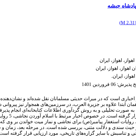
پادشاه حبشه
)
2.31 M
واز، اهواز، ایران
اهواز، اهواز، ایران
واز، ایران.
یخ پذیرش
:
06 فروردین 1401
خباری است که در میراث حدیثی مسلمانان نقل شده‌‌اند و نشان‌دهنده
ز همان ابتدا علاوه بر جزیرة العرب، در سرزمین‌‌های همجوار نیز پیرو
 به صورت تحلیلی و به روش گردآوری اطلاعات کتابخانه‌‌ای انجام پذیرف
از نظر سندی 
، روایات استغفار پیامبر(ص) برای نجاشی و نماز میت خواندن بر وی 
 از حیث سندی و دلالت متنی، بررسی شده است. در مرحله بعد، زمان و ش
و تناسبش با سایر گزاره‌‌های تاریخی، مورد ارزیابی قرار گرفته است. 