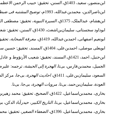
ابن‌منصور، سعید، 1403ق،
السنن
، تحقیق: حبیب الرحمن الاعظمی،
ابن‌ناصرالدین، محمد‌بن‌عبدالله، 1993م،
توضیح المشتبه فی ضبط 
ابن‌هشام‌، عبدالملک، 1375ق،
السیرة النبویة
، تحقیق: مصطفی السق
ابوداود سجستانی‌، سلیمان‌بن‌اشعث، 1430ق،
السنن
، تحقیق: شعی
ابونعیم‌ اصفهانی‌، احمد‌بن‌عبدالله، 1419ق،
معرفة الصحابة
، تحقی
ابویعلی موصلی، احمد‌بن‌علی، 1404ق،
المسند
، تحقیق: حسین سل
ابن‌حنبل‌، احمد، 1421ق،
المسند
، تحقیق: شعیب الأرنؤوط و عادل 
الجمیل، محمد‌بن‌فارس، بی‌تا،
الهجرة إلی الحبشة
، ترجمه: علیرض
السعود، سلیمان‌بن‌علی، 1411ق،
احادیث الهجرة
، بی‌‌جا، مرکز ال
العودة، سلیمان‌بن‌حمد، بی‌تا،
مرویات الهجرة
، بی‌‌جا، بی‌‌نا.
بخاری، محمد‌بن‌اسماعیل، 1422ق،
الصحیح
، تحقیق: محمد زهیر‌بن‌
بخاری، محمد‌بن‌اسماعیل، بی‌تا،
التاریخ الکبیر
، حیدرآباد الدکن، بی‌‌
بخاری، محمد‌بن‌اسماعیل، 1396ق،
الضعفاء الصغیر
، تحقیق: محمو