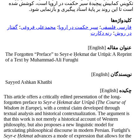
تکوینیِ کمابیش پیچیدۀ سیر حکمت در اروپا است، کوشش شده
است تا این روند بر پایۀ اسناد پیگیری و بازنمایی شود.
کلیدواژه‌ها
فارسی فلسفی
؛
سیر حکمت در اروپا
؛
محمدعلی فروغی
؛
گفتار
در روش
؛
رنه دکارت
عنوان مقاله
[English]
The Forgotten “Preface” to Seyr-e Ḥekmat dar Urūpā: A Reprint
of a Text by Muhammad-Ali Furughi
نویسندگان
[English]
Sayyed Ashkan Khatibi
چکیده
[English]
This article offers a critically edited presentation of the long-
forgotten preface to
Seyr-e Ḥekmat dar Urūpā
(
The Course of
Wisdom in Europe
), with a central claim developed through
textual analysis and historical contextualization. The argument is
that this work is not merely a historical account of Western
philosophy, but also proposes a new linguistic model for
articulating philosophical discourse in modern Persian. Furūghī’s
Seyr-e Ḥekmat
advances a mode of expression that allows for the