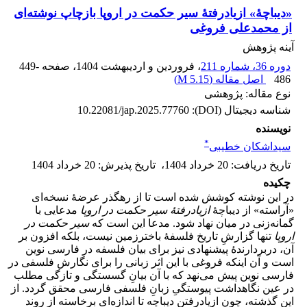
«دیباچۀ» از‌یاد‌رفتۀ سیر حکمت در اروپا بازچاپ نوشته‌ای
از محمدعلی فروغی
آینه پژوهش
دوره 36، شماره 211
، فروردین و اردیبهشت 1404
، صفحه
449-
486
اصل مقاله (
5.15 M
)
نوع مقاله: پژوهشی
شناسه دیجیتال (DOI):
10.22081/jap.2025.77760
نویسنده
*
سیداشکان خطیبی
تاریخ دریافت
:
20 خرداد 1404
،
تاریخ پذیرش
:
20 خرداد 1404
چکیده
در این نوشته کوشش شده است تا از رهگذر عرضۀ نسخه‌ای
«آراسته» از دیباچۀ
از‌یاد‌رفتۀ سیر حکمت در اروپا
مدعایی با
گمانه‌زنی در میان نهاد شود. مدعا این است که
سیر حکمت در
اروپا
تنها گزارشِ تاریخ فلسفۀ باخترزمین نیست، بلکه افزون بر
آن، دربردارندۀ پیشنهادی نیز برای بیان فلسفه در فارسی نوین
است و آن اینکه فروغی با این اثر زبانی را برای نگارش فلسفی در
فارسی نوین پیش می‌نهد که با آن بیانِ گسستگی و تازگی مطلب
در عین نگاهداشت پیوستگیِ زبانِ فلسفی فارسی محقق گردد. از
این گذشته، چون از‌یاد‌رفتن دیباچه تا اندازه‌ای برخاسته از روند