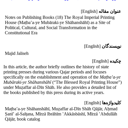
عنوان مقاله
[English]
Notes on Publishing Books (18) The Royal Imperial Printing
House (Maṭba‛a-ye Mubāraki-ye Shāhanshāhī) as a Site of
Political, Cultural, and Social Transformation in the
Constitutional Era
نویسندگان
[English]
Majid Jaliseh
چکیده
[English]
In this article, the author briefly outlines the history of state
printing presses during various Qajar periods and focuses
specifically on the establishment and operation of the
Maṭba‛a-ye
Mubāraki-ye Shāhanshāhī
(“The Blessed Royal Printing House”)
under Muẓaffar al-Dīn Shāh. He also provides a detailed list of
the books published by this press during its active years.
کلیدواژه‌ها
[English]
Maṭba‛a-ye Shāhanshāhī, Muẓaffar al-Dīn Shāh Qājār, Aḥmad
Ṣanī‛ al-Salṭana, Mīrzā Ibrāhīm ‛Akkāsbāshī, Mīrzā ‛Abdullāh
Qājār, book catalog