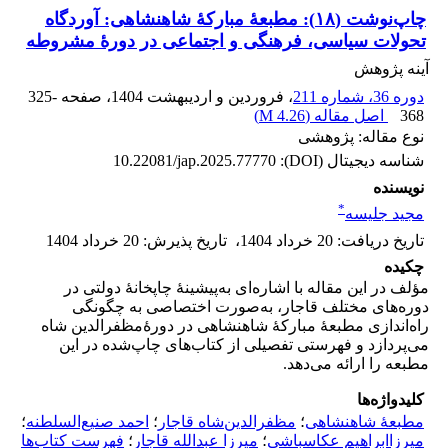
چاپ‌نوشت (۱۸): مطبعۀ مبارکۀ شاهنشاهی: آوردگاه
تحولات سیاسی، فرهنگی و اجتماعی در دورۀ مشروطه
آینه پژوهش
دوره 36، شماره 211
، فروردین و اردیبهشت 1404
، صفحه
325-
368
اصل مقاله (
4.26 M
)
نوع مقاله: پژوهشی
شناسه دیجیتال (DOI):
10.22081/jap.2025.77770
نویسنده
*
مجید جلیسه
تاریخ دریافت
:
20 خرداد 1404
،
تاریخ پذیرش
:
20 خرداد 1404
چکیده
مؤلف در این مقاله با اشاره‌ای به‌پیشینۀ چاپخانۀ دولتی در
دوره‌های مختلف قاجار، به‌صورت اختصاصی به‌ چگونگی
راه‌اندازی مطبعۀ مبارکۀ شاهنشاهی در دورۀ‌مظفرالدین شاه
می‌پردازد و فهرستی تفصیلی از کتاب‌های چاپ‌شده در این
مطبعه را ارائه می‌دهد.
کلیدواژه‌ها
مطبعۀ شاهنشاهی
؛
مظفرالدین‌شاه قاجار
؛
احمد صنیع‌السلطنه
؛
میرزا‌ابراهیم عکاسباشی
؛
میرزا عبدالله قاجار
؛
فهرست کتاب‌ها