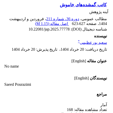
کاتب گمشده‌های خاموش
آینه پژوهش
مطالب عمومی،
دوره 36، شماره 211
، فروردین و اردیبهشت
1404
، صفحه
623-627
اصل مقاله (
1.15 M
)
شناسه دیجیتال (DOI):
10.22081/jap.2025.77778
نویسنده
*
سعید پورعظیمی
تاریخ دریافت
:
20 خرداد 1404
،
تاریخ پذیرش
:
20 خرداد 1404
عنوان مقاله
[English]
No name
نویسندگان
[English]
Saeed Pourazimi
مراجع
آمار
تعداد مشاهده مقاله: 168