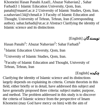
Khomeini Hasan Panahi Azad1, Abazar Nabavian2 , Sahar
Farhadi3 1 Islamic Education University, Qom, Iran.
panahi@maaref.ac.ir 2 University of Islamic Studies, Qom, Iran.
a.nabavian134@chmail.ir 3 Faculty of Islamic Education and
Thought, University of Tehran, Tehran, Iran (Corresponding
author). sahar.farhadi@ut.ac.ir Abstract Clarifying the identity of
Islamic science and its distinctions
نویسندگان
[English]
1
2
3
؛ Sahar Farhadi
؛ Abazar Nabavian
Hasan Panahi
1
Islamic Education University, Qom, Iran
2
University of Islamic Studies, Qom, Iran.
3
Faculty of Islamic Education and Thought, University of
Tehran, Tehran, Iran
چکیده
[English]
Clarifying the identity of Islamic science and its distinctions
largely depends on explaining its criteria. Certain theorists in this
field, either briefly or in detail, have addressed this subject and
have generally proposed three criteria: subject matter, purpose,
and method. The problem addressed in this study is to discover
the criteria of Islamic science from the perspective of Imam
Khomeini (may God have mercy on him) with the aim of