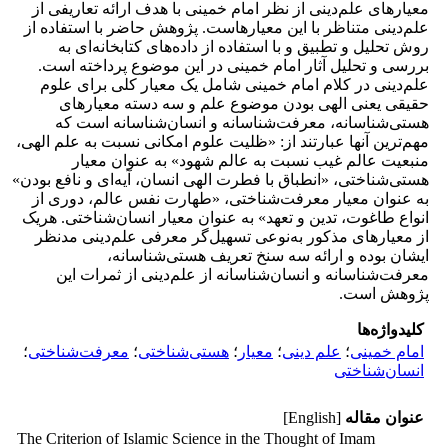
معیارهای علم‌دینی از نظر امام‌ خمینی با هدف ارائه تعاریفی از
علم‌دینی متناظر با این معیارهاست. پژوهش حاضر با استفاده از
روش تحلیل و تطبیق و با استفاده از داده‌های کتابخانه‌ای به
بررسی و تحلیل آثار امام‌ خمینی در این موضوع پرداخته است.
علم‌دینی در کلام امام خمینی شامل یک معیار کلی برای علوم
حقیقی یعنی الهی بودن موضوع علم و سه دسته معیارهای
هستی‌شناسانه، معرفت‌شناسانه و انسان‌شناسانه است که
مهم‌ترین آنها عبارتند از: «ظلیت علوم امکانی نسبت به علم الهی،
منبعیت عالم غیب نسبت به عالم شهود» به عنوان معیار
هستی‌شناختی، «انطباق با فطرت الهی انسان، آیه‌ای و نافع بودن»
به عنوان معیار معرفت‌شناختی، «طهارت نفس عالم، دوری از
انواع طاغوت، تدین و تعهد» به عنوان معیار انسان‌شناختی. هریک
از معیارهای مذکور به‌نوعی تسهیل‌گر معرفی علم‌دینی مدنظر
ایشان بوده و ارائه سه سنخ تعریف هستی‌شناسانه،
معرفت‌شناسانه و انسان‌شناسانه از علم‌دینی از ثمرات این
پژوهش است.
کلیدواژه‌ها
امام ‌خمینی
؛
علم ‌دینی
؛
معیار
؛
هستی‌شناختی
؛
معرفت‌شناختی
؛
انسان‌شناختی
عنوان مقاله
[English]
The Criterion of Islamic Science in the Thought of Imam