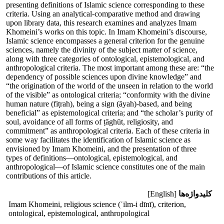
presenting definitions of Islamic science corresponding to these
criteria. Using an analytical-comparative method and drawing
upon library data, this research examines and analyzes Imam
Khomeini’s works on this topic. In Imam Khomeini’s discourse,
Islamic science encompasses a general criterion for the genuine
sciences, namely the divinity of the subject matter of science,
along with three categories of ontological, epistemological, and
anthropological criteria. The most important among these are: “the
dependency of possible sciences upon divine knowledge” and
“the origination of the world of the unseen in relation to the world
of the visible” as ontological criteria; “conformity with the divine
human nature (fiṭrah), being a sign (āyah)-based, and being
beneficial” as epistemological criteria; and “the scholar’s purity of
soul, avoidance of all forms of ṭāghūt, religiosity, and
commitment” as anthropological criteria. Each of these criteria in
some way facilitates the identification of Islamic science as
envisioned by Imam Khomeini, and the presentation of three
types of definitions—ontological, epistemological, and
anthropological—of Islamic science constitutes one of the main
contributions of this article.
کلیدواژه‌ها
[English]
Imam Khomeini, religious science (ʿilm-i dīnī), criterion,
ontological, epistemological, anthropological