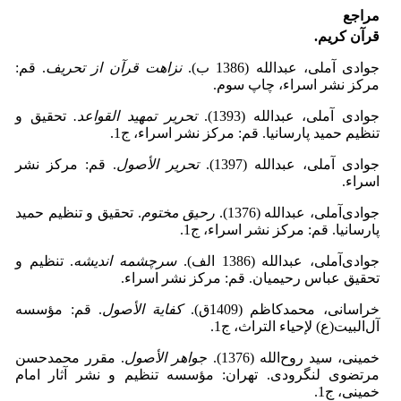
مراجع
قرآن کریم.
جوادی‌ آملی، عبدالله (1386 ب).
نزاهت قرآن از تحریف
. قم:
مرکز نشر اسراء، چاپ سوم.
جوادی آملی، عبدالله (1393).
تحریر تمهید القواعد.
تحقیق و
تنظیم حمید پارسانیا. قم: مرکز نشر اسراء،
ج1.
جوادی ‌آملی، عبدالله (1397).
تحریر الأصول
. قم: مرکز نشر
اسراء.
جوادی‌آملی، عبدالله (1376).
رحیق مختوم
. تحقیق و تنظیم حمید
پارسانیا. قم: مرکز نشر اسراء، ج1.
جوادی‌آملی، عبدالله (1386 الف).
سرچشمه اندیشه
. تنظیم و
تحقیق عباس رحیمیان. قم: مرکز نشر اسراء.
خراسانی، محمدکاظم (1409ق).
کفایة الأصول
. قم: مؤسسه
آل‌البیت(ع) لإحیاء التراث، ج1.
خمینی، سید روح‌الله (1376).
جواهر الأصول
. مقرر محمدحسن
مرتضوی لنگرودی. تهران: مؤسسه تنظیم و نشر آثار امام
‌خمینی، ج1.