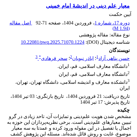
معیار علم ‌دینی در اندیشۀ امام ‌خمینی
آیین حکمت
دوره 17، شماره 1
، فروردین 1404
، صفحه
92-71
اصل مقاله
)
1.94 M
(
نوع مقاله: مقاله پژوهشی
شناسه دیجیتال (DOI):
10.22081/pwq.2025.71070.1224
نویسندگان
3
*
2
1
حسن پناهی آزاد
؛
اباذر نبویان
؛
سحر فرهادی
1
دانشگاه معارف اسلامی، قم، ایران.
2
دانشگاه معارف اسلامی، قم، ایران
3
دانشکده معارف و اندیشه اسلامی، دانشگاه تهران، تهران،
ایران
تاریخ دریافت
:
21 فروردین 1404
،
تاریخ بازنگری
:
03 تیر 1404
،
تاریخ پذیرش
:
17 تیر 1404
چکیده
مشخص شدن هویت علم‌دینی و تمایزات آن، تاحد زیادی در گرو
تبیین معیارهای علم‌دینی است. برخی نظریه‌پردازان این حوزه به
اجمال یا تفصیل در این مقوله ورود کرده‌ و عمدتا به سه معیار
موضوع، غایت و روش قائل شده‌اند. مسئله این پژوهش کشف