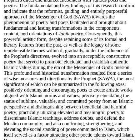
poems. The fundamental and key findings of this research confirm
and indicate that the reformist, guiding, and entirely purposeful
approach of the Messenger of God (SAWA) towards the
phenomenon of poetry and poets facilitated and brought about
fundamental and lasting transformations in the components,
content, and orientations of
Jāhili
poetry. Consequently, this
powerful artistic form, despite retaining some of its formal and
literary features from the past, as well as the legacy of some
reprehensible themes within it, gradually, under the influence of
the Prophet's directives, evolved into an acceptable, constructive
poetry that served to promote, elucidate, and establish authentic
Islamic values during the era of the Messenger of God's mission.
This profound and historical transformation resulted from a series
of wise measures and directions by the Prophet (SAWA), the most
significant of which can be summarized in the following axes:
positively orienting and encouraging poets to create artistic works
aligned with Islamic norms and values; precisely elucidating the
status of sublime, valuable, and committed poetry from an Islamic
perspective and distinguishing between beneficial and harmful
poetry; practically utilizing elevated and meaningful poetry to
disseminate Islamic teachings, address doubts, and defend the
Muslim community; and also confirming, strengthening, and
elevating the social standing of poets committed to Islam, which
itself served as a factor attracting other poetic talents toward Islam.