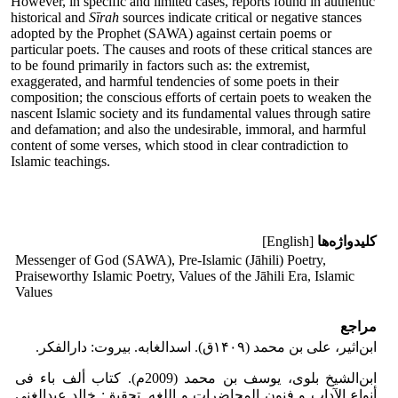
However, in specific and limited cases, reports found in authentic
historical and
Sīrah
sources indicate critical or negative stances
adopted by the Prophet (SAWA) against certain poems or
particular poets. The causes and roots of these critical stances are
to be found primarily in factors such as: the extremist,
exaggerated, and harmful tendencies of some poets in their
composition; the conscious efforts of certain poets to weaken the
nascent Islamic society and its fundamental values through satire
and defamation; and also the undesirable, immoral, and harmful
content of some verses, which stood in clear contradiction to
Islamic teachings.
کلیدواژه‌ها
[English]
Messenger of God (SAWA), Pre-Islamic (Jāhili) Poetry,
Praiseworthy Islamic Poetry, Values of the Jāhili Era, Islamic
Values
مراجع
ابن‌اثیر، علی بن محمد (۱۴۰۹ق). اسدالغابه. بیروت: دارالفکر.
ابن‌الشیخ بلوی، یوسف بن محمد (2009م). کتاب ألف باء فى
أنواع الآداب و فنون المحاضرات و اللغه. تحقیق: خالد عبدالغنی