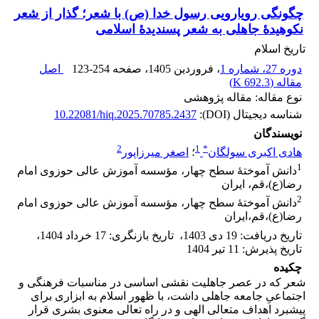
چگونگی رویارویی رسول خدا (ص) با شعر؛ گذار از شعر
نکوهیدۀ جاهلی به شعر پسندیدۀ اسلامی
تاریخ اسلام
دوره 27، شماره 1
، فروردین 1405
، صفحه
123-254
اصل
مقاله (
692.3 K
)
نوع مقاله: مقاله پژوهشی
شناسه دیجیتال (DOI):
10.22081/hiq.2025.70785.2437
نویسندگان
2
1
*
هادی اکبری سولگان
؛
اصغر میرزاپور
1
دانش آموختۀ سطح چهار، مؤسسه آموزش عالی حوزوی امام
رضا(ع)،قم، ایران
2
دانش آموختۀ سطح چهار، مؤسسه آموزش عالی حوزوی امام
رضا(ع)،قم،ایران
تاریخ دریافت
:
19 دی 1403
،
تاریخ بازنگری
:
17 خرداد 1404
،
تاریخ پذیرش
:
11 تیر 1404
چکیده
شعر که در عصر جاهلیت نقشی اساسی در مناسبات فرهنگی و
اجتماعیِ جامعه جاهلی داشت، با ظهور اسلام به ابزاری برای
پیشبرد اهداف متعالی الهی و در راه تعالی معنوی بشری قرار