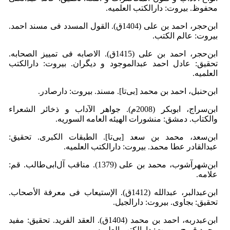
محفوظ. بیروت: دارالکتب العلمیه.
ابن‌حجر، احمد بن على (1404ق). القول المسدد فی مسند احمد.
بیروت: عالم الکتب.
ابن‌حجر، احمد بن علی (1415ق). الاصابه فی تمییز الصحابه.
تحقیق: عادل احمد عبدالموجود و دیگران. بیروت: دارالکتب
العلمیه.
ابن‌حنبل، احمد بن محمد [بی‌تا]. مسند. بیروت: دارصادر.
ابن‌سراج، ابوبکر (2008م). جواهر الآداب و ذخائر الشعراء
والکتاب. دمشق: منشورات الهیئه العامه السوریه.
ابن‌سعد، محمد بن سعد [بی‌تا]. الطبقات الکبرى. تحقیق:
عبدالقادر عطا محمد. بیروت: دارالکتب العلمیه.
ابن‌شهرآشوب، محمد بن علی (1379). مناقب آل‌ابی‌طالب. قم:
علامه.
ابن‌عبدالبر، عبدالله (1412ق). الإستیعاب فی معرفة الأصحاب.
تحقیق: بجاوی. بیروت: دارالجیل.
ابن‌عبدربه، احمد بن محمد (1404ق). العقد الفرید. تحقیق: مفید
محمد قمیح. بیروت: دارالکتب العلمیه.