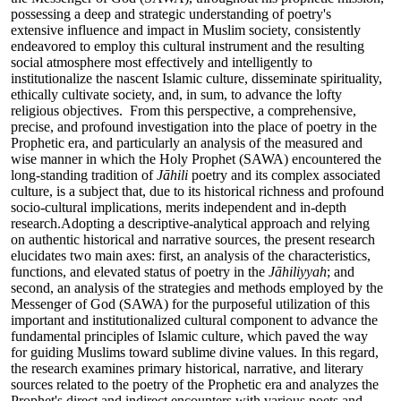
possessing a deep and strategic understanding of poetry's
extensive influence and impact in Muslim society, consistently
endeavored to employ this cultural instrument and the resulting
social atmosphere most effectively and intelligently to
institutionalize the nascent Islamic culture, disseminate spirituality,
ethically cultivate society, and, in sum, to advance the lofty
religious objectives. From this perspective, a comprehensive,
precise, and profound investigation into the place of poetry in the
Prophetic era, and particularly an analysis of the measured and
wise manner in which the Holy Prophet (SAWA) encountered the
long-standing tradition of
Jāhili
poetry and its complex associated
culture, is a subject that, due to its historical richness and profound
socio-cultural implications, merits independent and in-depth
research.Adopting a descriptive-analytical approach and relying
on authentic historical and narrative sources, the present research
elucidates two main axes: first, an analysis of the characteristics,
functions, and elevated status of poetry in the
Jāhiliyyah
; and
second, an analysis of the strategies and methods employed by the
Messenger of God (SAWA) for the purposeful utilization of this
important and institutionalized cultural component to advance the
fundamental principles of Islamic culture, which paved the way
for guiding Muslims toward sublime divine values. In this regard,
the research examines primary historical, narrative, and literary
sources related to the poetry of the Prophetic era and analyzes the
Prophet's direct and indirect encounters with various poets and