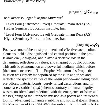
Praiseworthy Islamic Poetry
نویسندگان
[English]
1
2
؛ asghar Mirzapur
hadi akbarisoulegan
1
Level Four (Advanced Level) Graduate, Imam Reza (AS)
Higher Seminary Education Institute, Iran
2
Level Four (Advanced Level) Graduate, Imam Reza (AS)
Higher Seminary Education Institute, Iran
چکیده
[English]
Poetry, as one of the most prominent and effective socio-cultural
elements, held a distinguished and central position in the pre-
Islamic era (
Jāhiliyyah
) and played a decisive role in the
dynamism, reflection of values, and shaping of public opinion.
This artistic phenomenon and powerful medium, which before
[the commencement of] the Prophet Muhammad’s Prophetic
mission was largely monopolized by the elite and tribes and
reflected the specific values of the
Jāhili
period—including tribal
prejudices, material boasts, purely lyrical descriptions, and, in
some cases, satirical (
hijāʾ
) themes contrary to human dignity—
was reconsidered and redefined with the emergence of Islam and
the beginning of the Prophetic mission as a potent and influential
tool for advancing humanity's sublime and spiritual goals. Hence,
the Messenger of God (SAWA), throughout his prophetic mission,