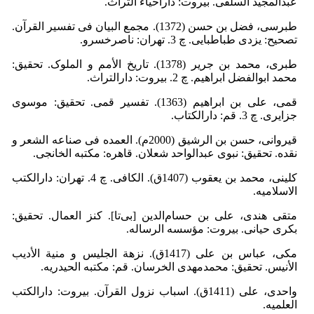
عبدالمجید السلفی. بیروت: داراحیاء التراث.
طبرسی، فضل بن حسن (1372). مجمع البیان فی تفسیر القرآن.
تصحیح: یزدی طباطبایی. چ 3. تهران: ناصرخسرو.
طبری، محمد بن جریر (1378). تاریخ الأمم و الملوک. تحقیق:
محمد ابوالفضل ابراهیم. چ 2. بیروت: دارالتراث.
قمی، علی بن ابراهیم (1363). تفسیر قمی. تحقیق: موسوی
جزایری. چ 3. قم: دارالکتاب.
قیروانی، حسن بن الرشیق (2000م). العمده فى صناعه الشعر و
نقده. تحقیق: نبوی عبدالواحد شعلان. قاهره: مکتبه الخانجی.
کلینی، محمد بن یعقوب (1407ق). الکافی. چ 4. تهران: دارالکتب
الاسلامیه.
متقی هندی، علی بن حسام‌الدین [بی‌تا]. کنز العمال. تحقیق:
بکری حیانی. بیروت: مؤسسه الرساله.
مکی، عباس بن علی (1417ق). نزهة الجلیس و منیة الأدیب
الأنیس. تحقیق: محمدمهدی الخرسان. قم: مکتبه الحیدریه.
واحدی، علی (1411ق). اسباب نزول القرآن. بیروت: دارالکتب
العلمیه.