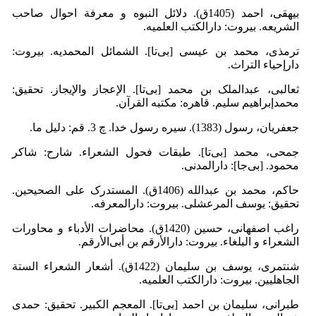
بیهقی، احمد (1405ق). دلائل النبوه و معرفة احوال صاحب
الشریعه. بیروت: دارالکتب العلمیه.
ترمذى، محمد بن عیسی [بی‌تا]. الشمائل المحمدیه. بیروت:
دارإحیاء التراث.
ثعالبی، عبدالملک بن محمد [بی‌تا]. الإعجاز والإیجاز. تحقیق:
محمدإبراهیم سلیم. قاهره: مکتبه القرآن.
جعفریان، رسول (1383). سیره رسول خدا. چ 3. قم: دلیل ما.
جمحی، محمد [بی‌تا]. طبقات فحول الشعراء. شارح: شاکر
محمود. [بی‌جا]: دارالمدنی.
حاکم، محمد بن عبدالله (1406ق). المستدرک على الصحیحین.
تحقیق: یوسف المرعشلی. بیروت: دارالمعرفه.
راغب اصفهانی، حسین (1420ق). محاضرات الأدباء و محاورات
الشعراء و البلغاء. بیروت: دارالأرقم بن أبی‌الأرقم.
شنتمری، یوسف بن سلیمان (1422ق). أشعار الشعراء الستة
الجاهلیین. بیروت: دارالکتب العلمیه.
طبرانی، سلیمان بن احمد [بی‌تا]. المعجم الکبیر. تحقیق: حمدی