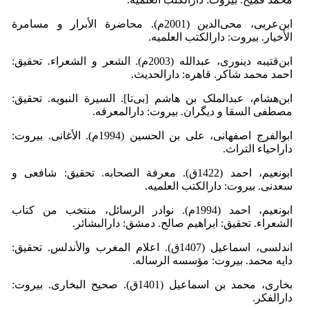
ابن‌عربی، محی‌الدین (2001م). محاضرة الأبرار و مسامرة
الأخیار. بیروت: دارالکتب العلمیه.
ابن‌قتیبه دینوری، عبدالله (2003م). الشعر و الشعراء. تحقیق:
احمد محمد شاکر. قاهره: دارالحدیث.
ابن‌هشام، عبدالملک بن هاشم [بی‌تا]. السیرة النبویه. تحقیق:
مصطفى السقا و دیگران. بیروت: دارالمعرفه.
ابوالفرج اصفهانی، على بن الحسین (1994م). الأغانى. بیروت:
داراحیاء التراث.
ابونعیم، احمد (1422ق). معرفة الصحابه. تحقیق: شافعی و
سعدنی. بیروت: دارالکتب العلمیه.
ابونعیم، احمد (1994م). نوادر الرسائل، منتخب من کتاب
الشعراء. تحقیق: ابراهیم صالح. دمشق: دارالبشائر.
اندلسی، اسماعیل (1407ق). اعلام المغرب والأندلس. تحقیق:
دایه محمد. بیروت: مؤسسه الرساله.
بخاری، محمد بن اسماعیل (1401ق). صحیح البخاری. بیروت:
دارالفکر.