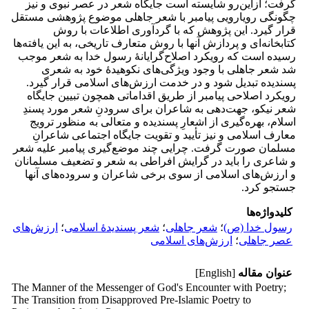
گرفت؛ ازاین‌رو شایسته است جایگاه شعر در عصر نبوی و نیز
چگونگی رویارویی پیامبر با شعر جاهلی موضوع پژوهشی مستقل
قرار گیرد. این پژوهش که با گردآوری اطلاعات با روش
کتابخانه‌ای و پردازش آنها با روش متعارف تاریخی، به این یافته‌ها
رسیده است که رویکرد اصلاح‌گرایانۀ رسول خدا به شعر موجب
شد شعر جاهلی با وجود ویژگی‌های نکوهیدۀ خود به شعری
پسندیده تبدیل شود و در خدمت ارزش‌های اسلامی قرار گیرد.
رویکرد اصلاحی پیامبر از طریق اقداماتی همچون تبیین جایگاه
شعر نیکو، جهت‌دهی به شاعران برای سرودنِ شعر مورد پسندِ
اسلام، بهره‌گیری از اشعارِ پسندیده و متعالی به منظور ترویج
معارف اسلامی و نیز تأیید و تقویت جایگاه اجتماعی شاعرانِ
مسلمان صورت گرفت. چرایی چند موضع‌گیری پیامبر علیه شعر
و شاعری را باید در گرایش افراطی به شعر و تضعیف مسلمانان
و ارزش‌های اسلامی از سوی برخی شاعران و سروده‌های آنها
جستجو کرد.
کلیدواژه‌ها
رسول خدا (ص)
؛
شعر جاهلی
؛
شعر پسندیدۀ اسلامی
؛
ارزش‌های
عصر جاهلی
؛
ارزش‌های اسلامی
عنوان مقاله
[English]
The Manner of the Messenger of God's Encounter with Poetry;
The Transition from Disapproved Pre-Islamic Poetry to