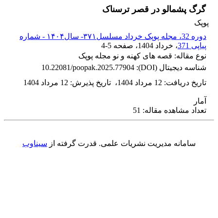
گرگ پشمالو در قصر ترسناک
پوپک
دوره 32، مجله پوپک خرداد مسلسل۳۷۱- سال۱۴۰۴ - شماره
پیاپی 371
، خرداد 1404
، صفحه
4-5
نوع مقاله: قصه های کهنه و نو مجله پوپک
شناسه دیجیتال (DOI):
10.22081/poopak.2025.77904
تاریخ دریافت
:
12 مرداد 1404
،
تاریخ پذیرش
:
12 مرداد 1404
آمار
تعداد مشاهده مقاله: 51
سامانه مدیریت نشریات علمی.
قدرت گرفته از
سیناوب