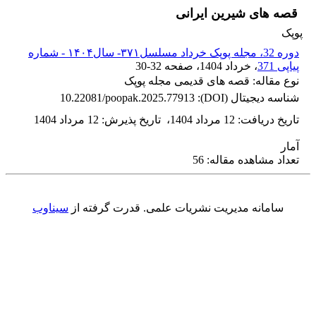
قصه های شیرین ایرانی
پوپک
دوره 32، مجله پوپک خرداد مسلسل۳۷۱- سال۱۴۰۴ - شماره
پیاپی 371
، خرداد 1404
، صفحه
30-32
نوع مقاله: قصه های قدیمی مجله پوپک
شناسه دیجیتال (DOI):
10.22081/poopak.2025.77913
تاریخ دریافت
:
12 مرداد 1404
،
تاریخ پذیرش
:
12 مرداد 1404
آمار
تعداد مشاهده مقاله: 56
سامانه مدیریت نشریات علمی.
قدرت گرفته از
سیناوب