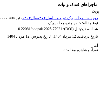
ماجراهای قندک و نبات
پوپک
دوره 32، مجله پوپک تیر - مسلسل۳۷۲-سال۱۴۰۴
، تیر 1404
، صف
نوع مقاله: خنده منده مجله پوپک
شناسه دیجیتال (DOI):
10.22081/poopak.2025.77921
تاریخ دریافت
:
12 مرداد 1404
،
تاریخ پذیرش
:
12 مرداد 1404
آمار
تعداد مشاهده مقاله: 53