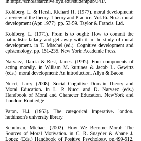
In:https://scholarsarchive.byu.edu/studentpub/341/.
Kohlberg, L. & Hersh, Richard H. (1977). moral development:
a review of the theory. Theory and Practice. Vol.16. No.2. moral
development (Apr. 1977). pp. 53-59. Taylor & Francis. Ltd.
Kohlberg, L. (1971). From is to ought: How to commit the
naturalistic fallacy and get away with it in the study of moral
development. in T. Mischel (ed.). Cognitive development and
epistemology. pp. 151-235. New York: Academic Press.
Narvaez, Darcia & Rest, James. (1995). Four components of
acting morally. in William M. kurtines & Jacob L. Gewirtz
(eds.). moral development: An introduction. Allyn & Bacon.
Nucci, Larry. (2008). Social Cognitive Domain Theory and
Moral Education. In L. P. Nucci and D. Narvaez (eds.)
Handbook of Moral and Character Education. NewYork and
London: Routledge.
Paton, H.J. (1953). The categorical Imperative. london.
huthinson's university library.
Schulman, Michael. (2002). How We Become Moral: The
Sources of Moral Motivation. in C. R. Snayder & Ahane J.
Lopez (Eds.) Handbook of Positive Psychology. pp.499-512.