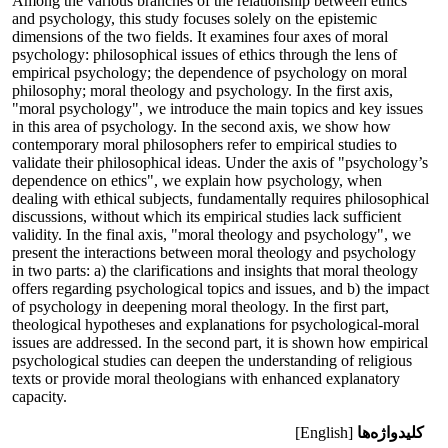
Among the various branches of the relationship between ethics
and psychology, this study focuses solely on the epistemic
dimensions of the two fields. It examines four axes of moral
psychology: philosophical issues of ethics through the lens of
empirical psychology; the dependence of psychology on moral
philosophy; moral theology and psychology. In the first axis,
"moral psychology", we introduce the main topics and key issues
in this area of psychology. In the second axis, we show how
contemporary moral philosophers refer to empirical studies to
validate their philosophical ideas. Under the axis of "psychology’s
dependence on ethics", we explain how psychology, when
dealing with ethical subjects, fundamentally requires philosophical
discussions, without which its empirical studies lack sufficient
validity. In the final axis, "moral theology and psychology", we
present the interactions between moral theology and psychology
in two parts: a) the clarifications and insights that moral theology
offers regarding psychological topics and issues, and b) the impact
of psychology in deepening moral theology. In the first part,
theological hypotheses and explanations for psychological-moral
issues are addressed. In the second part, it is shown how empirical
psychological studies can deepen the understanding of religious
texts or provide moral theologians with enhanced explanatory
capacity.
کلیدواژه‌ها
[English]