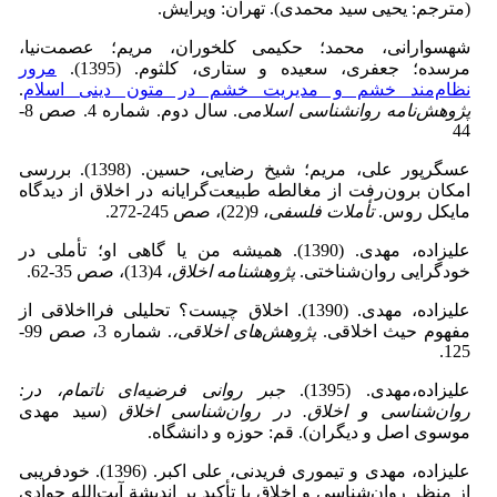
(مترجم: یحیی سید محمدی). تهران: ویرایش.
شهسوارانی، محمد؛ حکیمی کلخوران، مریم؛ عصمت‌نیا،
مرسده؛ جعفری، سعیده و ستاری، کلثوم. (1395).
مرور
نظام‌مند خشم و مدیریت خشم در متون دینی اسلام
.
پژوهش‌نامه روانشناسی اسلامی
. سال دوم. شماره 4. صص 8-
44
عسگرپور علی، مریم؛ شیخ رضایی، حسین. (1398). بررسی
امکان برون‌رفت از مغالطه طبیعت‌گرایانه در اخلاق از دیدگاه
مایکل روس.
تأملات فلسفی
، 9(22)، صص 245-272.
علیزاده، مهدی. (1390). همیشه من یا گاهی او؛ تأملی در
خودگرایی روان‌شناختی.
پژوهشنامه اخلاق
، 4(13)، صص 35-62.
علیزاده، مهدی. (1390). اخلاق چیست؟ تحلیلی فرااخلاقی از
مفهوم حیث اخلاقی.
پژو‌هش‌های اخلاقی،
. شماره 3، صص 99-
125.
علیزاده،مهدی. (1395).
جبر روانی فرضیه‌ای ناتمام، در:
روان‌شناسی و اخلاق. در روان‌شناسی اخلاق
(سید مهدی
موسوی اصل و دیگران). قم: حوزه و دانشگاه.
علیزاده، مهدی و تیموری فریدنی، علی اکبر. (1396). خودفریبی
از منظر روان‌شناسی و اخلاق با تأکید بر اندیشة آیت‌الله جوادی