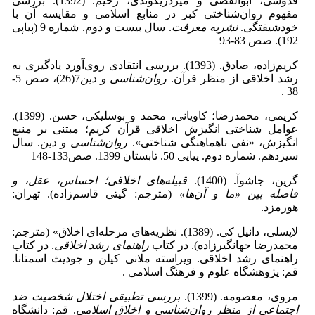
قدوسی، ابوالفضی و میردریکوندی، رحیم. (1392). بررسی
مفهوم روان‌شناختی کبر در منابع اسلامی و مقایسه آن با
خودشیفتگی.
نشریه معرفت
. سال بیست و دوم. شماره 9 (پیاپی
192). صص 83-93
کریم‌زاده، صادق. (1393). بررسی انتقادی روی‌آورد یادگیری به
رشد اخلاقی از منظر قرآن.
روان‌شناسی و دین
7(26)، صص 5-
38 .
کریمی، محمدرضا؛ کاویانی، محمد و بوسلیکی، حسن. (1399).
عوامل شناختی انگیزش اخلاقی قرآن کریم؛ مبتنی بر منبع
انگیزش، «نفی ناهماهنگی شناختی».
روان‌شناسی و دین
. سال
سیزدهم. شماره دوم. پیاپی 50. تابستان 1399. صص133-148
گرین، جاشوآ. (1400).
قبیله‌های اخلاقی؛ احساس، عقل، و
فاصله بین «ما و آن‌ها»
(مترجم: گیتی قاسم‌زاده). تهران:
هورمزد.
لاپسلی، دانیل کی. (1389). نظریه‌های مرحله‌ای اخلاق» (مترجم:
محمدرضا جهانگیرزاده). در کتاب
راهنمای رشد اخلاقی
. در کتاب
راهنمای رشد اخلاقی. ویراسته ملانی کیلن و جودیث اسمتانا.
قم: پژوهشگاه علوم و فرهنگ اسلامی .
مروی، معصومه. (1399).
بررسی تطبیقی اختلال شخصیت ضد
اجتماعی از منظر روان‌شناسی و اخلاق اسلامی
. قم: دانشگاه