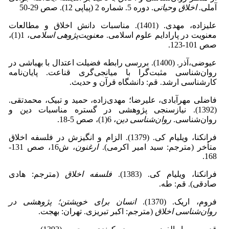
آملی.
اخلاق وحیانی
. دوره 5. شماره 2 (پیاپی 12). صص 29-50
علیزاده، مهدی. (1401). مناسبات دانش اخلاق و مطالعات
معنویت در پارادایم علوم اسلامی.
معنویت‌پژوهی اسلامی
، 1(1)،
صص 101-123.
عیوضی،آذر. (1400). بررسی رابطه فضیلت اعتدال با بهباشی در
روان‌شناسی مثبت‌‌گرا با میانجی‌‌گری قناعت. پایان‌نامه
کارشناسی ارشد. قم: دانشگاه قرآن و حدیث.
فاضلی مهرآبادی، علیرضا؛ مهدی‌زاده، حمید و تبیک، محمدتقی.
(1392). نیازسنجی پژوهشی در گستره مناسبات دین و
روان‌شناسی.
روان‌شناسی دین
، 6(1)، صص 5-18.
فرانکنا، ویلیام کی. (1379). الزام و انگیزش در فلسفه اخلاق
متأخر (مترجم: سید امیر اکرمی).
ارغنون
، ش16، صص 131-
168.
فرانکنا، ویلیام کی. (1383).
فلسفه اخلاق
(مترجم: هادی
صادقی). قم: طه.
فروم، اریک. (1370).
انسان برای خویشتن؛ پژوهشی در
روان‌شناسی اخلاق
(مترجم: اکبر تبریزی. تهران: بهجت.