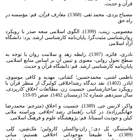
قرآن و حدیث.
مصباح یزدی، محمد تقی. (1368).
معارف قرآن
. قم: مؤسسه در
راه حق
معصومی، زینب. (1399). الگوی اسلامی سعه صدر با رویکرد
روان‌شناسی مثبت‌‌گرا. پایان‌نامه کارشناسی ارشد. یزد: دانشگاه
آزاد اسلامی
نادری، فائزه. (1397). رابطه زهد و سلامت روان با توجه به
سطح تحول روانی- معنوی و تبیین آن بر اساس منابع اسلامی.
پایان‌نامه کارشناسی ارشد. قم: دانشگاه قرآن و حدیث.
ناظمی اشنی، محمدحسین؛ کشانی، مهدیه و کافی موسوی،
اباذر. (1402). نقد دیدگاه رشداخلاقی کولبرگ از منظر قرآن با
رویکرد ساختارشناسی جنسیت زن.
مطالعات اخلاق کاربردی
،
سال سیزدهم. شماره 52 (زمستان 1402). صص 95-119
واکر، لارنس جی. (1389). جنسیت و اخلاق (مترجم: محمدرضا
جهانگیرزاده). در کتاب
راهنمای رشد اخلاقی
.‌ ویراسته ملانی
کیلن و جودیث اسمتانا. قم: پژوهشگاه علوم و فرهنگ اسلامی.
هاستینگز، پُل دی.؛ زان-واکسلر، کارولین؛ مَک‌شِین، کِلی.
(1389). ما طبیعتاً موجوداتی اخلاقی هستیم: مبانی