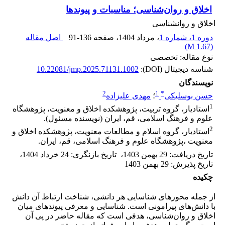
اخلاق و روان‌شناسی؛ مناسبات و پیوندها
اخلاق و روانشناسی
دوره 1، شماره 1
، مرداد 1404
، صفحه
91-136
اصل مقاله
)
1.67 M
(
نوع مقاله: تخصصی
شناسه دیجیتال (DOI):
10.22081/jmp.2025.71131.1002
نویسندگان
2
1
*
حسن بوسلیکی
؛
مهدی علیزاده
1
استادیار، گروه تربیت، پژوهشکده اخلاق و معنویت، پژوهشگاه
علوم و فرهنگ اسلامی، قم، ایران (نویسنده مسئول).‏
2
استادیار، گروه اسلام و مطالعات معنویت، پژوهشکده اخلاق و
معنویت ،پژوهشگاه علوم و فرهنگ اسلامی، قم، ایران.‏
تاریخ دریافت
:
29 بهمن 1403
،
تاریخ بازنگری
:
24 خرداد 1404
،
تاریخ پذیرش
:
29 بهمن 1403
چکیده
از جمله محورهای شناسایی هر دانشی، شناخت ارتباط آن دانش
با دانش‌های پیرامونی است. شناسایی و معرفی پیوندهای میان
اخلاق و روان‌شناسی، هدفی است که مقاله حاضر در پی آن