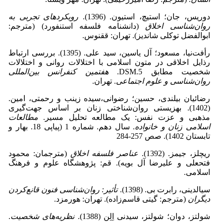
دوریس، جان؛ استیچ، استیون. (1396).
رویکردهای تجربی به
روان‌شناسی اخلاق
(دانشنامه فلسفه استنفورد) (مترجم:
ابوالفضل توکلی شاندیز). تهران: ققنوس.
رأفت‌نیا، مسعود؛ آل یاسین، سید علی. (1395). بررسی ارتباط
رذایل اخلاقی در متون اسلامی با اختلالات روانی و اختلالات
شخصیت مطابق DSM.5.
هفتمین کنفرانس بین‌المللی
روان‌شناسی و علوم اجتماعی
. تهران.
رضائیان بیلندی، حسین؛ رضوانی،‌سیده زینب و رحمتی، امین.
(1402). بهزیستی روان‌شناختی زنان بر اساس جهت‌گیری
مذهبی و عزت نفس: یک مطالعه تحلیل مسیر.
مطالعات
اسلامی زنان و خانواده
. سال دهم. شماره 1 (پیاپی 18. بهار و
تابستان 1402). صص 257-284
ریچلز، جیمز. (1392).
عناصر فلسفه اخلاق
(مترجمان: محمود
فتحعلی و علیرضا آل بویه). قم: پژوهشگاه علوم و فرهنگ
اسلامی.
سیالدینی، رابرت بی. (1398).
تأثیر: روان‌شناسی فنون قانع‌کردن
دیگران
(مترجم: گیتی قاسم‌زاده). تهران: هورمزد.
شولتز، دوان؛ شولتز، سیدنی اِلِن (1388).
نظریه‌های شخصیت
.