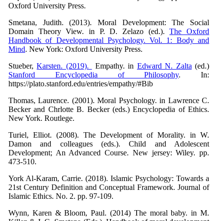
Oxford University Press.
Smetana, Judith. (2013). Moral Development: The Social
Domain Theory View. in P. D. Zelazo (ed.).
The Oxford
Handbook of Developmental Psychology. Vol. 1: Body and
Mind
. New York: Oxford University Press.
Stueber,
Karsten. (2019).
Empathy. in
Edward N. Zalta
(ed.)
Stanford Encyclopedia of Philosophy
. In:
https://plato.stanford.edu/entries/empathy/#Bib
Thomas, Laurence. (2001). Moral Psychology. in Lawrence C.
Becker and Chrlotte B. Becker (eds.) Encyclopedia of Ethics.
New York. Routlege.
Turiel, Elliot. (2008). The Development of Morality. in W.
Damon and colleagues (eds.). Child and Adolescent
Development; An Advanced Course. New jersey: Wiley. pp.
473-510.
York Al-Karam, Carrie. (2018). Islamic Psychology: Towards a
21st Century Definition and Conceptual Framework. Journal of
Islamic Ethics. No. 2. pp. 97-109.
Wynn, Karen & Bloom, Paul. (2014) The moral baby. in M.