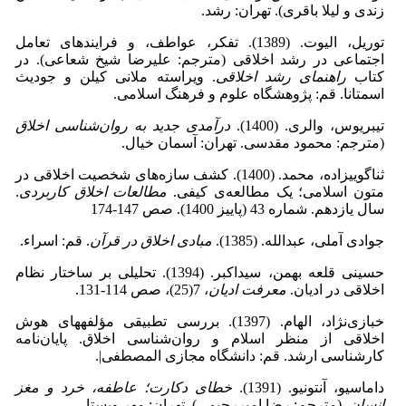
زندی و لیلا باقری). تهران: رشد.
توریل، الیوت. (1389). تفکر، عواطف، و فرایندهای تعامل
اجتماعی در رشد اخلاقی (مترجم: علیرضا شیخ شعاعی). در
کتاب
راهنمای رشد اخلاقی
. ویراسته ملانی کیلن و جودیث
اسمتانا. قم: پژوهشگاه علوم و فرهنگ اسلامی.
تیبریوس، والری. (1400).
درآمدی جدید به روان‌شناسی اخلاق
(مترجم: محمود مقدسی. تهران: آسمان خیال.
ثناگویی‏زاده، محمد. (1400). کشف سازه‌های شخصیت اخلاقی در
متون اسلامی؛ یک مطالعه‌ی کیفی.
مطالعات اخلاق کاربردی
.
سال یازدهم. شماره 43 (پاییز 1400). صص 147-174
جوادی آملی، عبدالله. (1385).
مبادی اخلاق در قرآن
. قم: اسراء.
حسینی قلعه بهمن، سیداکبر. (1394). تحلیلی بر ساختار نظام
اخلاقی در ادیان.
معرفت ادیان
، 7(25)، صص 114-131.
خبازی‌نژاد، الهام. (1397). بررسی تطبیقی مؤلفه‏های هوش
اخلاقی از منظر اسلام و روان‌شناسی اخلاق. پایان‌نامه
کارشناسی ارشد. قم: دانشگاه مجازی المصطفی|.
داماسیو، آنتونیو. (1391).
خطای دکارت؛ عاطفه، خرد و مغز
انسان
. (مترجم: رضا امیررحیمی). تهران: مهر ویستا.