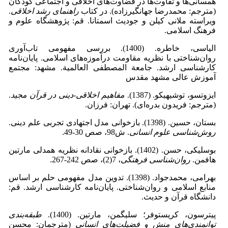
همسانی‌ها و تفاوت‌ها در قضاوت‌های اخلاقی و اجتماعی کودکان
(مترجم: محمدرضا جهانگیرزاده). در کتاب
راهنمای رشد اخلاقی
.
ویراسته ملانی کیلن و جودیث اسمتانا. قم: پژوهشگاه علوم و
فرهنگ اسلامی.
الیاسی، خاطره. (1400). بررسی مفهومی تاب‌‌آوری
روان‌‌شناختی با نظریه مقاومت درآموزه‌‌های اسلامی. پایان‌نامه
کارشناسی ارشد. جامعة المصطفی العالمیة. مشهد: مجتمع
آموزش عالی مشهد مقدس
ایزوتسو، توشیهیکو. (1387).
مفاهیم اخلاقی-دینی در قرآن مجید
.
(مترجم: فریدون بدره‌ای). تهران: فرزان.
بستان، حسین. (1398). بازخوانی مدل اجتهادی تجربی علم دینی.
روش‌شناسی علوم انسانی
. ش‌98، صص 30-49.
بوسلیکی، حسن. (1402). بازخوانی نقادانه نظریه همدلی مارتین
هافمن.
روان‌شناسی فرهنگی
، 7(2)، صص 242-267.
بهرامی، محمدجواد. (1398). تدوین مدل مفهومی حلم بر اساس
منابع اسلامی و روان‌شناختی. پایان‌نامه کارشناسی ارشد. قم:
دانشگاه قرآن و حدیث.
پیترسون، کریستوفر؛ سلیگمن، مارتین. (1400).
طبقه‌بندی
توانمندی‌های منش و فضیلت‌های انسانی
(مترجمان: محسن