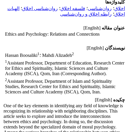
کلیدواژه‌ها
اخلاق
؛
روان‌شناسی
؛
فلسفه اخلاق
؛
روان‌شناسی اخلاق
؛
الهیات
اخلاق
؛
رابطه اخلاق و روان‌شناسی
عنوان مقاله
[English]
Ethics and Psychology: Relations and Connections
نویسندگان
[English]
1
2
؛ Mahdi Alizadeh
Hassan Boosaliki
1
Assistant Professor, Department of Education, Research Center
for Ethics and Spirituality, Islamic ‎Sciences and Culture
Academy (ISCA), Qom, Iran (Corresponding Author).‎
2
Assistant Professor, Department of Islam and Spirituality
Studies, Research Center for Ethics and ‎Spirituality, Islamic
Sciences and Culture Academy (ISCA), Qom, Iran.‎
چکیده
[English]
One of the key elements in identifying any field of knowledge is
recognizing its relationship with neighboring disciplines. This
article seeks to explore and introduce the interconnections
between ethics and psychology. In doing so, the discussion
extends beyond the specialized domain of moral psychology.