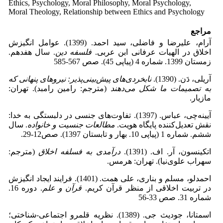
Ethics, Psychology, Moral Philosophy, Moral Psychology,
Moral Theology, Relationship between Ethics and Psychology
مراجع
آرام، علیرضا و فاضلی، سید احمد. (1399). عوامل انگیزش
اخلاق در الهیات عرفانی ابن عربی.
فلسفه دین
. سال هفدهم.
زمستان 1399. شماره 4 (پیاپی 45). صص 567-585
آریلی، دَن. (1390).
نابخردی‌های پیش‌بینی‌پذیر: نیروهای پنهانی که
به تصمیمات ما شکل می‌دهند
(مترجم: رامین رامبد). تهران:
مازیار.
آیینه‌چی، عباس. (1397). تفاوت‌های جنسی در دلبستگی به خدا:
نقش تعدیل‌کننده پایگاه هویت.
مطالعات جنسیت و خانواده
. سال
ششم. شماره 1 (پیاپی 10. بهار و تابستان 1397). صص12-29.
اتکینسون، آر. اف. (1391).
درآمدی به فسلفه اخلاق
(مترجم:
سهراب علوی‌نیا). تهران: هرمس.
احمدلو، مسلم و بناری،‌ علی همت. (1401). فرایند ایجاد انگیزش
در تربیت اخلاقی از منظر قرآن کریم.
قرآن و علم
. دوره 16.
شماره 31. صص 33-56
اسمتانا، جودیث جی. (1389). نظریه قلمرو اجتماعی-شناختی؛