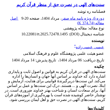
سنت‌های الهی در نصرت حق از منظر قرآن کریم
فصلنامه ره توشه
دوره 6، ویژه نامه ماه صفر
، مرداد 1404
، صفحه
9-20
اصل
مقاله (
374.74 K
)
نوع مقاله: مقاله پژوهشی
شناسه دیجیتال (DOI):
10.22081/rt.2025.72478.1495
نویسنده
*
عیسی عیسی‌زاده
عضو هیئت علمی پژوهشگاه علوم و فرهنگ اسلامی
تاریخ دریافت
:
06 مرداد 1404
،
تاریخ پذیرش
:
14 مرداد 1404
چکیده
سنت‌های الهی در قرآن کریم به قوانین و اصول ثابت و پایداری
اشاره دارد که خداوند بر اساس آنها جهان و انسان‌ها را اداره
می‌کند. این سنت‌ها دربرگیرندۀ قوانینی برای هدایت، آزمایش و
ابتلا، نصرت الهی و ... هستند. درک این سنت‌ها و عمل بر اساس
آنها، برای سعادت انسان و شناخت بهتر خداوند ضروری است. در
نوشتار حاضر کوشیده شده است با بهره‌گیری از آموزه‌های قرآن
کریم، سنت‌های الهی در نصرت حق و اهل ایمان بررسی شود.
کلیدواژه‌ها