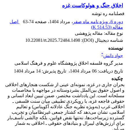
اخلاق جنگ و هولوکاست غزه
فصلنامه ره توشه
دوره 6، ویژه نامه ماه صفر
، مرداد 1404
، صفحه
63-74
اصل
مقاله (
514.53 K
)
نوع مقاله: مقاله پژوهشی
شناسه دیجیتال (DOI):
10.22081/rt.2025.72484.1498
نویسنده
*
جواد دانش
مدیر گروه فلسفه اخلاق پژوهشگاه علوم و فرهنگ اسلامی
تاریخ دریافت
:
06 مرداد 1404
،
تاریخ پذیرش
:
14 مرداد 1404
چکیده
بحران جاری در غزه، نمونه‌ای عینی از شکست هنجارهای اخلاقی
و اصول حقوق بین‌الملل بشردوستانه در مواجهه با مخاصمات
مسلحانه است. این یادداشت مختصر، ضمن تبیین ابعاد انسانی و
حقوقی فاجعه غزه، با رویکردی تطبیقی میان سنت فلسفی ـ
اخلاقی غرب (به‌ویژه نظریه جنگ عادلانه آکویناس) و تعالیم
اسلامی، نشان می‌دهد که کشتار جمعی غیرنظامیان و تخریب
گسترده زیرساخت‌ها، نه‌تنها نقض قوانین، بلکه چالشی تأسف‌بار
برای ارزش‌های لیبرال و بنیادهای حقوقی ـ اخلاقی به شمار
می‌آید.