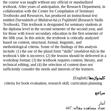
the course was taught without any official or standardized
textbook. After years of anticipation, the Research Department, in
collaboration with the Center for Compilation of Seminary
Textbooks and Resources, has produced an instructional text
entitled
Darsnāmih-yi Mahārat-hā-yi Pajūhishī
(Research Skills
Textbook). This textbook is designated for seminary students at
the diploma level in the second semester of the second year, and
for those with lower secondary education in the first semester of
the fifth year. In this article, the textbook is critically analyzed
based on content, structural, formal, linguistic, and
methodological criteria. Some of the findings of this analysis
include: (1) the use of the plural form “skills” (
mahārat-hā
) in the
textbook’s title is incorrect; (2) the lessons should be delivered in a
workshop format; (3) the textbook requires content, literary, and
technical editing; and (4) the selection of content does not
sufficiently consider the needs and interests of the learners.
کلیدواژه‌ها
[English]
criteria for book evaluation, research skill, curriculum planning
مراجع
آمار
تعداد مشاهده مقاله: 447