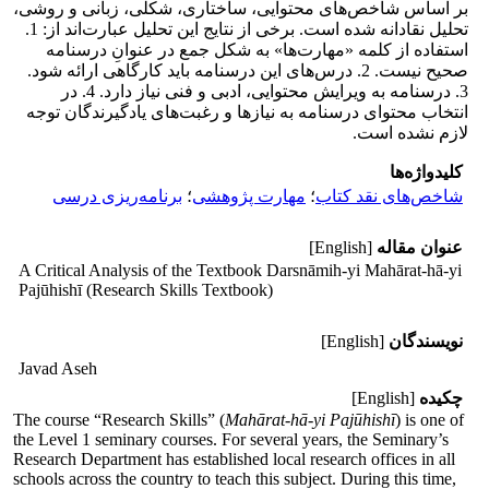
بر اساس شاخص‌های محتوایی، ساختاری، شکلی، زبانی و روشی،
تحلیل نقادانه شده است. برخی از نتایج این تحلیل عبارت‌اند از: 1.
استفاده از کلمه «مهارت‌ها» به شکل جمع در عنوانِ درسنامه
صحیح نیست. 2. درس‌های این درسنامه باید کارگاهی ارائه شود.
3. درسنامه به ویرایش محتوایی، ادبی و فنی نیاز دارد. 4. در
انتخاب محتوای درسنامه به نیازها و رغبت‌های یادگیرندگان توجه
لازم نشده است.
کلیدواژه‌ها
شاخص‌های نقد کتاب
؛
مهارت‌ پژوهشی
؛
برنامه‌ریزی درسی
عنوان مقاله
[English]
A Critical Analysis of the Textbook Darsnāmih-yi Mahārat-hā-yi
Pajūhishī (Research Skills Textbook)
نویسندگان
[English]
Javad Aseh
چکیده
[English]
The course “Research Skills” (
Mahārat-hā-yi Pajūhishī
) is one of
the Level 1 seminary courses. For several years, the Seminary’s
Research Department has established local research offices in all
schools across the country to teach this subject. During this time,