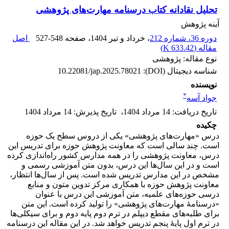
تحلیل نقادانه کتاب درسنامه مهارت‌های پژوهشی
آینه پژوهش
دوره 36، شماره 212
، خرداد و تیر 1404
، صفحه
527-548
اصل
مقاله (
633.42 K
)
نوع مقاله: پژوهشی
شناسه دیجیتال (DOI):
10.22081/jap.2025.78021
نویسنده
*
جواد آسه
تاریخ دریافت
:
14 مرداد 1404
،
تاریخ پذیرش
:
14 مرداد 1404
چکیده
درس «مهارت‌های پژوهشی» یکی از دروس سطح یک حوزه
است. چند سالی است که معاونت پژوهش حوزه برای تدریس این
درس، معاونت پژوهشی را در همه مدارس کشور راه‌اندازی کرده
است و در این سال‌ها این درس، بدون متن آموزشی رسمی و
مشخص در این مدارس تدریس شده است. پس از سال‌ها انتظار،
معاونت پژوهش حوزه با همکاری مرکز تدوین متون و منابع
درسی حوزه‌های علمیه، متن آموزشی این درس با عنوان
«درسنامۀ مهارت‌های پژوهشی» را تولید کرده است. این متن
برای طلبه‌های مقطع دیپلم در ترم دوم پایه دوم و برای سیکلی‌ها
در ترم اول پایۀ پنجم تدریس خواهد شد. در این مقاله این درسنامه