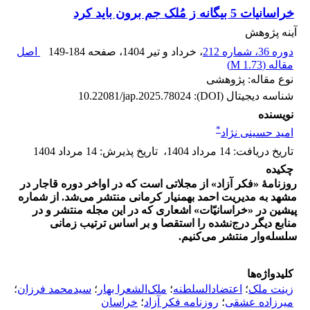
خراسانیات 5 بیگانه ز مُلک جم برون باید کرد
آینه پژوهش
دوره 36، شماره 212
، خرداد و تیر 1404
، صفحه
149-184
اصل
مقاله (
1.73 M
)
نوع مقاله: پژوهشی
شناسه دیجیتال (DOI):
10.22081/jap.2025.78024
نویسنده
*
امید حسینی نژاد
تاریخ دریافت
:
14 مرداد 1404
،
تاریخ پذیرش
:
14 مرداد 1404
چکیده
روزنامۀ «فکر آزاد» از مجلاتی است که در اواخر دوره قاجار در
مشهد به مدیریت احمد بهمنیار کرمانی منتشر می‌شد. از شماره
پیشین در «خراسانیّات» اشعاری که در این مجله منتشر و در
منابع دیگر درج‌نشده را استقصا و بر اساس ترتیب زمانی
سلسله‌وار منتشر می‌کنیم.
کلیدواژه‌ها
زینت ملک
؛
اعتضاد‌السلطنه
؛
ملک‌الشعرا بهار
؛
سید‌محمد فرزان
؛
میرزاده عشقی
؛
روزنامه فکر آزاد
؛
خراسان