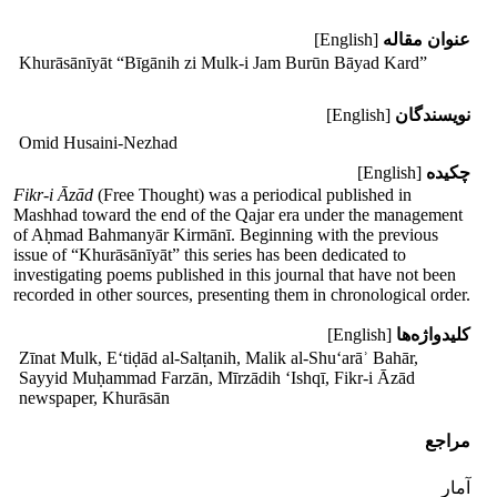
عنوان مقاله
[English]
Khurāsānīyāt “Bīgānih zi Mulk-i Jam Burūn Bāyad Kard”
نویسندگان
[English]
Omid Husaini-Nezhad
چکیده
[English]
Fikr-i Āzād
(Free Thought) was a periodical published in
Mashhad toward the end of the Qajar era under the management
of Aḥmad Bahmanyār Kirmānī. Beginning with the previous
issue of “Khurāsānīyāt” this series has been dedicated to
investigating poems published in this journal that have not been
recorded in other sources, presenting them in chronological order.
کلیدواژه‌ها
[English]
Zīnat Mulk, E‘tiḍād al-Salṭanih, Malik al-Shu‘arāʾ Bahār,
Sayyid Muḥammad Farzān, Mīrzādih ‘Ishqī, Fikr-i Āzād
newspaper, Khurāsān
مراجع
آمار