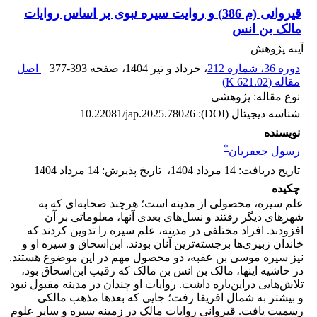
قیروانی (م 386) و روایت سیره نبوی بر اساس روایات
مالک بن انس
آینه پژوهش
دوره 36، شماره 212
، خرداد و تیر 1404
، صفحه
377-393
اصل
مقاله (
621.02 K
)
نوع مقاله: پژوهشی
شناسه دیجیتال (DOI):
10.22081/jap.2025.78026
نویسنده
*
رسول جعفریان
تاریخ دریافت
:
14 مرداد 1404
،
تاریخ پذیرش
:
14 مرداد 1404
چکیده
علم سیره، محصولی از مدینه است؛ هرچند صحابه‌ای که به
شهرهای دیگر رفتند و نسل‌های بعدی آنها، معلوماتی بر آن
افزودند. افراد مختلفی در مدینه، علم سیره را تدوین کردند که
خاندان زبیری‌ها برجسته‌ترین آنان بودند. ابن‌اسحاق و سیره او و
نیز سیره موسی بن عقبه، دو محصول مهم در این موضوع هستند.
در حاشیه اینها، مالک بن انس بن مالک که رقیب ابن‌اسحاق بود،
تلاش‌هایی در‌این‌باره داشت. روایات او چندان در مدینه مقبول نبود
و بیشتر به شمال افریقا رفت؛ جایی که بعدها مذهب مالکی
رسمیت یافت. قیروانی روایات مالک در زمینه سیره و سایر علوم