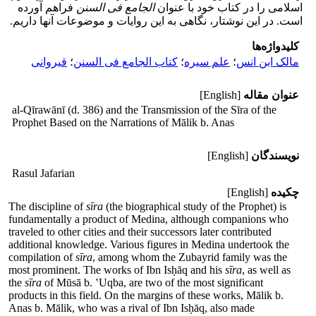
اسلامی را در کتاب خود با عنوان
الجامع فی السنن
فراهم آورده
است. در این نوشتار، نگاهی به این روایات و موضوعات آنها داریم.
کلیدواژه‌ها
مالک ابن انس
؛
علم سیره
؛
کتاب الجامع فی السنن
؛
قیروانی
عنوان مقاله
[English]
al-Qīrawānī (d. 386) and the Transmission of the Sīra of the
Prophet Based on the Narrations of Mālik b. Anas
نویسندگان
[English]
Rasul Jafarian
چکیده
[English]
The discipline of
sīra
(the biographical study of the Prophet) is
fundamentally a product of Medina, although companions who
traveled to other cities and their successors later contributed
additional knowledge. Various figures in Medina undertook the
compilation of
sīra
, among whom the Zubayrid family was the
most prominent. The works of Ibn Isḥāq and his
sīra
, as well as
the
sīra
of Mūsā b. ‛Uqba, are two of the most significant
products in this field. On the margins of these works, Mālik b.
Anas b. Mālik, who was a rival of Ibn Isḥāq, also made