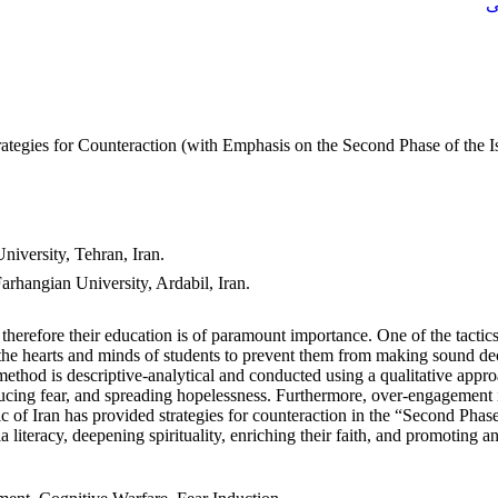
ی
tegies for Counteraction (with Emphasis on the Second Phase of the I
niversity, Tehran, Iran.
rhangian University, Ardabil, Iran.‎
d therefore their education is of paramount importance. One of the tact
e the hearts and minds of students to prevent them from making sound d
 method is descriptive-analytical and conducted using a qualitative appro
ducing fear, and spreading hopelessness. Furthermore, over-engagement in
 of Iran has provided strategies for counteraction in the “Second Phase
 literacy, deepening spirituality, enriching their faith, and promoting a