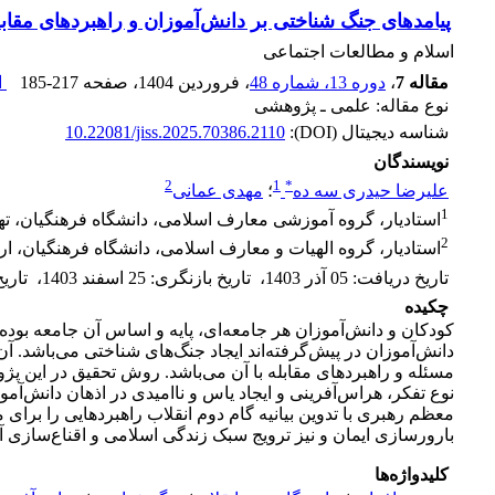
پیامدهای جنگ شناختی بر دانش‌آموزان و راهبردهای مقابله با
اسلام و مطالعات اجتماعی
مقاله 7
،
دوره 13، شماره 48
، فروردین 1404
، صفحه
185-217
ا
نوع مقاله: علمی ـ پژوهشی
شناسه دیجیتال (DOI):
10.22081/jiss.2025.70386.2110
نویسندگان
2
1
*
علیرضا حیدری سه ده
؛
مهدی عمانی
1
استادیار، گروه آموزشی معارف اسلامی، دانشگاه فرهنگیان، تهر
2
استادیار، گروه الهیات و معارف اسلامی، دانشگاه فرهنگیان، ارد
تاریخ دریافت
:
05 آذر 1403
،
تاریخ بازنگری
:
25 اسفند 1403
،
تاری
چکیده
کودکان و دانش‌آموزان هر جامعه‌ای، پایه و اساس آن جامعه بوده و
دانش‌آموزان در پیش‌گرفته‌اند ایجاد جنگ‌های شناختی می‌باشد. آ
مسئله و راهبردهای مقابله با آن می‌باشد. روش تحقیق در این پژ
نوع تفکر، هراس‌آفرینی و ایجاد یاس و ناامیدی در اذهان دانش‌آ
معظم رهبری با تدوین بیانیه گام دوم انقلاب راهبردهایی را برای 
بارورسازی ایمان و نیز ترویج سبک زندگی اسلامی و اقناع‌سازی آن‌ه
کلیدواژه‌ها