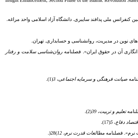
Insight Enhancement, Second Phase of the Islamic Revolution State
ین کنفرانس ملی پدافند سایبری. دانشگاه آزاد اسلامی واحد مراغه.
های نوین در مدیریت، روانشناسی و حسابداری. تهران.
روان‌شناسی سلامت و رفتار
صیانت فرهنگی و سرمایه اجتماعی
،
3
(1).
تعلیم و تربیت
،
39
(2).
قتصاد دفاع
،
5
(17).
مطالعات قدرت نرم،
12
)28(.