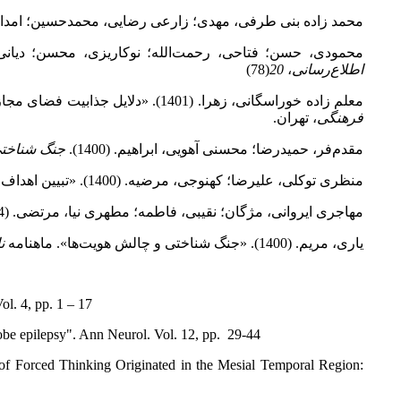
محمد زاده بنی طرفی، مهدی؛ زارعی رضایی، محمدحسین؛ امدادی، احمد. (1401). «تعمیق معنویت در بیانیه گام دو
محمودی، حسن؛ فتاحی، رحمت‌الله؛ نوکاریزی، محسن؛ دیانی، محمدحسین. (1396). «بررسی تأثیر عوامل شناختی اجتماعی بر رفتار اشتراک
اطلاع‌رسانی
،
20
(78)
معلم زاده خوراسگانی، زهرا. (1401). «دلایل جذابیت فضای مجازی برای نوجوانان و جوانان با ارائه راهکارهای مشاوره‌ای». دومین همایش ملی
فرهنگی
، تهران.
مقدم‌فر، حمیدرضا؛ محسنی آهویی، ابراهیم. (1400).
جنگ شناختی:
منظری توکلی، علیرضا؛ کهنوجی، مرضیه. (1400). «تبیین اهداف تربیتی بیانیه گام دوم انقلاب». فصلنامه
مهاجری ایروانی، مژگان؛ نقیبی، فاطمه؛ مطهری نیا، مرتضی. (1394). «سلاحی به نام پارپ، یک مطالعه مروری کلاسیک». فصلنامه
یاری، مریم. (1400). «جنگ شناختی و چالش هویت‌ها». ماهنامه
ن
l. 4, pp. 1 – 17
obe epilepsy". Ann Neurol. Vol. 12, pp. 29-44
of Forced Thinking Originated in the Mesial Temporal Region: