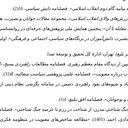
دانش سیاسی
،
16
(2).
رزش‌های والای انقلاب اسلامی»
،
مجموعه مقالات جوانان و بصیرت
، ه
قابله با آن
». پنجمین همایش ملی پژوهش‌های حرفه‌ای در روانشناسی و 
 بصیرت
دانش‌آموزان در بزنگاه‌های سیاسی، اجتماعی و فرهنگی
». اول
بلیغ). تهران: ادارۀ کل تحقیق و توسعۀ صدا.
مطالعات راهبردی بسیج
،
5
سیاست متعالیه
،
8
(31).
افق تبلیغ
،
1
(1).
نیه گام دوم انقلاب». دوفصلنامه