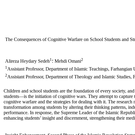
The Consequences of Cognitive Warfare on School Students and Stra
1
2
؛ Mehdi Omani
Alireza Heydary Sedeh
1
Assistant Professor, Department of Islamic Teachings, Farhangian U
2
Assistant Professor, Department of Theology and Islamic Studies, Fa
Children and school students are the foundation of every society, an
students—is the initiation of cognitive wars. They attempt to captur
cognitive warfare and the strategies for dealing with it. The research
transformation among students by altering their thinking patterns, in
performance. In response, the Supreme Leader of the Islamic Republic
enhancing students’ insight and discernment, strengthening their media