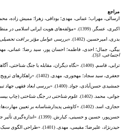
مراجع
ارسالی، مهراب؛ عمانی، مهدی؛ بوداقی، زهرا؛ ممیش زاده، محمد؛ ع
اکبری، عسگر. (1399). «مؤلفه‌های هویت ایرانی اسلامی در منظومه فکری». فصلنامه
بدری، امیرحسین. (1402).
«بررسی عوامل مؤثر بر افت تحصیلی
بیگی، جمال؛ احدی، فاطمه؛ احسان پور، سید رضا؛ عمانی، مهدی. (1402). «جلوه‌های نقض سلامت اجتماعی با جنگ شناختی و جرم انگاری آن در حقوق ایران
اجتماعی
،
3
(3).
ترابی، قاسم. (1400). «نگاه دیگران، مقابله با جنگ شناختی، آگاهی و تاب‌آوری». ماهنامه
جعفری، سید سجاد؛ مهجوری، مهدی. (1402). «راهکارهای ترویج و تعمیق معنویت در میان جوانان با تکیه بر بیانیه گام دوم انقلاب». فصلنامه
جمشیدی حسن‌آبادی، جواد. (1400). «بررسی ابعاد فقهی جهاد تبیین در برابر جنگ شناختی». فصلنامه
جوانی، محمد. (1402).
علوم شناختی در جنگ شناختی
(چاپ بیست 
حجازی، اسد. (1402). «کاوشی پدیدارشناسانه بر تعیین مهارت‌های اساسی سواد رسانه‌ای در کتاب تفکر و سواد رسانه‌ای پایه دهم». فصلنامه
حسن‌پور، حسین و حسینی، کیارش. (1399). «اندازه‌گیری تأثیر جنگ شناختی بر بازار ارز با استفاده از شاخص رفتار توده‌ای». فصلنامه
حیدرنژاد، علیرضا؛ مقیمی، مهدی. (1401). «طراحی الگوی سبک زندگی اسلامی ایرانی در راستای بیانیه گام دوم انقلاب با تأکید بر قدرت نرم». فصلنامه