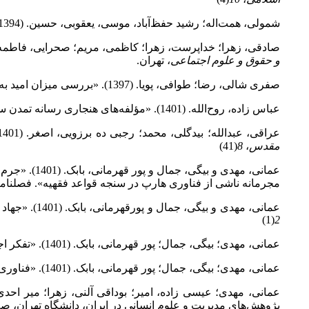
شمولی، همت‌اله؛ رشید حفظ‌آباد، موسی، یعقوبی، حسین. (1394). «بصیرت‌گرایی و بصیرت‌افزایی، راهبردی اساسی در مقابله با جنگ نرم». فصلنامه
صادقی، زهرا؛ خداپرست، زهرا؛ کاظمی، مریم؛ صحرایی، فاطمه. (1402).
و حقوق و علوم اجتماعی
، تهران.
صفری شالی، رضا؛ طوافی، پویا. (1397). «بررسی میزان امید به آینده و عوامل مؤثر بر آن در بین شهروندان تهرانی». فصلنامه
عباس زاده، روح‌الله. (1401). «مؤلفه‌های هنجاری رسانه تمدن ساز بر اساس بیانیه گام دوم انقلاب». فصلنامه
عراقی، عبدالله؛ بیدگلی، محمد؛ رجبی ده برزویی، اصغر. (1401). «واکاوی اهداف جنگ شناختی دشمن و راهکارهای تاب‌آوری مقابله با آن با تأکید بر آموزه‌های قرآن»، فصلنامه
مقدس
،
8
(41)
عمانی، مهدی و بیگی، جمال و پور قهرمانی، بابک. (1401). «جرم‌انگاری فعالیت‌های
مجرمانه ناشی از فناوری هارپ در سنجه قواعد فقهیه». فصلنا
عمانی، مهدی و بیگی، جمال و پورقهرمانی، بابک. (1401). «جهاد تبیین راهبردی پیشگیرانه در قبال تفکر اجباری ناشی از فناوری هارپ». فصلنامه
(1)
2
عمانی، مهدی؛ بیگی، جمال؛ پور قهرمانی، بابک. (1401). «تفکر اجباری ناشی از فناوری هارپ؛ از تحریم فقهی تا لزوم جرم انگاری قانونی». فصلنامه
عمانی، مهدی؛ بیگی، جمال؛ پور قهرمانی، بابک. (1401). «فناوری هارپ در سنجه هویت فرهنگی ملی». فصلنامه
عمانی، مهدی؛ عیسی زاده، امیر؛ بوداقی آلنی، زهرا؛ میر احدی؛ سید 
پژوهش‌های مدیریت و علوم انسانی در ایران، دانشگاه تهران، صص ‌2836-49