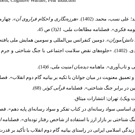
ment, Cognitive Warfare, Fear Induction
لی نسب، محمد. (1402).
«هرزه‌نگاری و احکام فراروی آن»
. چهارم
مطالعات ملی
،
21
(3) ص 45.
دانش‌آموزان»
. دومین کنفرانس بین‌المللی و سومین همایش ملی یافته‌
». فصلنامه
دیده‌بان امنیت ملی
،
6
(14).
قرآنی کوثر
. (68).
‌ویک). تهران: انتشارات میثاق.
ا