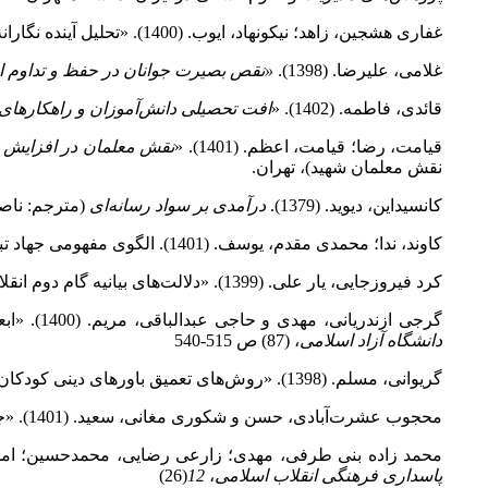
غفاری هشجین، زاهد؛ نیکونهاد، ایوب. (1400). «تحلیل آینده نگارانه بیانیه گام دوم انقلاب اسلامی». فصلنامه
غلامی، علیرضا. (1398).
«نقص بصیرت جوانان در حفظ و تداوم ا
قائدی، فاطمه. (1402). «
افت تحصیلی
دانش‌آموزان و راهکارهای م
قیامت، رضا؛ قیامت، اعظم. (1401). «
نقش معلمان در افزایش
نقش معلمان شهید)، تهران.
کانسیداین، دیوید. (1379).
درآمدی بر سواد رسانه‌ای
(مترجم: ناصر 
کاوند، ندا؛ محمدی مقدم، یوسف. (1401). الگوی مفهومی جهاد تبیین از دیدگاه مقام معظم رهبری. فصلنامه
کرد فیروزجایی، یار علی. (1399). «دلالت‌های بیانیه گام دوم انقلاب درباره معنویت»، فصلنامه علمی پژوهشی
گرجی ازندریانی، مهدی و حاجی عبدالباقی، مریم. (1400). «ابعاد و شیوه‌های نفوذ راهبردی دشمن در سامانه نگرشی نظام دینی از منظر آموزه‌های قرآنی و روایی»، فصلنامه
دانشگاه آزاد اسلامی
، (87) ص 515-540
گریوانی، مسلم. (1398). «روش‌های تعمیق باورهای دینی کودکان و نوجوانان». فصلنامه
محجوب عشرت‌آبادی، حسن و شکوری مغانی، سعید. (1401). «جنگ شناختی مدرن: از شناخت در رزم تا عرصه جنگ شناختی». فصلنامه
محمد زاده بنی طرفی، مهدی؛ زارعی رضایی، محمدحسین؛ امدادی، احمد. (1401). «مطالعه شاخص‌های معنویت در منظومه فکری مقام معظم رهبری با تأکید بر بیا
پاسداری فرهنگی انقلاب اسلامی
،
12
(26)