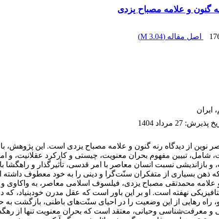
نه گنون و علامه مصباح یزدی
17
اصل مقاله (
3.04 M
)
 ایران
ریخ پذیرش
:
27 مرداد 1404
نوین از دیدگاه رنه گنون و علامه مصباح یزدی است. این پژوهش، با
 شامل، تبیین مفهوم بحران معنویت، چیستی و کارکرد عقلانیت، و امکان
 و بازاندیشی نسبت انسان معاصر با امر قدسی، تأثیرگذار و راهگشا ب
 ذهن بسیاری از متفکران سنّت‌گرا و دینی را به خود معطوف داشته اس
و علامه محمدتقی مصباح یزدی، فیلسوف اسلامی معاصر، به واکاوی و تحل
یزیکی نهفته است. او بر این باور است که عقل مدرن خودبنیاد، که در 
رو، راه رهایی از این وضعیت را در احیای سنّت‌های باطنی، بازگشت ب
نی و معرفت‌شناسی وحیانی، معتقد است که بحران معنویت تنها از رهگ