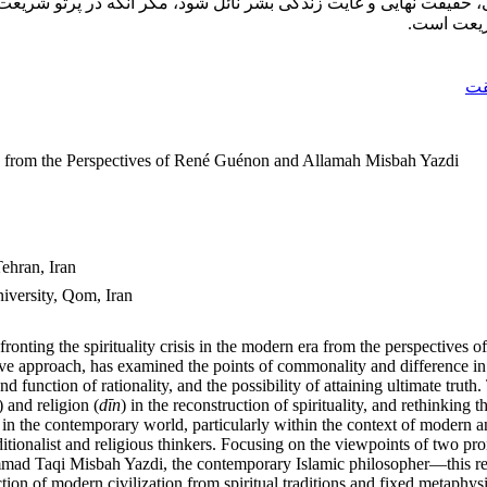
حقیقت نهایی و غایت زندگی بشر نائل شود، مگر آنکه در پرتو شریعت ال
شریعت است.
قت
ra from the Perspectives of René Guénon and Allamah Misbah Yazdi
ehran, Iran
iversity, Qom, Iran
onfronting the spirituality crisis in the modern era from the perspec
ive approach, has examined the points of commonality and difference in 
and function of rationality, and the possibility of attaining ultimate truth
) and religion (
dīn
) in the reconstruction of spirituality, and rethinking
isis in the contemporary world, particularly within the context of modern
ditionalist and religious thinkers. Focusing on the viewpoints of two
mad Taqi Misbah Yazdi, the contemporary Islamic philosopher—this resea
ection of modern civilization from spiritual traditions and fixed metaph