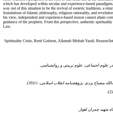
which has developed within secular and experience-based paradigms, n
way out of this situation to be the revival of esoteric traditions, a r
foundations of Islamic philosophy, religious rationality, and revelation
his view, independent and experience-based reason cannot attain comp
guidance of the prophets. From this perspective, authentic spiritualit
Law.
Spirituality Crisis, René Guénon, Allamah Misbah Yazdi, Reason/Inte
ر علوم اجتماعی، علوم تربیتی و روانشناسی.
الله مصباح‌ یزدی
.
پژوهشنامه انقلاب اسلامی،
11(39).
ه شهید چمران اهواز.