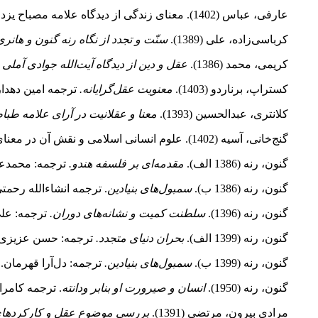
عارفی، عباس (1402). معنای زندگی از دیدگاه علامه مصباح یزدی.
کرباسی‌زاده، علی (1389).
سنّت و تجدد از نگاه رنه گنون و هانری
کریمی، محمد (1386).
عقل و دین از دیدگاه آیت‌الله جوادی آملی 
کستراپ، برناردو (1403).
معنویت عقل
گرایانه.
ترجمه امین دهداری
کلانتری، عبدالحسین (1393).
معنا و عقلانیت در آرای علامه طباطب
گنج‌‌خانی، آسیه (1402). علوم انسانی اسلامی و نقش آن در معنای زندگی از دیدگاه علامه مصباح یزدی.
گنون، رنه (1386 الف).
مقدمه‌ای بر فلسفه هندو.
ترجمه‌: محمدعل
گنون، رنه (1386 ب).
سمبول‌های بنیادین
. ترجمه انشاءالله رحمت
گنون، رنه (1396).
سلطنت کمیت و نشانه‌های دوران.
ترجمه: علی
گنون، رنه (1399 الف).
بحران دنیای متجدد.
ترجمه: حسن عزیزی. 
گنون، رنه (1399 ب).
سمبول‌های بنیادین.
ترجمه: دل‌‌آرا قهرمان.
گنون، رنه (1950).
انسان و صیرورت او بنابر ودانته
. ترجمه کامر
مرادی بیرون، مرتضی (1391).
بررسی موضوع عقل و کارکردهای 