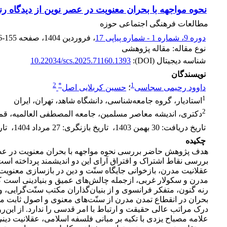
نحوه مواجهه با بحران معنویت در عصر نوین از دیدگاه ر
مطالعات فرهنگی اجتماعی حوزه
دوره 9، شماره 1 - شماره پیاپی 17
، فروردین 1404
، صفحه
6-155
نوع مقاله: مقاله پژوهشی
شناسه دیجیتال (DOI):
10.22034/scs.2025.71160.1393
نویسندگان
2
*
1
داوود رحیمی سجاسی
؛
حسین کربلایی اصل
1
استادیار، گروه جامعه‌شناسی، دانشگاه شاهد، تهران، ایران
2
دکتری، اندیشه معاصر مسلمین، جامعه المصطفی العالمیه، قم،
تاریخ دریافت
:
30 بهمن 1403
،
تاریخ بازنگری
:
27 مرداد 1404
،
تا
چکیده
هدف پژوهش حاضر بررسی نحوه مواجهه با بحران معنویت در عصر 
بررسی نقاط اشتراک و افتراق آرای این دو اندیشمند پرداخته است،
عقلانیت مدرن، بازخوانی جایگاه سنّت و دین در بازسازی معنویت،
مدرن و سکولار غربی، ازجمله چالش‌های عمیق و بنیادینی است که
رنه گنون، متفکر فرانسوی و از بنیان‌گذاران مکتب سنّت‌گرایی، 
بحران در انقطاع تمدن مدرن از سنّت‌های معنوی و اصول ثابت متاف
درک مراتب عالی حقیقت و ارتباط با امر قدسی را ندارد. از این‌
علامه مصباح یزدی با تکیه بر مبانی فلسفه اسلامی، عقلانیت دی