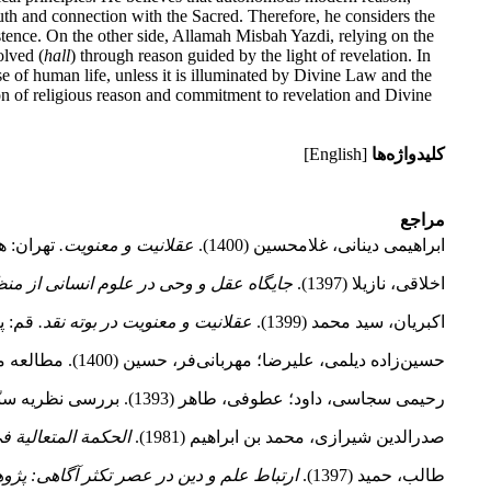
th and connection with the Sacred. Therefore, he considers the
xistence. On the other side, Allamah Misbah Yazdi, relying on the
olved (
hall
) through reason guided by the light of revelation. In
e of human life, unless it is illuminated by Divine Law and the
ation of religious reason and commitment to revelation and Divine
کلیدواژه‌ها
[English]
مراجع
ابراهیمی دینانی، غلامحسین (1400).
عقلانیت و معنویت.
تهران: 
اخلاقی، نازیلا (1397).
جایگاه عقل و وحی در علوم انسانی از منظر
اکبریان، سید محمد (1399).
عقلانیت و معنویت در بوته نقد.
قم: پ
حسین‌زاده دیلمی، علیرضا؛ مهربانی‌فر، حسین (1400).
مطالعه مق
رحیمی سجاسی، داود؛ عطوفی، طاهر (1393). بررسی نظریه سنّت رنه گنون؛ سنّت به‌مثابه دال محوری.
صدرالدین شیرازی، محمد بن ابراهیم (1981).
الحکمة المتعالیة فی
طالب، حمید (1397).
ارتباط علم و دین در عصر تکثر آگاهی: پژو