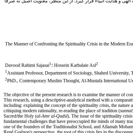
هی و هدایت انبیاء قرار گیرد. از این منظر، معنویت اصیل نه صرفاً
The Manner of Confronting the Spirituality Crisis in the Modern E
1
2
؛ Hossein Karbalaie Asl
Davood Rahimi Sajasai
1
Assistant Professor, Department of Sociology, Shahed University, T
2
PhD., Contemporary Muslim Thought, Al-Mustafa International Un
The objective of the present research is to examine the manner of c
This research, using a descriptive-analytical method with a comparat
including: explaining the concept of the spirituality crisis, the nature 
critiquing modern rationality, re-reading the place of tradition (
sunnat
Sacred/the Holy (
al-Amr al-Qudsī
). The issue of the spirituality cr
fundamental challenges that have preoccupied the minds of many tra
one of the founders of the Traditionalist School, and Allamah Moham
René Guénon's perspective, the root of this crisis lies in the disconn