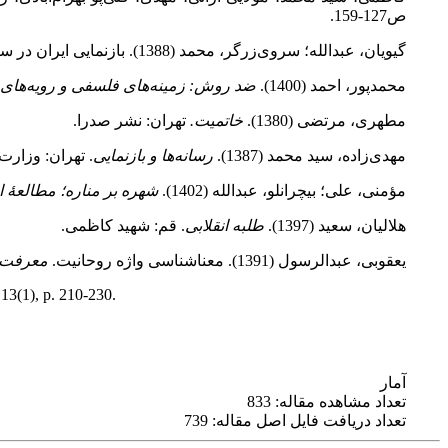
ص127-159.
گیویان، عبدالله؛ سروی‌زرگر، محمد (1388). بازنمایی ایران در سینمای هالیوود.
محمدپور، احمد (1400).
ضد روش: زمینه‌های فلسفی و رویه‌ها
مطهری، مرتضی (1380).
خاتمیت.
تهران: نشر صدرا.
مهدی‌‌زاده، سید محمد (1387).
رسانه‌ها و بازنمایی
. تهران: وزارت
مؤمنی، علی؛ بیچرانلو، عبدالله (1402).
شهره بر مناره؛ مطالعۀ ا
هلالیان، سعید (1397).
طلبه انقلابی
. قم: شهید کاظمی.
یعقوبی، عبدالرسول (1391). معناشناسی واژه روحانیت.
معرفت 
,13(1), p. 210-230.
آمار
تعداد مشاهده مقاله: 833
تعداد دریافت فایل اصل مقاله: 739