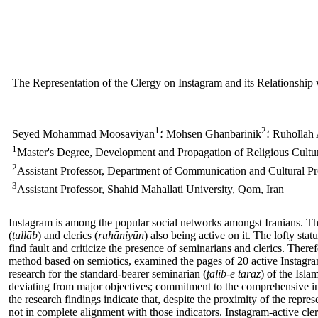
The Representation of the Clergy on Instagram and its Relationship
1
2
Ruhollah 
؛ Mohsen Ghanbarinik
Seyed Mohammad Moosaviyan
1
Master's Degree, Development and Propagation of Religious Cultur
2
Assistant Professor, Department of Communication and Cultural Pr
3
Assistant Professor, Shahid Mahallati University, Qom, Iran
Instagram is among the popular social networks amongst Iranians. The
(
ṭullāb
) and clerics (
ruhāniyūn
) also being active on it. The lofty statu
find fault and criticize the presence of seminarians and clerics. Theref
method based on semiotics, examined the pages of 20 active Instagram 
research for the standard-bearer seminarian (
ṭālib-e tarāz
) of the Isl
deviating from major objectives; commitment to the comprehensive inde
the research findings indicate that, despite the proximity of the repres
not in complete alignment with those indicators. Instagram-active clergy