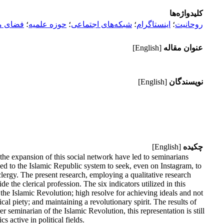
کلیدواژه‌ها
روحانیت
؛
اینستاگرام
؛
شبکه‌های اجتماعی
؛
حوزه علمیه
؛
فضای م
عنوان مقاله
[English]
نویسندگان
[English]
چکیده
[English]
he expansion of this social network have led to seminarians
d to the Islamic Republic system to seek, even on Instagram, to
e clergy. The present research, employing a qualitative research
the clerical profession. The six indicators utilized in this
 the Islamic Revolution; high resolve for achieving ideals and not
l piety; and maintaining a revolutionary spirit. The results of
er seminarian of the Islamic Revolution, this representation is still
 active in political fields.