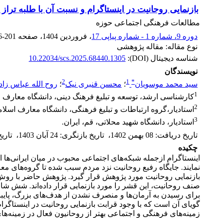
بازنمایی روحانیت در اینستاگرام و نسبت آن با طلبه تراز
مطالعات فرهنگی اجتماعی حوزه
دوره 9، شماره 1 - شماره پیاپی 17
، فروردین 1404
، صفحه
6-201
نوع مقاله: مقاله پژوهشی
شناسه دیجیتال (DOI):
10.22034/scs.2025.68440.1305
نویسندگان
2
1
*
سید محمد موسویان
؛
محسن قنبری نیک
؛
روح الله عباس زاد
1
کارشناسی ارشد، توسعه و تبلیغ فرهنگ دینی، دانشگاه معارف ا
2
استادیار،گروه ارتباطات و تبلیغ فرهنگی، دانشگاه معارف اسلام
3
استادیار، دانشگاه شهید محلاتی، قم، ایران.
تاریخ دریافت
:
08 بهمن 1402
،
تاریخ بازنگری
:
24 آبان 1403
،
تاری
چکیده
اینستاگرام ازجمله شبکه‌‌های اجتماعی محبوب در میان ایرانی‌‌
نمایند. جایگاه رفیع روحانیت نزد مردم سبب شده تا گروه‌‌های مع
صنف روحانیت، این قشر را مورد بازنمایی قرار داده‌‌اند. شش شا
برای رسیدن به آرمان‌ها و منصرف نشدن از هدف‌های بزرگ، پایبند
گویای آن است که با وجود قرابت بازنمایی روحانیت در اینستاگرام
زمینه‌های فرهنگی و اجتماعی بهتر از روحانیون فعال در زمینه‌‌های