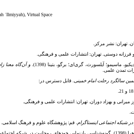
h ʿIlmiyyah), Virtual Space
. تهران: نشر مرکز.
فرزانه دوستی. تهران: انتشارات علمی و فرهنگی.
و، ماسیمو؛ آیلسورث، گری‌‌ای؛ برگو، بتینا (1398).
و آن
گاه معنا زا
ات تمدن علمی.
تمین سالگرد رحلت امام خمینی.
قابل دسترس در: ://farsi.khamenei.ir/speech-content?id=33258
 میرانی و بهزاد دوران. تهران: انتشارات علمی و فرهنگی.
ت.
ر شبکه اجتماعی اینستاگرام
. قم:
پژوهشگاه علوم و فرهنگ اسلامی.
و چالش‌‌ها.