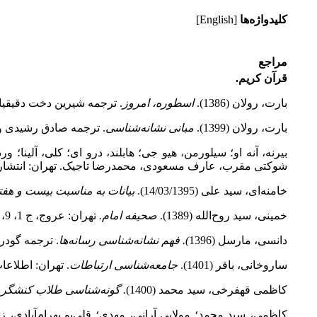
کلیدواژه‌ها
[English]
مراجع
قرآن کریم.
بارت، رولان (1386).
اسطوره، امروز
. ترجمه شیرین دخت دقیقیان
بارت، رولان (1399).
مبانی نشانه‌‌شناسی
. ترجمه صادق رشیدی و 
بیرنه، آنه او؛ سیلورمن، هیو جی؛ هابلند، درو ای؛ کلی، آلینا؛ وردیکی
شوکتی مقرب، عارف مسعودی، محمدرضا تاجیک. تهران: انتشار
خامنه‌ای، سید علی (14/03/1395).
بیانات به مناسبت بیست و هف
خمینی، سید روح‌الله (1389).
صحیفه امام.
تهران: عروج، ج 1، 9، 18 و 21.
دانسی، مارسل (1396
). فهم نشانه‌شناسی رسانه‌ها
. ترجمه گودرز
ساروخانی، باقر (1401).
جامعه‌‌شناسی ارتباطات
. تهران: اطلاعا
کاظمی قهفرخی، سید محمد (1400).
گونه‌شناسی طلاب کنشگر د
کاظمی، سید محمد؛ مولایی آرانی، مهدی؛ قلی‌‌پو بهرام‌‌آبادی، زهرا (1398). گونه‌‌شناسی بازنمایی خودهای روحانیت در شبکه اجتماعی اینستاگرام؛ ظرفیت‌‌ها 