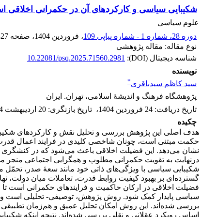
شکیبایی سیاسی و کارکردهای آن در حکمرانی اخلاقی اس
علوم سیاسی
دوره 28، شماره 1 - شماره پیاپی 109
، فروردین 1404
، صفحه
-27
نوع مقاله: مقاله پژوهشی
شناسه دیجیتال (DOI):
10.22081/psq.2025.71560.2981
نویسنده
*
سید کاظم سیدباقری
پژوهشگاه فرهنگ و اندیشۀ اسلامی، تهران. ایران
تاریخ دریافت
:
24 فروردین 1404
،
تاریخ بازنگری
:
20 اردیبهشت 1404
چکیده
هدف اصلی این پژوهش بررسی و تحلیل نقش و کارکردهای شکیبایی
حکمت مبتنی است، چونان شاخصی کلیدی در فرایند اعمال قدرت و
نشان می‌دهد. این فضیلت اخلاقی باعث می‌شود که در کنشگری 
در‌نهایت به تقویت حکمرانی مطلوب و همگرایی اجتماعی منجر 
شکیبایی سیاسی با ویژگی‌های ذاتی خود مانند سعۀ صدر، تحمّل مخ
گسترده‌ای بر بهبود کیفیت روابط قدرت، تعاملات میان دولت، نها
فضیلت اخلاقی در ارکان حاکمیت و فرایندهای حکمرانی است تا ا
سیاسی پایدار کمک شود. روش‌ پژوهش، توصیفی- تحلیلی است و با
بررسی شده‌اند. این روش امکان تحلیل عمیق و هم‌زمان تطبیقی مف
اساس رویکرد عقلانی و نقلی بررسی شده‌اند. نتیجه اینکه شکیبای