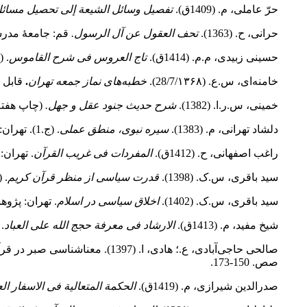
حرّ عاملى، م. (1409ق).
تفصیل وسائل الشیعة إلى تحصیل مسائل
حرانى، ح. (1363).
تحف العقول عن آل الرسول.
قم:‌ جامعۀ مدر
حسینی زبیدی، م.م. (1414ق).
تاج العروس فی شرح القاموس
. (ج.9). بیرو
خامنه‌ای، س.ع. (28/7/۱۳۶۸).
خطبه‌های نماز جمعه‌ تهرا‌ن
.
قابل دسترس 
خمینى، س.ر.ا. (1382).
شرح حدیث جنود عقل و جهل.
(چاپ هفتم)
دلشاد تهرانى، م. (1383).
سیره نبوى، منطق عملى
. (ج.1). تهران: نشر دریا.
راغب اصفهانی، ح. (1412ق).
المفردات فی غریب القرآن
. تهران:
سید باقری، س.ک. (1398).
قدرت سیاسی از منظر قرآن کریم
. 
سید باقری، س.ک. (1402).
اخلاق سیاسی در اسلام
. تهران‌:‌ پژ
شیخ مفید، م. (1413ق).
الارشاد فى معرفة حجج الله على العباد
.
صالحی حاجی‌آبادی، ع.؛ هادی، ا. (1397). معناشناسی صبر در قرآن.
صص. 150-173.
صدرالدین شیرازی، م. (1419ق).
الحکمة المتعالیة فی الاسفار العق