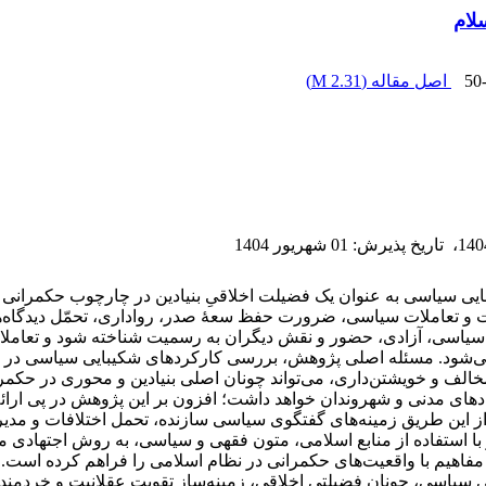
لام
50
اصل مقاله (
2.31 M
)
،
تاریخ پذیرش
:
01 شهریور 1404
 سیاسی به عنوان یک فضیلت اخلاقیِ بنیادین در چارچوب حکمرانی ا
 تعاملات سیاسی، ضرورت حفظ سعۀ صدر، رواداری، تحمّل دیدگاه‌ها و
سیاسی، آزادی، حضور و نقش دیگران به رسمیت شناخته شود و تعاملا
می‌شود. مسئله اصلی پژوهش، بررسی کارکردهای شکیبایی سیاسی در 
الف و خویشتن‌داری، می‌تواند چونان اصلی بنیادین و محوری در حکمرا
دهای مدنی و شهروندان خواهد داشت؛ افزون بر این پژوهش در پی ارائه
ز این طریق زمینه‌های گفتگوی سیاسی سازنده، تحمل اختلافات و مدیر
 استفاده از منابع اسلامی، متون فقهی و سیاسی، به روش اجتهادی م
اهیم با واقعیت‌های حکمرانی در نظام اسلامی را فراهم کرده است. دا
ی سیاسی، چونان فضیلتی اخلاقی، زمینه‌ساز تقویت عقلانیت و خردمندی