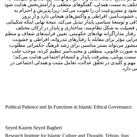
های مختلف به سمت همدلی، گفتگوهای منطقی و آرامش‌بخش هدایت شود
ود و مشروعیت آن را تقویت می‌کند؛ زیرا پذیرش و احترام به
شونت‌آمیز، افراطی و واکنش‌های هیجانی دارد و از بروز
 و توسعۀ سیاسی پایدار تبدیل می‌کند. نتیجۀ نهایی اینکه شکیبایی
فضیلت به شکل نظام‌مند، ساختاری و پایدار در ارکان مختلف
فتار مداراگرانه نهادهای حکومتی، تعیین فرایندهای شفاف و منظم
ایی مؤثر برای مقابله با رفتارهای تندروانه، افراطی و خشونت
 منشور می‌تواند بستر مناسبی برای رشد فرهنگ حکمرانی مطلوب،
 به صورت قانونی، منطقی و محبت‌آمیز تنظیم کرده، موجب جلب
سمت پویایی، پیشرفت پایدار و انسجام اجتماعی هدایت می‌کند؛
 مهم و کلیدی در تحقّق عدالت، تعامل مثبت و همدلی اجتماعی در
ی دارد.
Political Patience and Its Functions in Islamic Ethical Governance
Seyed Kazem Seyed Bagheri
Research Institute for Islamic Culture and Thought, Tehran, Iran