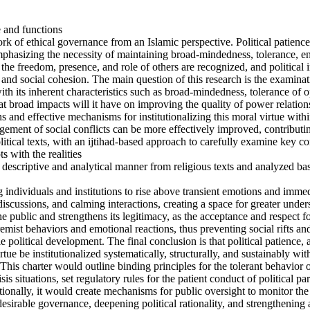
e and functions
ork of ethical governance from an Islamic perspective. Political patien
 emphasizing the necessity of maintaining broad-mindedness, tolerance, e
 the freedom, presence, and role of others are recognized, and political i
and social cohesion. The main question of this research is the examinati
th its inherent characteristics such as broad-mindedness, tolerance of op
t broad impacts will it have on improving the quality of power relations
ons and effective mechanisms for institutionalizing this moral virtue wit
agement of social conflicts can be more effectively improved, contributin
 political texts, with an ijtihad-based approach to carefully examine key
 with the realities
descriptive and analytical manner from religious texts and analyzed bas
ng individuals and institutions to rise above transient emotions and imme
iscussions, and calming interactions, creating a space for greater under
he public and strengthens its legitimacy, as the acceptance and respect f
xtremist behaviors and emotional reactions, thus preventing social rifts a
e political development. The final conclusion is that political patience, 
 virtue be institutionalized systematically, structurally, and sustainably
. This charter would outline binding principles for the tolerant behavior
is situations, set regulatory rules for the patient conduct of political p
tionally, it would create mechanisms for public oversight to monitor the
 desirable governance, deepening political rationality, and strengthening 