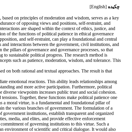
چکیده
[English]
ce, based on principles of moderation and wisdom, serves as a key
ndurance of opposing views and positions, self-restraint, and
nteractions are shaped within the context of ethics, justice, and
on of the functions of political patience in ethical governance
position, and self-restraint, can play a foundational and central
 and interactions between the government, civil institutions, and
hin the pillars of governance and governance processes, so that
g to sustainable political progress. The research method is
 concepts such as patience, moderation, wisdom, and tolerance. This
ed on both rational and textual approaches. The result is that
diate emotional reactions. This ability leads relationships among
standing and more active participation. Furthermore, political
or diverse viewpoints increases public trust and social cohesion.
nd tensions. Together, these functions make political patience one
as a moral virtue, is a fundamental and foundational pillar of
 within the various branches of government. The formulation of a
 of government institutions, establish transparent and organized
arties, media, and elites, and provide effective enforcement
 commitment of governing institutions to this virtue. Such a
an environment of scientific and critical dialogue. It would also