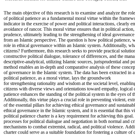
The main objective of this research is to examine and analyze the rol
of political patience as a fundamental moral virtue within the framew
indicator in the exercise of power and political interactions, clearly
avoidance of rancor. This moral virtue ensures that in political action,
prudence, ultimately leading to the strengthening of ideal governance 
from an Islamic perspective. The question is how political patience, wi
role in ethical governance within an Islamic system. Additionally, wha
citizens? Furthermore, this research seeks to provide practical soluti
constructive political dialogue, tolerance of differences, and the man
descriptive-analytical, utilizing Islamic sources, jurisprudential and
method enables an in-depth and comparative analysis of these concepts
of governance in the Islamic system. The data has been extracted in a 
political patience, as a moral virtue, lays the groundwork
for strengthening rationality and wisdom at the societal level, enabli
citizens with diverse views and orientations toward empathy, logical d
patience enhances the standing of the political system in the eyes of t
Additionally, this virtue plays a crucial role in preventing violent, e
of the essential pillars for achieving ethical governance and sustainabl
ethical governance in the Islamic system, and it is essential that this
political patience charter is a key requirement for achieving this goal
processes for political dialogue and negotiation in both normal and cris
mechanisms to combat extremist, radical, and political violence. Addi
charter could serve as a suitable foundation for fostering a culture of