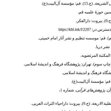
 الشریعة.
(ج.15). قم: مؤسسة آل‌البیت(ع).
سین حوزۀ علمیه قم.
ت: دارالفکر.
در: https://khl.ink/f/2207
. قم:‌ موسسه تنظیم و نشر آثار امام خمینى.
 المکتبة المرتضویه.
(چاپ سوم). تهران‌:‌ پژوهشگاه فرهنگ و اندیشۀ اسلامی.
وهشگاه فرهنگ و اندیشۀ اسلامی.
 قم: مؤسسة آل‌البیت(ع).
پژوهش‌های قرآنی،
شماره 1،
لیة الاربعة.
(ج.9). بیروت: داراحیاء التراث العربی.