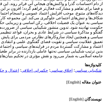
از دام احساسات گذرا و واکنش‌های هیجانیِ آنی فراتر روند. ا
و فضا برای تفاهم و مشارکت فعال‌تر فراهم گردد؛ افزون بر ای
دیدگاه‌های متنوع، موجب افزایش اعتماد عمومی و انسجام اجتما
شکاف‌ها و تنش‌های اجتماعی جلوگیری می‌‌کند. این مجموعه کارکر
سیاسی به عنوان یک فضیلت اخلاقی، رکن اساسی و زیربنایی حکمر
حکومت نهادینه شود. تدوین منشور شکیبایی سیاسی از ضرورت‌های
گفتگو و مذاکرۀ سیاسی در شرایط عادی و بحران، قواعد تنظیمی ب
سیاسی و همچنین ایجاد سازوکارهای نظارتی مردمی برای پایش می
تعمیق عقلانیت سیاسی و تقویت فضای گفتگوی علمی و انتقادی ف
اعتماد و مشارکت گستردۀ مردم در فرایندهای سیاسی و اجتماعی ش
بدین ترتیب شکیبایی سیاسی نه‌تنها عاملی بازدارنده در برابر ط
جامعه اسلامی به شمار می‌رود و نقش مؤثری در تحکیم بنیان‌های 
کلیدواژه‌ها
شکیبایی سیاسی
؛
اخلاق سیاسی
؛
حکمرانی اخلاقی
؛
اعتدال و ح
عنوان مقاله
[English]
نویسندگان
[English]