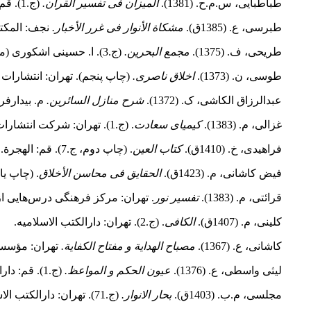
طباطبایی، س.م.ح. (1381).
المیزان فی تفسیر القرآن.
(ج.1). قم: مؤسسۀ مطبوعاتی اسماعیلیان.
طبرسى، ع. (1385ق).
مشکاة الأنوار فی غرر الأخبار.
نجف:‌ المکتب
طریحی، ف. (1375).
مجمع البحرین.
(ج.3). ا. حسینى اشکورى (مصحح). تهران: نشر مرتضوى.
طوسى، ن. (1373).
اخلاق ناصرى.
(چاپ پنجم). تهران: انتشارات
عبدالرزاق الکاشی، ک. (1372).
شرح منازل السائرین.
م. بیدارفر 
غزالى، م. (1383).
کیمیاى سعادت
. (ج.1). تهران:‌ شرکت انتشارات علمى و فرهنگى.
فراهیدی، خ. (1410ق).
کتاب العین
. (چاپ دوم، ج.7). قم: الهجرة.
فیض کاشانی، م. (1423ق).
الحقایق فی محاسن الأخلاق
. (چاپ یا
قرائتی، م. (1383).
تفسیر نور
. تهران: مرکز فرهنگى درس‌هایى از 
کلینی، م. (1407ق).
الکافی
. (ج.2). تهران: دارالکتب الاسلامیه.
کاشانى، ع. (1367).
مصباح الهدایة و مفتاح الکفایة.
تهران:‌ مؤسس
لیثى واسطى، ع. (1376).
عیون الحکم و المواعظ.
(ج.1). قم: دارالحدیث.
مجلسی، م.ب. (1403ق).
بحار الانوار.
(ج.71). تهران: دارالکتب الاسلامیه.