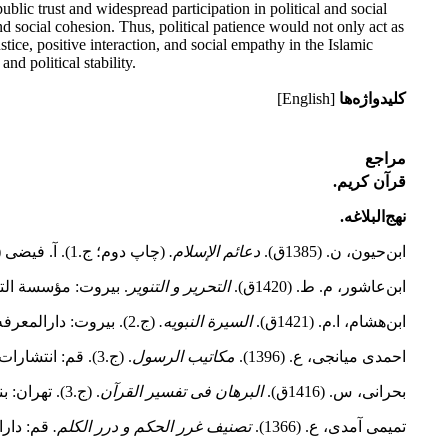
ublic trust and widespread participation in political and social
nd social cohesion. Thus, political patience would not only act as
ustice, positive interaction, and social empathy in the Islamic
nd political stability.
کلیدواژه‌ها
[English]
مراجع
قرآن کریم.
نهج‌‌البلاغه.
ابن‌حیون، ن. (1385ق‏).
دعائم الإسلام‏.
(چاپ دوم؛ ج.1). آ. فیضى (مصحح). قم: مؤسسة آل‌البیت(ع).
ابن‌عاشور، م. ط. (1420ق).
التحریر و التنویر
. بیروت: مؤسسة التا
ابن‌هشام، ا.م. (1421ق).
السیرة النبویه.
(ج.2). بیروت: دارالمعرفه.
احمدی میانجی، ع. (1396).
مکاتیب الرسول
. (ج.3). قم: انتشارات دارالحدیث.
بحرانی، س. (1416ق).
البرهان فی تفسیر القرآن
. (ج.3). تهران: بنیاد بعثت.
تمیمی آمدی، ع. (1366).
تصنیف غرر الحکم و درر الکلم.
قم: دارا