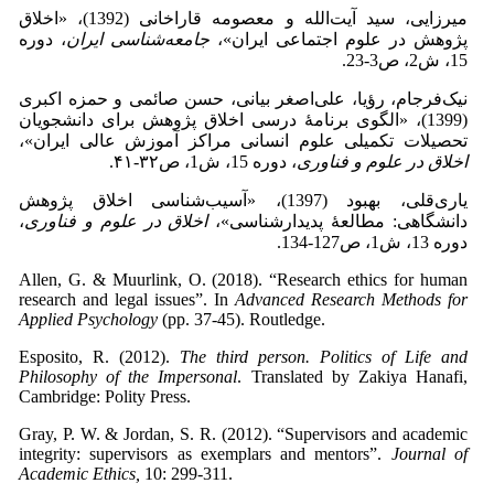
میرزایی، سید آیت‌الله و معصومه قاراخانی (1392)، «اخلاق
پژوهش در علوم اجتماعی ایران»،
جامعه
شناسی ایران
، دوره
15، ش2، ص3-23.‎
نیک‌فرجام، رؤیا، علی‌اصغر بیانی، حسن صائمی و حمزه اکبری
(1399)، «الگوی برنامۀ درسی اخلاق پژوهش برای دانشجویان
تحصیلات تکمیلی علوم انسانی مراکز آموزش عالی ایران»،
اخلاق در علوم و فناوری
، دوره 15، ش1، ص۳۲-۴۱.
یاری‌قلی، بهبود (1397)، «آسیب‌شناسی اخلاق پژوهش
دانشگاهی: مطالعۀ پدیدارشناسی»،
اخلاق در علوم و فناوری
،
دوره 13، ش1، ص127-134.‎
Allen, G. & Muurlink, O. (2018). “Research ethics for human
research and legal issues”. In
Advanced Research Methods for
Applied Psychology
Esposito, R. (2012).
The third person. Politics of Life and
Philosophy of the Impersonal
. Translated by Zakiya Hanafi,
Cambridge: Polity Press.
Gray, P. W. & Jordan, S. R. (2012). “Supervisors and academic
integrity: supervisors as exemplars and mentors”.
Journal of
Academic Ethics,
10: 299-311.