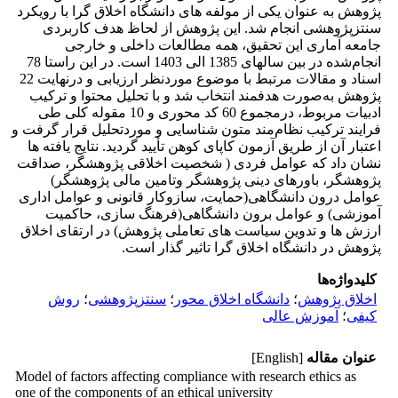
پژوهش به عنوان یکی از مولفه های دانشگاه اخلاق گرا با رویکرد
سنتزپژوهشی انجام شد. این پژوهش از لحاظ هدف کاربردی
جامعه آماری این تحقیق، همه مطالعات داخلی و خارجی
انجام‌شده در بین سالهای 1385 الی 1403 است. در این راستا 78
اسناد و مقالات مرتبط با موضوع موردنظر ارزیابی و درنهایت 22
پژوهش به‌صورت هدفمند انتخاب شد و با تحلیل محتوا و ترکیب
ادبیات مربوط، درمجموع 60 کد محوری و 10 مقوله کلی طی
فرایند ترکیب نظام‌مند متون شناسایی و مورد‌تحلیل قرار گرفت و
اعتبار آن از طریق آزمون کاپای کوهن تأیید گردید. نتایج یافته ها
نشان داد که عوامل فردی ( شخصیت اخلاقی پژوهشگر، صداقت
پژوهشگر، باورهای دینی پژوهشگر وتامین مالی پژوهشگر)
عوامل درون دانشگاهی(حمایت، سازوکار قانونی و عوامل اداری
آموزشی) و عوامل برون دانشگاهی(فرهنگ سازی، حاکمیت
ارزش ها و تدوین سیاست های تعاملی پژوهش) در ارتقای اخلاق
پژوهش در دانشگاه اخلاق گرا تاثیر گذار است.
کلیدواژه‌ها
اخلاق پژوهش
؛
دانشگاه اخلاق محور
؛
سنتزپژوهشی
؛
روش
کیفی
؛
آموزش عالی
عنوان مقاله
[English]
Model of factors affecting compliance with research ethics as
one of the components of an ethical university