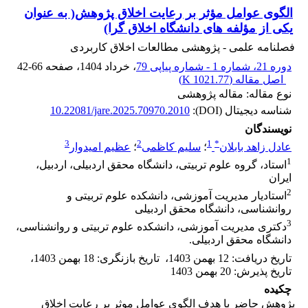
الگوی عوامل مؤثر بر رعایت اخلاق پژوهش( به عنوان
یکی از مؤلفه های دانشگاه اخلاق گرا)
فصلنامه علمی - پژوهشی مطالعات اخلاق کاربردی
دوره 21، شماره 1 - شماره پیاپی 79
، خرداد 1404
، صفحه
42-66
اصل مقاله (
1021.77 K
)
نوع مقاله: مقاله پژوهشی
شناسه دیجیتال (DOI):
10.22081/jare.2025.70970.2010
نویسندگان
3
2
1
*
عادل زاهد بابلان
؛
سلیم کاظمی
؛
عظیم امیدوار
1
استاد، گروه علوم تربیتی، دانشگاه محقق اردبیلی، اردبیل،
ایران
2
استادیار مدیریت آموزشی، دانشکده علوم تربیتی و
روانشناسی، دانشگاه محقق اردبیلی
3
دکتری مدیریت آموزشی، دانشکده علوم تربیتی و روانشناسی،
دانشگاه محقق اردبیلی.
تاریخ دریافت
:
12 بهمن 1403
،
تاریخ بازنگری
:
18 بهمن 1403
،
تاریخ پذیرش
:
20 بهمن 1403
چکیده
پژوهش حاضر با هدف الگوی عوامل موثر بر رعایت اخلاق