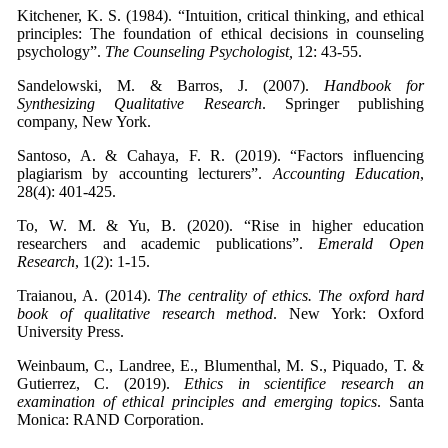
Kitchener, K. S. (1984). “Intuition, critical thinking, and ethical
principles: The foundation of ethical decisions in counseling
psychology”.
The Counseling Psychologist,
12: 43-55.
Sandelowski, M. & Barros, J. (2007).
Handbook for
Synthesizing Qualitative Research
. Springer publishing
company, New York.
Santoso, A. & Cahaya, F. R. (2019). “Factors influencing
plagiarism by accounting lecturers”.
Accounting Education
,
28(4): 401-425.
To, W. M. & Yu, B. (2020). “Rise in higher education
researchers and academic publications”.
Emerald Open
Research
, 1(2): 1-15.
Traianou, A. (2014).
The centrality of ethics. The oxford hard
book of qualitative research method
. New York: Oxford
University Press.
Weinbaum, C., Landree, E., Blumenthal, M. S., Piquado, T. &
Gutierrez, C. (2019).
Ethics in scientifice research an
examination of ethical principles and emerging topics
. Santa
Monica: RAND Corporation.