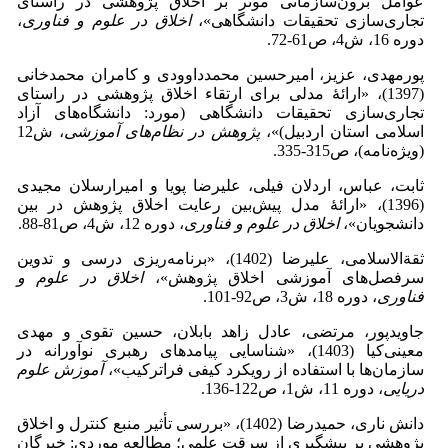
عوامل برون‌سازمانی موثر بر اخلاق پژوهشی در راستای
تجاری‌سازی تحقیقات دانشگاهی»،
اخلاق در علوم و فناوری
،
دوره 16، ش4، ص61-72.
پورمهدی‌، عزیز، امیرحسین محمدداوودی و کامران محمدخانی
(1397)، «ارائۀ مدلی برای ارتقاء اخلاق پژوهشی در راستای
تجاری‌سازی تحقیقات دانشگاهی (مورد: دانشگاه‌های آزاد
اسلامی استان اردبیل)»،
پژوهش در نظام‌های آموزشی
، ش12
(ویژه‌نامه)، ص315-335.
ثابت، عباس، اردلان فیلی، علیرضا پویا و امیرارسلان مجیدی
(1396)، «ارائۀ مدل پیش‌بین رعایت اخلاق پژوهش در بین
دانشجویان»،
اخلاق در علوم و فناوری
، دوره 12، ش4، ص81-88.
ثقةالاسلامی، علیرضا (1402)، «برنامه‌ریزی درسی و تدوین
سرفصل‌های آموزشی اخلاق پژوهش»،
اخلاق در علوم و
فناوری
، دوره 18، ش3، ص92-101.
جاویدپور، مرتضی، عادل زاهد بابلان، حسین تقوی و مهدی
معینی‌کیا (1403)، «شناسایی پیامدهای رهبری نوآورانه در
سازمان‌ها با استفاده از رویکرد کیفی فراترکیب»،
آموزش علوم
دریایی
، دوره 11، ش1، ص122-136.
دانش ناری، حمیدرضا (1402)، «بررسی تأثیر منبع کنترل و اخلاق
پژوهشی بر پیشگیری از سرقت علمی؛ مطالعه موردی: خبرگان