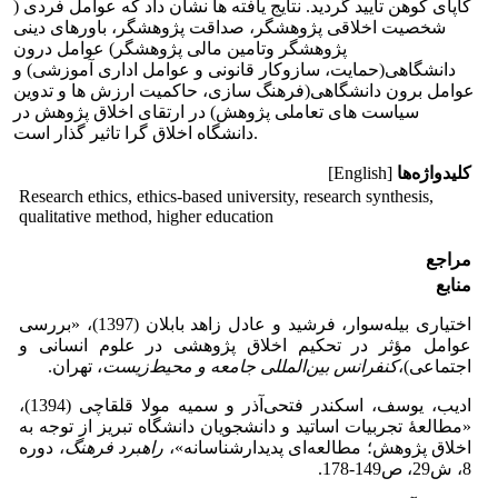
کاپای کوهن تأیید گردید. نتایج یافته ها نشان داد که عوامل فردی (
شخصیت اخلاقی پژوهشگر، صداقت پژوهشگر، باورهای دینی
پژوهشگر وتامین مالی پژوهشگر) عوامل درون
دانشگاهی(حمایت، سازوکار قانونی و عوامل اداری آموزشی) و
عوامل برون دانشگاهی(فرهنگ سازی، حاکمیت ارزش ها و تدوین
سیاست های تعاملی پژوهش) در ارتقای اخلاق پژوهش در
دانشگاه اخلاق گرا تاثیر گذار است.
کلیدواژه‌ها
[English]
Research ethics, ethics-based university, research synthesis,
qualitative method, higher education
مراجع
منابع
اختیاری بیله‌سوار، فرشید و عادل زاهد بابلان (1397)، «بررسی
عوامل مؤثر در تحکیم اخلاق پژوهشی در علوم انسانی و
اجتماعی)،
کنفرانس بین
المللی جامعه و محیط
زیست
، تهران.
ادیب، یوسف، اسکندر فتحی‌آذر و سمیه مولا قلقاچی (1394)،
«مطالعۀ تجربیات اساتید و دانشجویان دانشگاه تبریز از توجه به
اخلاق پژوهش؛ مطالعه‌ای پدیدارشناسانه»،
راهبرد فرهنگ
، دوره
8، ش29، ص149-178.‎