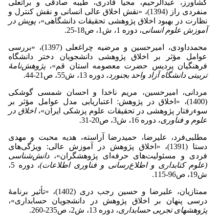
کشاورز، عبدالرحیم، محیا قادری، طیبه صادقی و براتعلی
منفردی راز (1394)، «نقش اخلاق عالی انسانی و نقش کنترل و
نظارت در بهبود اخلاق پژوهشی تحقیقات دانشگاهی»،
پویش در
آموزش علوم انسانی
، دوره 1، ش1، ص18-25.
محمدداودی، امیرحسین و مرضیه چراغعلی (1397)، «بررسی
عوامل مؤثر بر اخلاق پژوهشی دانشجویان دختر دانشگاه
فرهنگیان پردیس حضرت معصومه استان قم»،
پژوهش
نامۀ
تربیتی دانشگاه آزاد واحد بجنورد
، دوره 13، ش55، ص21-44.‎
مردانی، امیرحسین، مریم ناخدا و احسان شمسی گوشکی
(1400)، «اخلاق در پژوهش: اعتباریابی مدل عوامل مؤثر بر
سوءرفتار پژوهشی در تحقیقات علوم پزشکی ایران»،
اخلاق در
علوم و فناوری
، دوره 16، ش3، ص20-31.‎
مطلبی‌فرد، علیرضا، حمیدرضا آراسته، هدیه محبت و مهدی
دستا (1391)، «اخلاق پژوهش در آموزش عالی: ویژگی‌های
فردی و مسئولیت‌های حرفه‌ای پژوهشگران»،
دانش
شناسی
(علوم کتابداری و اطلاع
رسانی و فناوری اطلاعات)
، دوره 5،
ش19، ص96-115.
ممتازیان، علیرضا و حسین رجب ‌دری (1402)، «تأثیر برنامۀ
درسی پنهان بر اخلاق پژوهش در دانشجویان حسابداری»،
پژوهش­های تجربی حسابداری
، دوره 13، ش2، ص235-260.