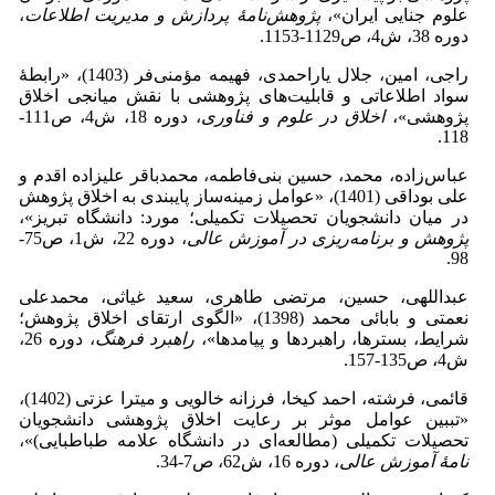
علوم جنایی ایران»،
پژوهش
نامۀ پردازش و مدیریت اطلاعات
،
دوره 38، ش4، ص1129-1153.
راجی، امین، جلال یاراحمدی، فهیمه مؤمنی‌فر (1403)، «رابطۀ
سواد اطلاعاتی و قابلیت‌های پژوهشی با نقش میانجی اخلاق
پژوهشی»،
اخلاق در علوم و فناوری
، دوره 18، ش4، ص111-
118.‎
عباس‌زاده، محمد، حسین بنی‌فاطمه، محمدباقر علیزاده اقدم و
علی بوداقی (1401)، «عوامل زمینه‌ساز پایبندی به اخلاق پژوهش
در میان دانشجویان تحصیلات تکمیلی؛ مورد: دانشگاه تبریز»،
پژوهش و برنامه
ریزی در آموزش عالی
، دوره 22، ش1، ص75-
98.
عبداللهی، حسین، مرتضی طاهری، سعید غیاثی، محمدعلی
نعمتی و بابائی محمد (1398)، «الگوی ارتقای اخلاق پژوهش؛
شرایط، بسترها، راهبردها و پیامدها»،
راهبرد فرهنگ
، دوره 26،
ش4، ص135-157.
قائمی، فرشته، احمد کیخا، فرزانه خالویی و میترا عزتی (1402)،
«تببین عوامل موثر بر رعایت اخلاق پژوهشی دانشجویان
تحصیلات تکمیلی (مطالعه‌ای در دانشگاه علامه طباطبایی)»،
نامۀ آموزش عالی
، دوره 16، ش62، ص7-34.‎