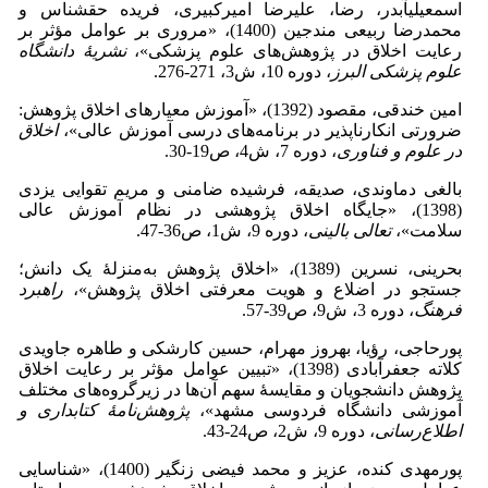
اسمعیلی­آبدر، رضا، علیرضا امیرکبیری، فریده حق­شناس و
محمدرضا ربیعی مندجین (1400)، «مروری بر عوامل مؤثر بر
رعایت اخلاق در پژوهش‌های علوم پزشکی»،
نشریۀ دانشگاه
علوم پزشکی البرز
، دوره 10، ش3، 271-276.
امین خندقی، مقصود (1392)، «آموزش معیارهای اخلاق پژوهش:
ضرورتی انکارناپذیر در برنامه‌های درسی آموزش عالی»،
اخلاق
در علوم و فناوری
، دوره 7، ش4، ص19-30.‎
بالغی دماوندی، صدیقه، فرشیده ضامنی و مریم تقوایی یزدی
(1398)، «جایگاه اخلاق پژوهشی در نظام آموزش عالی
سلامت»،
تعالی بالینی
، دوره 9، ش1، ص36-47.
بحرینی، نسرین (1389)، «اخلاق پژوهش به‌منزلۀ یک دانش؛
جستجو در اضلاع و هویت معرفتی اخلاق پژوهش»،
راهبرد
فرهنگ
، دوره 3، ش9، ص39-57.‎
پورحاجی، رؤیا، بهروز مهرام، حسین کارشکی و طاهره جاویدی
کلاته جعفرآبادی (1398)، «تبیین عوامل مؤثر بر رعایت اخلاق
پژوهش دانشجویان و مقایسۀ سهم آن‌ها در زیرگروه‌های مختلف
آموزشی دانشگاه فردوسی مشهد»،
پژوهش
نامۀ کتابداری و
اطلاع
رسانی
، دوره 9، ش2، ص24-43.‎
پورمهدی کنده، عزیز و محمد فیضی زنگیر (1400)، «شناسایی