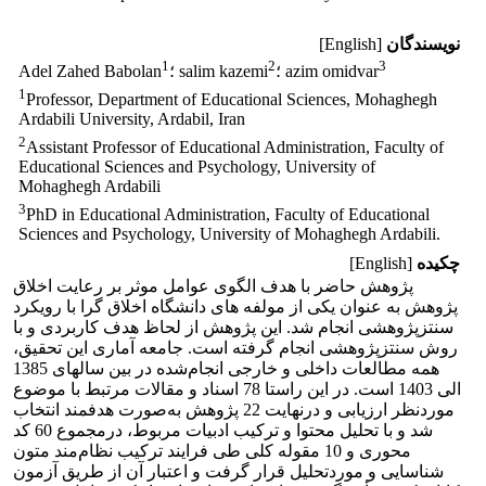
نویسندگان
[English]
1
2
3
؛ azim omidvar
؛ salim kazemi
Adel Zahed Babolan
1
Professor, Department of Educational Sciences, Mohaghegh
Ardabili University, Ardabil, Iran
2
Assistant Professor of Educational Administration, Faculty of
Educational Sciences and Psychology, University of
Mohaghegh Ardabili
3
PhD in Educational Administration, Faculty of Educational
Sciences and Psychology, University of Mohaghegh Ardabili.
چکیده
[English]
پژوهش حاضر با هدف الگوی عوامل موثر بر رعایت اخلاق
پژوهش به عنوان یکی از مولفه های دانشگاه اخلاق گرا با رویکرد
سنتزپژوهشی انجام شد. این پژوهش از لحاظ هدف کاربردی و با
روش سنتزپژوهشی انجام‌ گرفته است. جامعه آماری این تحقیق،
همه مطالعات داخلی و خارجی انجام‌شده در بین سالهای 1385
الی 1403 است. در این راستا 78 اسناد و مقالات مرتبط با موضوع
موردنظر ارزیابی و درنهایت 22 پژوهش به‌صورت هدفمند انتخاب
شد و با تحلیل محتوا و ترکیب ادبیات مربوط، درمجموع 60 کد
محوری و 10 مقوله کلی طی فرایند ترکیب نظام‌مند متون
شناسایی و مورد‌تحلیل قرار گرفت و اعتبار آن از طریق آزمون