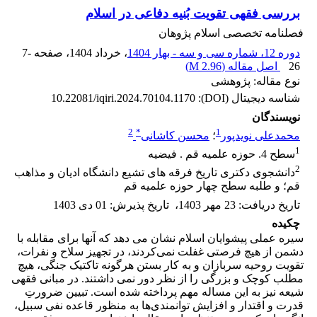
بررسی فقهی تقویت بُنیه دفاعی در اسلام
فصلنامه تخصصی اسلام پژوهان
دوره 12، شماره سی و سه - بهار 1404
، خرداد 1404
، صفحه
7-
26
اصل مقاله (
2.96 M
)
نوع مقاله: پژوهشی
شناسه دیجیتال (DOI):
10.22081/iqiri.2024.70104.1170
نویسندگان
2
*
1
محمدعلی نویدپور
؛
محسن کاشانی
1
سطح 4. حوزه علمیه قم . فیضیه
2
دانشجوی دکتری تاریخ فرقه های تشیع دانشگاه ادیان و مذاهب
قم؛ و طلبه سطح چهار حوزه علمیه قم
تاریخ دریافت
:
23 مهر 1403
،
تاریخ پذیرش
:
01 دی 1403
چکیده
سیره عملى پیشوایان اسلام‏ نشان مى دهد که آنها براى مقابله با
دشمن از هیچ فرصتى غفلت نمی‌کردند، در تجهیز سلاح‏ و نفرات،
تقویت روحیه سربازان و به کار بستن هرگونه تاکتیک جنگى، هیچ
مطلب کوچک و بزرگى را از نظر دور نمى داشتند. در مبانی فقهی
شیعه نیز به این مساله مهم پرداخته شده است. تبیین ضرورتِ
قدرت و اقتدار و افزایش توانمندی‌ها به منظور قاعده نفی سبیل،