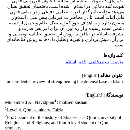
انگیزه‌ای که موجب تنظیم این مقاله با عنوان « بررسی فقهی
تقویت بُنیه دفاعی در اسلام » شده است. یافته‌های تحقیق نشان
می‌دهد مؤلفه تأثیر‌گذار قدرت نظامی دفاعی و در مبانی فقهی
قابل اثبات است. تا در مخاطرات غیرقابل پیش بینی ، اسلام را
مصون بدارد و به اهداف خود که استقلال نظام وتحمیل اراده به
دشمن است رسیده و از ره آورد آن برای افزایش قدرت و
پیشرفت اسلام در بیافزاید. روش این تحقیق تحلیلی- توصیفی و
ابزارآن، فیش برداری و تجزیه وتحلیل داده‌ها به روش کتابخانه‌ای
است.
کلیدواژه‌ها
تقویت
؛
بنیه دفاعی
؛
فقه
؛
اسلام
عنوان مقاله
[English]
Jurisprudential review of strengthening the defense base in Islam
نویسندگان
[English]
1
2
؛ mohsen kashani
Muhammad Ali Navidpour
1
Level 4. Qom seminary. Faizia
2
Ph.D. student of the history of Shia sects at Qom University of
Religions and Religions; and fourth level student of Qom
seminary