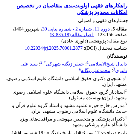
راهکارهای فقهی اولویت‌بندی متقاضیان در تخصیص
امکانات محدود پزشکی
جستارهای فقهی و اصولی
مقاله 5
،
دوره 11، شماره 2 - شماره پیاپی 39
، شهریور 1404
،
صفحه
123-156
اصل مقاله (
835.18 K
)
نوع مقاله: پژوهشی (داوری عادی)
شناسه دیجیتال (DOI):
10.22034/jrj.2025.70001.2877
نویسندگان
2
*
1
دانیال شیخ‌الاسلامی
؛
جعفر زنگنه شهرکی
؛
سید علی
4
3
دلبری
؛
محمدعلی یگانه
1
دانشجوی دکتری حقوق اسلامی دانشگاه علوم اسلامی رضوی.
مشهد، ایران.
2
استادیار گروه حقوق اسلامی دانشگاه علوم اسلامی رضوی.
مشهد، ایران(نویسنده مسئول)
3
مدرس خارج حوزه علمیه مشهد و استاد گروه علوم قرآن و
حدیث دانشگاه علوم اسلامی رضوی. مشهد، ایران.
4
دکترای پزشکی و متخصص بیهوشی و مراقبت‌های ویژه
دانشگاه علوم پزشکی مشهد
تاریخ دریافت
:
17 مهر 1403
،
تاریخ بازنگری
:
18 شهریور 1404
،