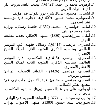
ازهری، محمد بن احمد. (1421ق). تهذیب اللغه. بیروت: دار
احیاء التراث العربی.
آشتیانی، محمود. (بی‌تا). شرح درر الفوائد. قم: مؤلف.
اصفهانی، محمد حسین. (1409ق). الاجاره. قم: مؤسسۀ
نشر اسلامی.
امامی خوانساری، محمد. (1352). حاشیۀ رسائل. تهران:
شیخ محمد قوانینی.
آملی، میرزا‌هاشم. (1380). منتهی الافکار. نجف: مطبعه
النجف.
انصاری، مرتضی. (1414ق). رسائل فقهیه. قم: المؤتمر
العالمی بمناسبه الذکری المئویه الثانیه لمیلاد الشیخ
الانصاری.
انصاری، مرتضی. (1415ق). المکاسب. قم: المؤتمر
العالمی بمناسبه الذکری المئویه الثانیه لمیلاد الشیخ
الاعظم الانصاری.
انصاری، مرتضی. (1426ق). الفوائد الاصولیه. تهران:
شمس تبریزی.
انصاری، مرتضی. (1428ق). فرائد الاصول. چاپ نهم، قم:
مجمع الفکر الاسلامی.
ایروانی، علی بن عبدالحسین. (بی‌تا). حاشیه المکاسب.
بی‌جا: بی‌نا.
بجنوردی، سید حسن. (1377). القواعد الفقهیه. قم: الهادی.
بجنوردی، سید حسن. (1380). منتهی الاصول. تهران: