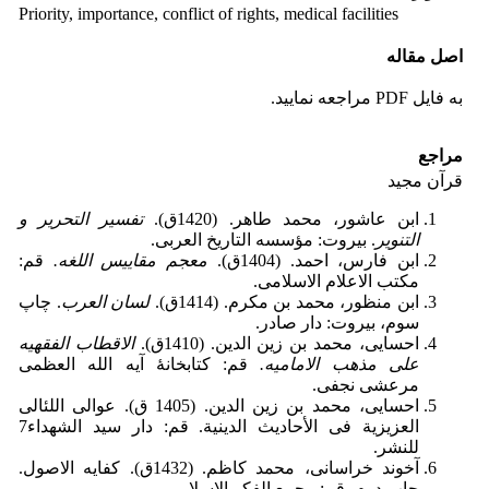
Priority, importance, conflict of rights, medical facilities
اصل مقاله
به فایل PDF مراجعه نمایید.
مراجع
قرآن مجید
ابن عاشور، محمد طاهر. (1420ق).
تفسیر التحریر و
التنویر
. بیروت: مؤسسه التاریخ العربی.
ابن فارس، احمد. (1404ق).
معجم مقاییس اللغه
.
قم:
مکتب الاعلام الاسلامی.
ابن منظور، محمد بن مکرم. (1414ق).
لسان العرب
. چاپ
سوم، بیروت: دار صادر.
احسایی، محمد بن زین الدین. (1410ق).
الاقطاب
الفقهیه
علی مذهب الامامیه
.
قم: کتابخانۀ آیه الله العظمی
مرعشی نجفی.
احسایی، محمد بن زین الدین. (1405 ق). عوالی اللئالی
العزیزیة فی الأحادیث الدینیة. قم: دار سید الشهداء7
للنشر.
آخوند خراسانی، محمد کاظم. (1432ق). کفایه الاصول.
چاپ دوم، قم: مجمع الفکر الاسلامی.