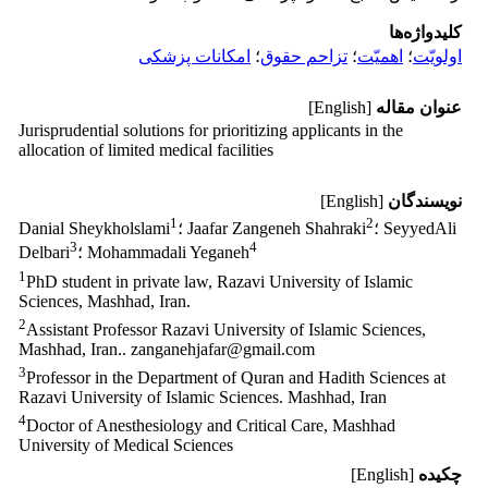
کلیدواژه‌ها
اولویّت
؛
اهمیّت
؛
تزاحم حقوق
؛
امکانات پزشکی
عنوان مقاله
[English]
Jurisprudential solutions for prioritizing applicants in the
allocation of limited medical facilities
نویسندگان
[English]
1
2
؛ SeyyedAli
؛ Jaafar Zangeneh Shahraki
Danial Sheykholslami
3
4
؛ Mohammadali Yeganeh
Delbari
1
PhD student in private law, Razavi University of Islamic
Sciences, Mashhad, Iran.
2
Assistant Professor Razavi University of Islamic Sciences,
Mashhad, Iran.. zanganehjafar@gmail.com
3
Professor in the Department of Quran and Hadith Sciences at
Razavi University of Islamic Sciences. Mashhad, Iran
4
Doctor of Anesthesiology and Critical Care, Mashhad
University of Medical Sciences
چکیده
[English]