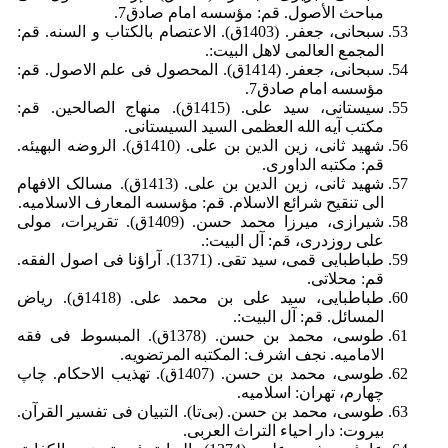
مباحث الأصول. قم: مؤسسه امام صادق7.
سبحانی، جعفر. (1403ق). الاعتصام بالکتاب و السنه. قم:
المجمع العالمی لاهل البیت:.
سبحانی، جعفر. (1414ق). المحصول فی علم الاصول. قم:
مؤسسه امام صادق7.
سیستانی، سید علی. (1415ق). منهاج الصالحین. قم:
مکتب آیه الله العظمی السید السیستانی.
شهید ثانی، زین الدین بن علی. (1410ق). الروضه البهیئه.
قم: مکتبه الداوری.
شهید ثانی، زین الدین بن علی. (1413ق). مسالک الافهام
الی تنقیح شرائع الاسلام. قم: مؤسسه المعارف الاسلامیه.
شیرازى، میرزا محمد حسن. (1409ق). تقریرات، مولی
علی روزدری، قم: آل البیت:.
طباطبایی قمی، سید تقی. (1371). آراؤنا فی اصول الفقه.
قم: محلاتی.
طباطبایی، سید علی بن محمد علی. (1418ق). ریاض
المسائل. قم: آل البیت:.
طوسی، محمد بن حسن. (1378ق). المبسوط فی فقه
الامامیه. نجف اشرف: المکتبه المرتضویه.
طوسی، محمد بن حسن. (1407ق). تهذیب الاحکام. چاپ
چهارم، تهران: اسلامیه.
طوسی، محمد بن حسن. (بی‌تا). التبیان فی تفسیر القرآن.
بیروت: دار احیاء التراث العربی.