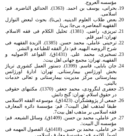
مؤسسه العروج.
بحرانی، یوسف بن احمد. (1363). الحدائق الناضره. قم:
اسلامی.
بعض طلاب العلوم الدینیه. (بی‌تا). بحوث لبعض النوازل
الفقهیه المعاصره. بی‌جا: بی‌نا.
تبریزی، راضی. (1381). تحلیل الکلام فی فقه الاسلام.
تهران: امیر قلم.
ترحینی عاملی، محمد حسن. (1385). الزبدة الفقهیه فی
شرح الروضه البهیه. قم: دار الفقه للطباعه و النشر.
تسخیری، محمد علی. (1431ق). القواعد الاصولیه و
الفقهیه. تهران: مجمع جهانی اهل بیت:.
جان بابایی، قاسم. (1399). دستور العمل کشوری تریاژ
بخش اورژانس بیمارستانی. تهران: ادارۀ اورژانس
بیمارستانی مرکز مدیریت بیمارستانی و تعالی خدمات
بالینی.
جعفری لنگرودی، محمد جعفر. (1370). مکتبهای حقوقی
در حقوق اسلام. تهران: گنج دانش.
جمعی از پژوهشگران. (1423ق). موسوعه الفقه الاسلامی
طبقا لمذهب اهل البیت7. قم: مؤسسۀ دائره المعارف
فقه اسلامی بر مذهب اهل بیت7.
حر عاملی، محمد بن حسن. (1409ق). وسائل الشیعه. قم:
مؤسسه آل البیت:.
حر عاملی، محمد بن حسن. (1418ق). الفصول المهمه فی
اصول الائمه. قم: مؤسسۀ معارف اسلامی.