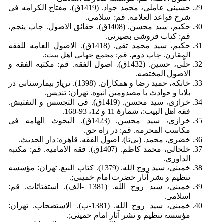
حسینی عاملی، محمد جواد. (1419ق). مفتاح الکرامه فی
شرح قواعد العلامه. قم: اسلامی.
حکیم، سید محسن. (1408ق). حقائق الاصول. چاپ پنجم،
قم: کتاب فروشی بصیرتی.
حکیم، سید محمد تقی. (1418ق). الاصول العامه للفقه
المقارن. چاپ دوم، قم: مجمع جهانی اهل بیت:.
حلّی، حسین. (1432ق). اصول الفقه. قم: مکتبه الفقه و
الاصول المختصه.
خانکه، حمید رضا و همکاران. (1398). تریاژ بیمارستانی در
بلایا و حوادث با مصدومین انبوه. تهران: تندیس.
خرازی، سید محسن. (1419ق). فی التجسس و التفتیش.
فقه اهل البیت:، شمارۀ 11 و 12، 93-168.
خرازی، سید محسن. (1423ق). البحوث الهامه فی
مکاسب المحرمه. قم: در راه حق.
خضری، محمد. (بی‌تا). اصول الفقه. قاهره: دار الحدیث.
خلخالی، محمد کاظم. (1407ق). فقه الامامیه. قم: مکتبه
الداوری.
خمینی، سید روح الله. (1379). کتاب البیع. تهران: مؤسسه
تنظیم و نشر آثار حضرت امام خمینی;.
خمینی، سید روح الله. (1381 -الف). استفتائات. قم:
اسلامی.
خمینی، سید روح الله. (1381-ب). الاستصحاب. تهران:
مؤسسه تنظیم و نشر آثار امام خمینی;.