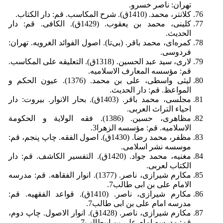
تهران: ناصر خسرو.
کلانتر، محمد. (1410ق). شرح المکاسب. قم: دار الکتاب.
کلینی، محمد بن یعقوب. (1429ق). الکافی. قم: دار
الحدیث.
کمره‌ای، محمد باقر. (بی‌تا). اصول الفوائد الغرویه. تهران:
فردوسی.
لاری، سید عبد الحسین. (1318ق). التعلیقه علی المکاسب.
قم: مؤسسه المعارف الاسلامیه.
لیثى واسطى، على بن محمد. (1376). عیون الحکم و
المواعظ. قم: دار الحدیث.
مجلسی، محمد باقر. (1403ق). بحار الانوار. بیروت: دار
احیاء التراث العربی.
مظاهری، حسین. (1386). فقه الولایة و الحکومة
الاسلامیه. قم: مؤسسه الزهرا3.
مظفر، محمد رضا. (1430ق). اصول الفقه. چاپ پنجم، قم:
موسسه نشر اسلامی.
مغنیه، محمد جواد. (1420ق). التفسیر الکاشف. قم: دار
الکتاب لعربی.
مکارم شیرازی، ناصر. (1377). انوار الفقاهه. قم: مدرسه
الامام علی بن ابی طالب7.
مکارم شیرازی، ناصر. (1410ق). قواعد الفقهیه. قم:
مدرسه امام علی بن ابی طالب7.
مکارم شیرازی، ناصر. (1428ق). انوار الاصول. چاپ دوم،
قم: مدرسه امام علی بن ابیطالب7.