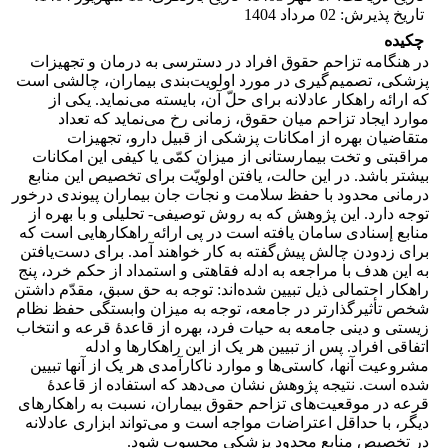
تاریخ پذیرش
:
02 مرداد 1404
چکیده
در هنگامه تزاحم حقوق افراد در دسترسی به درمان و تجهیزات
پزشکی، تصمیم‌گیری در مورد اولویت‌بندی بیماران، چالشی است
که ارائه راهکار عادلانه برای حلّ آن، بایسته می‌نماید. یکی از
موارد ایجاد تزاحم میان حقوق، زمانی رخ می‌نماید که تعداد
متقاضیان بهره از امکانات پزشکی از قبیل دارو، تجهیزات
مراقبتی و تخت بیمارستانی از میزان کمّی یا کیفی این امکانات
بیشتر باشد. در این حالت، یافتن اولویّت برای تخصیص این منابع
درمانی محدود با حفظ سلامت و نجات جان بیماران پیوندی درخور
توجه دارد. این پژوهش که به روش توصیفی- تحلیلی و با بهره از
منابع إسنادی سامان یافته است در پی ارائه راهکارهایی است که
برای زدودن چالش پیش‌گفته به کار خواهند آمد. برای دست‌یافتن
به این هدف با مراجعه به ادله فقاهتی و استمداد از حکم خرد، پنج
راهکار احتمالی ذیل تبیین شده‌اند: توجه به حق سبق، مقدّم داشتن
شخص تأثیرگذارتر در جامعه، توجه به میزان وابستگی حفظ نظام
زیستی و دینی جامعه به حیات فرد، بهره از قاعدۀ قرعه و انتخاب
اتفاقی افراد. پس از تبیین هر یک از این راهکارها و ادله
مشروعیت آنها، کاستی‌ها و موارد ناکارآمدی هر یک از آنها تبیین
شده است. نتیجه پژوهش نشان می‌دهد که استفاده از قاعدۀ
قرعه در موقعیت‌های تزاحم حقوق بیماران، نسبت به راهکارهای
دیگر، با حداقل اعتراضات مواجه است و می‌تواند ابزاری عادلانه
در تخصیص منابع محدود پزشکی محسوب شود.