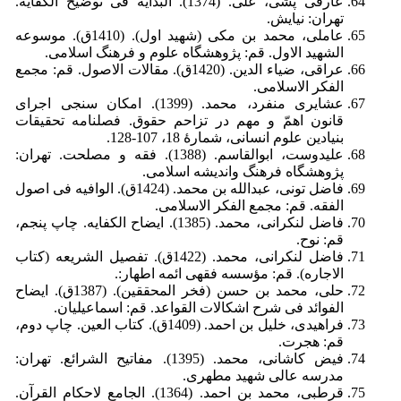
عارفی پشى، على. (1374). البدایة فی توضیح الکفایة.
تهران: نیایش.
عاملی، محمد بن مکی (شهید اول). (1410ق). موسوعه
الشهید الاول. قم: پژوهشگاه علوم و فرهنگ اسلامی.
عراقی، ضیاء الدین. (1420ق). مقالات الاصول. قم: مجمع
الفکر الاسلامی.
عشایری منفرد، محمد. (1399). امکان سنجی اجرای
قانون اهمّ و مهم در تزاحم حقوق. فصلنامه تحقیقات
بنیادین علوم انسانی، شمارۀ 18، 107-128.
علیدوست، ابوالقاسم. (1388). فقه و مصلحت. تهران:
پژوهشگاه فرهنگ و‌اندیشه اسلامی.
فاضل تونی، عبدالله بن محمد. (1424ق). الوافیه فی اصول
الفقه. قم: مجمع الفکر الاسلامی.
فاضل لنکرانی، محمد. (1385). ایضاح الکفایه. چاپ پنجم،
قم: نوح.
فاضل لنکرانی، محمد. (1422ق). تفصیل الشریعه (کتاب
الاجاره). قم: مؤسسه فقهی ائمه اطهار:.
حلی، محمد بن حسن (فخر المحققین). (1387ق). ایضاح
الفوائد فی شرح اشکالات القواعد. قم: اسماعیلیان.
فراهیدی، خلیل بن احمد. (1409ق). کتاب العین. چاپ دوم،
قم: هجرت.
فیض کاشانی، محمد. (1395). مفاتیح الشرائع. تهران:
مدرسه عالی شهید مطهری.
قرطبی، محمد بن احمد. (1364). الجامع لاحکام القرآن.