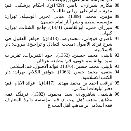
مکارم شیرازی، ناصر. (1429ق). احکام پزشکی. قم:
مدرسه امام علی بن ابی طالب7.
مؤمن، محمد. (1389). مبانی تحریر الوسیله. تهران:
مؤسسه تنظیم و نشر آثار امام خمینی;.
میرزای قمی، ابوالقاسم. (1371). جامع الشتات. تهران:
کیهان.
ناصرى قوچانى، محمدرضا. (1413ق). جواهر العقول فى
شرح فرائد الأصول (مبحث التعادل و تراجیح). بیروت: دار
الاسلامیه.
نایینی، محمد حسین. (1352). اجود التقریرات، تقریرات
سید ابوالقاسم خویی، قم: مطبعه عرفان.
نایینی، محمد حسین. (1376). فوائد الاصول. قم: اسلامی.
نجفی، محمد حسن. (1363). جواهر الکلام. تهران: دار
الکتب الاسلامیه.
نراقی، احمد بن محمد مهدی. (1417ق). عوائد الایام. قم:
دفتر تبلیغات اسلامی.
هاشمی شاهرودی، سید محمود. (1382).
فرهنگ فقه
مطابق مذهب اهل بیت
ع
.
قم: مؤسسه دائرۀ المعارف
فقه اسلامی بر مذهب اهل البیت ع.