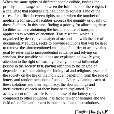
When the same rights of different people collide, finding the
priority and arrangement between the fulfillment of these rights is
a challenge that requires a fair solution to solve it. One of the
cases of conflicts between rights occurs when the number of
applicants for medical facilities exceeds the quantity or quality of
those facilities. In this case, finding a priority for allocating these
facilities while maintaining the health and life of transplant
applicants is worthy of attention. This research, which is
organized by descriptive-analytical method and with the use of
documentary sources, seeks to provide solutions that will be used
to remove the aforementioned challenge. In order to achieve this
goal by referring to jurisprudential evidence and relying on
wisdom, five possible solutions are explained below: Paying
attention to the right of learning, having the most influential
person in the society first, paying attention to the degree of
dependence of maintaining the biological and religious system of
the society on the life of the individual, benefiting from the rule of
lottery and random selection of people. After explaining each of
these solutions and their legitimacy, the shortcomings and
inefficiencies of each of them have been explained. The
achievement of the article is that the use of the lottery rule,
compared to other solutions, has faced fewer challenges and the
field of conflict and protest is much less than other solutions.
کلیدواژه‌ها
[English]