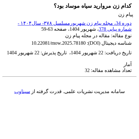
کدام زن مروارید سیاه موساد بود؟
پیام زن
دوره 34، مجله پیام زن شهریورمسلسل ۳۷۸- سال۱۴۰۴ -
شماره پیاپی 378
، شهریور 1404
، صفحه
59-63
نوع مقاله: مقاله در مجله پیام زن
شناسه دیجیتال (DOI):
10.22081/mow.2025.78180
تاریخ دریافت
:
22 شهریور 1404
،
تاریخ پذیرش
:
22 شهریور 1404
آمار
تعداد مشاهده مقاله: 32
سامانه مدیریت نشریات علمی.
قدرت گرفته از
سیناوب