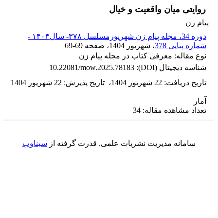
روایتی میان واقعیت و خیال
پیام زن
دوره 34، مجله پیام زن شهریورمسلسل ۳۷۸- سال۱۴۰۴ -
شماره پیاپی 378
، شهریور 1404
، صفحه
69-69
نوع مقاله: معرفی کتاب در مجله پیام زن
شناسه دیجیتال (DOI):
10.22081/mow.2025.78183
تاریخ دریافت
:
22 شهریور 1404
،
تاریخ پذیرش
:
22 شهریور 1404
آمار
تعداد مشاهده مقاله: 34
سامانه مدیریت نشریات علمی.
قدرت گرفته از
سیناوب