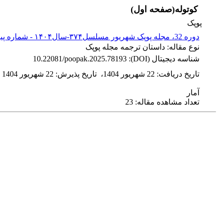
کوتوله(صفحه اول)
پوپک
دوره 32، مجله پوپک شهریور مسلسل۳۷۴-سال۱۴۰۴ - شماره پیاپی 374
نوع مقاله: داستان ترجمه مجله پوپک
شناسه دیجیتال (DOI):
10.22081/poopak.2025.78193
تاریخ دریافت
:
22 شهریور 1404
،
تاریخ پذیرش
:
22 شهریور 1404
آمار
تعداد مشاهده مقاله: 23