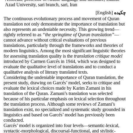
Azad University, sari branch, sari, Iran
چکیده
[English]
The continuous evolutionary process and movement of Quran
translation not only demonstrate the importance of translation but
also represents an undeniable necessity. This growing trend—
rightly referred to as
“the springtime of Quran translation”
—
cannot advance without critical evaluations of previous
translations, particularly through the frameworks and theories of
modern linguistics. Among the most significant linguistic theories
for assessing translation quality is the
translation critique model
introduced by Carmen Garcés in 1944, which was designed to
evaluate the qualitative level of translations and to conduct a
qualitative analysis of literary translated texts.
Considering the undeniable importance of Quran translation, the
present study, drawing on Garcés’ model, seeks to critique and
evaluate the lexical choices made by Karim Zamani in his
translation of the Quran. Zamani’s translation was selected
because of his particular emphasis on lexical selection throughout
the translation process. Although some reviews of Zamani’s
translation exist, no specialized and systematic study grounded in
linguistics and based on Garcés’ model has previously been
conducted.
Garcés’ model is organized into four levels—semantic-lexical,
syntactic-morphological, discoursal-functional, and stylistic-