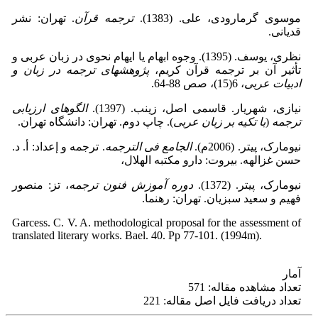
موسوی گرمارودی، علی. (1383).
ترجمه قرآن
. تهران: نشر
قدیانی.
نظری، یوسف. (1395). وجوه ابهام یا ایهام نحوی در زبان عربی و
تأثیر آن بر ترجمه قرآن کریم،
پژوهشهای ترجمه در زبان و
ادبیات عربی
، 6(15)، صص 88-64.
نیازی، شهریار. قاسمی اصل، زینب. (1397).
الگوهای ارزیابی
ترجمه
(
با تکیه بر زبان عربی
). چاپ دوم. تهران: دانشگاه تهران.
نیومارک، پیتر. (2006م).
الجامع فی الترجمه
. ترجمه و إعداد: أ. د.
حسن غزالهه. بیروت: دارو مکتبه الهلال،
نیومارک، پیتر. (1372).
دوره آموزش فنون ترجمه
، تز: منصور
فهیم و سعید سبزیان. تهران: رهنما.
Garcess. C. V. A. methodological proposal for the assessment of
translated literary works. Bael. 40. Pp 77-101. (1994m).
آمار
تعداد مشاهده مقاله: 571
تعداد دریافت فایل اصل مقاله: 221