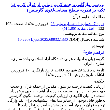
بررسی واژگانی ترجمه کریم زمانی از قرآن کریم (با
تکیه بر نظریه سطح معنایی-لغوی گارسس)
مطالعات علوم قرآن
دوره 7، شماره 1 - شماره پیاپی 23
، فروردین 1404
، صفحه
102-
132
اصل مقاله (
1.86 M
)
نوع مقاله: مقاله پژوهشی
شناسه دیجیتال (DOI):
10.22081/jqss.2025.69932.1330
نویسنده
*
ابراهیم فلاح
گروه زبان و ادبیات عربی دانشگاه آزاد اسلامی واحد ساری،
ساری، ایران
تاریخ دریافت
:
29 شهریور 1403
،
تاریخ بازنگری
:
17 فروردین
1404
،
تاریخ پذیرش
:
21 شهریور 1404
چکیده
ارزیابی کیفیت ترجمه در متون مقدس از جمله قرآن و حدیث
جهت صیانت از آنها، ضرورت دارد و از اهمیت بالایی برخوردار
است. در میان الگوهای ارزیابی کیفیت، ترجمه الگوی گارسس
به‌طور قابل توجهی از سایر مدل‌های پیشنهادی برای نقد واژگانی
ترجمه قرآن جامع‌تر است. پژوهش حاضر در نظر دارد تا
انتخاب‌های واژگانی ترجمه کریم زمانی از قرآن کریم را براساس