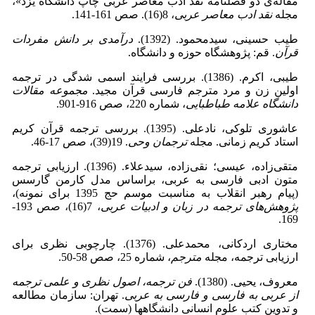
مقاله‌ی دو فصلنامه نقد ادب معاصر عربی چاپ دانشگاه یزد»،
مجله
نقد ادب معاصر عربی
، 8(16). صص 161-141.
طیب حسینی، سیدمحمود. (1392).
درآمدی بر دانش مفردات
قرآن
. قم: پژوهشگاه حوزه و دانشگاه.
طیبی، اکرم. (1386). بررسی فرایند اسمی شدگی در ترجمه
اولین زن و مرد مترجم فارسی قرآن مجید.
مجموعه مقالات
دانشگاه علامه طباطبایی
، شماره 220، صص 916-901.
عاشوری تلوکی، نادعلی. (1395). بررسی ترجمه قرآن کریم
استاد کریم زمانی. مجله
ترجمان وحی
. 19(39)، صص 17-46.
متقی‌زاده، عیسی؛ نقی‌زاده، سیدعلاء. (1396). ارزیابی ترجمه
متون ادبی فارسی به عربی، براساس مدل کارمن گارسس
(پیام رهبر انقلاب به مناسبت موسم حج 1395 برای نمونه)،
پژوهش‌های ترجمه در زبان و ادبیات عربی
، 7(16)، صص 193-
169.
مختاری اردکانی، محمدعلی. (1376). چارچوبی نظری برای
ارزیابی ترجمه، مجله
مترجم
، شماره 25، صص 58-50.
معروف، یحیی. (1380).
فن ترجمه، اصول نظری و علمی ترجمه
از عربی به فارسی و فارسی به عربی
. تهران: سازمان مطالعه
و تدوین کتب علوم انسانی دانشگاهها (سمت).