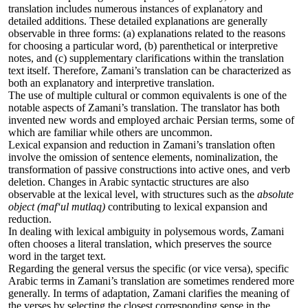
translation includes numerous instances of explanatory and
detailed additions. These detailed explanations are generally
observable in three forms: (a) explanations related to the reasons
for choosing a particular word, (b) parenthetical or interpretive
notes, and (c) supplementary clarifications within the translation
text itself. Therefore, Zamani’s translation can be characterized as
both an explanatory and interpretive translation.
The use of multiple cultural or common equivalents is one of the
notable aspects of Zamani’s translation. The translator has both
invented new words and employed archaic Persian terms, some of
which are familiar while others are uncommon.
Lexical expansion and reduction in Zamani’s translation often
involve the omission of sentence elements, nominalization, the
transformation of passive constructions into active ones, and verb
deletion. Changes in Arabic syntactic structures are also
observable at the lexical level, with structures such as the
absolute
object (maf‘ul mutlaq)
contributing to lexical expansion and
reduction.
In dealing with lexical ambiguity in polysemous words, Zamani
often chooses a literal translation, which preserves the source
word in the target text.
Regarding the general versus the specific (or vice versa), specific
Arabic terms in Zamani’s translation are sometimes rendered more
generally. In terms of adaptation, Zamani clarifies the meaning of
the verses by selecting the closest corresponding sense in the