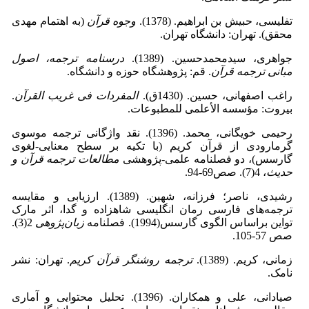
تفلیسی، حبیش بن ابراهیم. (1378).
وجوه قرآن
(به اهتمام مهدی
محقق). تهران: دانشگاه تهران.
جواهری، سیدمحمدحسین. (1389).
درسنامه ترجمه، اصول
مبانی ترجمه قرآن
. قم: پژوهشگاه حوزه و دانشگاه.
راغب اصفهانی، حسین. (1430ق).
المفردات فی غریب القرآن
.
بیروت: مؤسسه الأعلمی للمطبوعات.
رحیمی خویگانی، محمد. (1396). نقد واژگانی ترجمه موسوی
گرمارودی از قرآن کریم (با تکیه بر سطح معنایی-لغوی
گارسس)، دو فصلنامه علمی-پژوهشی
مطالعات ترجمه قرآن و
حدیث
، 4(7). صص69-94.
رشیدی، ناصر؛ فرزانه، شهین. (1389). ارزیابی و مقایسه
ترجمه‌های فارسی رمان انگلیسی شاهزاده و گدا، اثر مارک
تواین براساس الگوی گارسس(1994). فصلنامه
زبان‌پژوهی
2(3).
صص 57-105.
زمانی، کریم. (1389).
ترجمه روشنگر قرآن کریم
. تهران: نشر
نامک.
صیادانی، علی و همکاران. (1396). تحلیل محتوایی و آماری