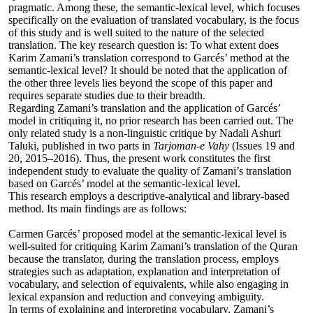
pragmatic. Among these, the semantic-lexical level, which focuses
specifically on the evaluation of translated vocabulary, is the focus
of this study and is well suited to the nature of the selected
translation. The key research question is: To what extent does
Karim Zamani’s translation correspond to Garcés’ method at the
semantic-lexical level? It should be noted that the application of
the other three levels lies beyond the scope of this paper and
requires separate studies due to their breadth.
Regarding Zamani’s translation and the application of Garcés’
model in critiquing it, no prior research has been carried out. The
only related study is a non-linguistic critique by Nadali Ashuri
Taluki, published in two parts in
Tarjoman-e Vahy
(Issues 19 and
20, 2015–2016). Thus, the present work constitutes the first
independent study to evaluate the quality of Zamani’s translation
based on Garcés’ model at the semantic-lexical level.
This research employs a descriptive-analytical and library-based
method. Its main findings are as follows:
Carmen Garcés’ proposed model at the semantic-lexical level is
well-suited for critiquing Karim Zamani’s translation of the Quran
because the translator, during the translation process, employs
strategies such as adaptation, explanation and interpretation of
vocabulary, and selection of equivalents, while also engaging in
lexical expansion and reduction and conveying ambiguity.
In terms of explaining and interpreting vocabulary, Zamani’s