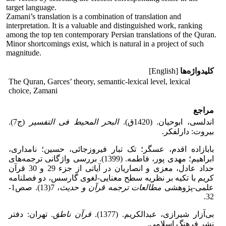
target language.
Zamani’s translation is a combination of translation and
interpretation. It is a valuable and distinguished work, ranking
among the top ten contemporary Persian translations of the Quran.
Minor shortcomings exist, which is natural in a project of such
magnitude.
کلیدواژه‌ها
[English]
The Quran, Garces’ theory, semantic-lexical level, lexical
choice, Zamani
مراجع
اندلسی، ابوحیان. (1420ق).
البحر المحیط فی التفسیر
(ج7).
بیروت: دارلفکر.
بابازاده اقدم، عسگر؛ تک تبار فیروزجائی، حسین؛ نامداری،
ابراهیم؛ مهدی پور، فاطمه. (1399). بررسی واژگانی ترجمه‌های
حداد عادل، معزی و انصاریان در آیاتی از جزء 29 و 30 قرآن
کریم با تکیه بر نظریه سطح معنایی-لغوی گارسس، دو فصلنامه
علمی-پژوهشی
مطالعات ترجمه قرآن و حدیث
، 7(13). صص1-
32.
بی‌آزار شیرازی، عبدالکریم. (1377).
قرآن ناطق
. تهران: دفتر
نشر فرهنگ اسلامی.