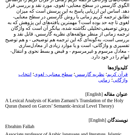
الگوی گارسس در سطح معنایی- لغوی، مورد نقد و بررسی قرار
دهد. اساس این ارزیابی پاسخ به این پرسش است که میزان
تطابق ترجمه کریم زمانی با روش گارسس در سطح معنایی-
لغوی تا چه حد بوده است؟ مهمترین یافته‌های این پژوهش که به
روش توصیفی-تحلیلی نگاشته شده، بیانگر آن است که واژگان
ترجمه زمانی از منظر مؤلفه‌های نظریه گارسس، قابل نقد و
بررسی است، به‌گونه‌ای که این ترجمه هم توضیحی - و هم توضیح
تفسیری و واژگانی- است و یا موارد زیادی از معادل‌سازی
- معادل مرسوم و غیرمرسوم - و قبض و بسط نحوی و انتقال-
ابهام را در خود دارد.
کلیدواژه‌ها
قرآن کریم
؛
نظریه گارسس
؛
سطح معنایی- لغوی
؛
انتخاب
واژگانی
؛
زمانی
عنوان مقاله
[English]
A Lexical Analysis of Karim Zamani’s Translation of the Holy
Quran (based on Garces’ Semantic-lexical Level Theory)
نویسندگان
[English]
Ebrahim Fallah
Associate professor of Arabic language and literature, Islamic