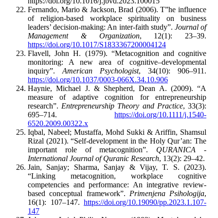
https://doi.org/10.1016/j.jbvd.2023.100015
Fernando, Mario & Jackson, Brad (2006). T”he influence
of religion-based workplace spirituality on business
leaders’ decision-making: An inter-faith study”.
Journal of
Management & Organization
, 12(1): 23–39.
https://doi.org/10.1017/S1833367200004124
Flavell, John H. (1979). “Metacognition and cognitive
monitoring: A new area of cognitive–developmental
inquiry”.
American Psychologist
, 34(10): 906–911.
https://doi.org/10.1037/0003-066X.34.10.906
Haynie, Michael J. & Shepherd, Dean A. (2009). “A
measure of adaptive cognition for entrepreneurship
research”.
Entrepreneurship Theory and Practice
, 33(3):
695–714.
https://doi.org/10.1111/j.1540-
6520.2009.00322.x
Iqbal, Nabeel; Mustaffa, Mohd Sukki & Ariffin, Shamsul
Rizal (2021). “Self-development in the Holy Qur’an: The
important role of metacognition”.
QURANICA -
International Journal of Quranic Research
, 13(2): 29–42.
Jain, Sanjay; Sharma, Sanjay & Vijay, T. S. (2023).
“Linking metacognition, workplace cognitive
competencies and performance: An integrative review-
based conceptual framework”.
Primenjena Psihologija
,
16(1): 107–147.
https://doi.org/10.19090/pp.2023.1.107-
147