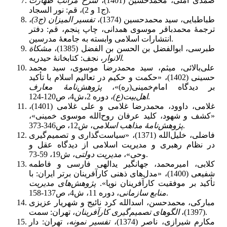
صمدی آملی، محمدحسین (1401)،
شرح مراتب طهارت
(ج1 و 2)، قم: نور السجاد.
طباطبایی، سید محمدحسین (1374)،
تفسیر المیزان (ج3)
،
ترجمۀ محمدباقر موسوی همدانی، چاپ پنجم، قم: دفتر
انتشارات اسلامی وابسته به جامعۀ مدرسین.
طبرسی، ابوالفضل بن الحسن بن الفضل (1385)،
مشکاة
، نجف: کتابخانۀ حیدریه.
الانوار
علی‌بالائی، میثم، سید محمدرضا موسوی، سید محمد
حسینی (1402)، «حکمت و حکیم در تعالیم اسلام با تأکید
بر دیدگاه امام‌خمینی(ره)»،
پژوهش
نامۀ معارف
، دوره 2،ش4، ص120-124.
اهل
بیت(ع)
غلامی، داوود، محمدرضا غلامی و علی غلامی (1401)،
«کشف و شهود، کلید عرفان روح‌الله موسوی خمینی»،
، ش12، ص346-373.
پژوهش
نامۀ مذاهب اسلامی
فاضلی، خلیل‌الله (1371)، «سیاست‌گذاری و تصمیم‌گیری
در نظام رهبری و مدیریت اسلامی از دیدگاه عقل و
، ش19، 59-73.
وحی»،
مدیریت دولتی
کلابی، امیرمحمد، جهانگیر یدالهی فارسی و فاطمه
شفیعی (1400)، «مدل‌های ذهنی کارآفرینان برتر ایران: با
تأکید بر موفقیت کارآفرینان نوپا».
پژوهش‌های مدیریت
، دوره 11، ش4، ص137-158.
منابع سازمانی
مبارکی، محمدحسن، اسدالله کرد نائیج و شهریار عزیزی
، تهران: سمت.
(1397)،
الگوهای تصمیم‌گیری کارآفرینان
مکارم شیرازی، ناصر (1374)،
تفسیر نمونه
، تهران: دار