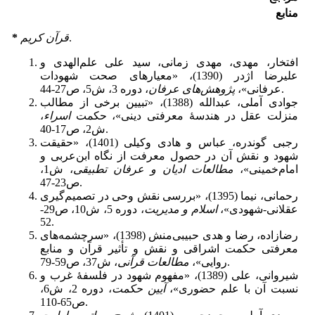
منابع
.
قرآن کریم
*
افتخار، مهدی، مهدی زمانی، سید علی علم‌الهدی و
علیرضا اژدر (1390)، «معیارهای صحت شهودات
، دوره 3، ش5، ص27-44.
عرفانی»،
پژوهش‌های عرفان
جوادی آملی، عبدالله (1388)، «تبیین برخی از مطالب
منزلت عقل در هندسۀ معرفتی دینی»، حکمت
اسراء
،
ش2، ص17-40.
رجبی گوندره، عباس و هادی وکیلی (1401)، «حقیقت
شهود و نقش آن در حصول معرفت از نگاه ابن‌عربی و
امام‌خمینی»،
مطالعات ادیان و عرفان تطبیقی
، ش1،
ص23-47.
رحمانی، نیما (1395)، «بررسی نقش وحی در تصمیم‌گیری
عقلانی-شهودی»،
اسلام و مدیریت
، دوره 5، ش10، ص29-
52.
رضازاده، رضا و هدی حبیبی‌منش (1398)، «سرچشمه‌های
معرفتی حکمت اشراقی و نقش و تأثیر قرآن و منابع
، ش37، ص59-79.
روایی»،
مطالعات قرآنی
شیروانی، علی (1389)، «مفهوم شهود در فلسفۀ غرب و
نسبت آن با علم حضوری»،
آیین حکمت
، دوره 2، ش6،
ص65-110.