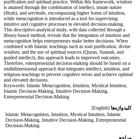
purification and spiritual practice. Within this framework, wisdom
is attained through the combination of intellect, innate nature
(fitrah), and servitude, encompassing higher forms of intuition,
while metacognition is introduced as a tool for supervising
intuitive and cognitive processes in elevated decision-making.
This descriptive-analytical study, with data collected through a
library-based method, reveals that the integration of intuition and
metacognition helps entrepreneurs make better decisions. When
combined with Islamic teachings such as soul purification, divine
wisdom, and the use of spiritual sources (Quran, Sunnah, and
guided intellect), this approach leads to improved outcomes.
Therefore, entrepreneurial decision-making should be based on a
multidimensional approach that integrates intellect, intuition, and
religious teachings to prevent cognitive errors and achieve optimal
and elevated decisions.
Keywords: Islamic Metacognition, Intuition, Mystical Intuition,
Islamic Decision-Making, Intuitive Decision-Making,
Entrepreneurial Decision-Making
کلیدواژه‌ها
[English]
Islamic Metacognition, Intuition, Mystical Intuition, Islamic
Decision-Making, Intuitive Decision-Making, Entrepreneurial
Decision-Making
مراجع