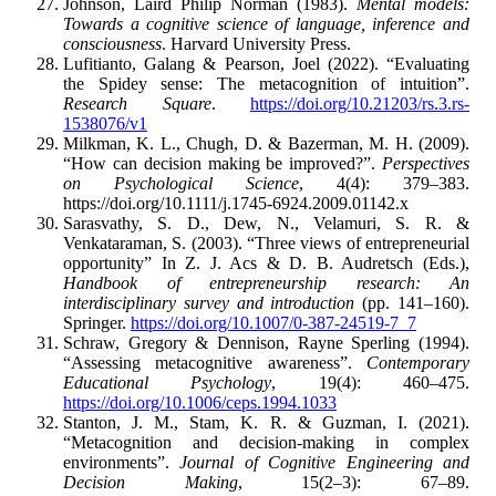
Johnson, Laird Philip Norman (1983).
Mental models:
Towards a cognitive science of language, inference and
consciousness
. Harvard University Press.
Lufitianto, Galang & Pearson, Joel (2022). “Evaluating
the Spidey sense: The metacognition of intuition”.
Research Square
.
https://doi.org/10.21203/rs.3.rs-
1538076/v1
Milkman, K. L., Chugh, D. & Bazerman, M. H. (2009).
“How can decision making be improved?”.
Perspectives
on Psychological Science
, 4(4): 379–383.
https://doi.org/10.1111/j.1745-6924.2009.01142.x
Sarasvathy, S. D., Dew, N., Velamuri, S. R. &
Venkataraman, S. (2003). “Three views of entrepreneurial
opportunity” In Z. J. Acs & D. B. Audretsch (Eds.),
Handbook of entrepreneurship research: An
interdisciplinary survey and introduction
(pp. 141–160).
Springer.
https://doi.org/10.1007/0-387-24519-7_7
Schraw, Gregory & Dennison, Rayne Sperling (1994).
“Assessing metacognitive awareness”.
Contemporary
Educational Psychology
, 19(4): 460–475.
https://doi.org/10.1006/ceps.1994.1033
Stanton, J. M., Stam, K. R. & Guzman, I. (2021).
“Metacognition and decision-making in complex
environments”.
Journal of Cognitive Engineering and
Decision Making
, 15(2–3): 67–89.