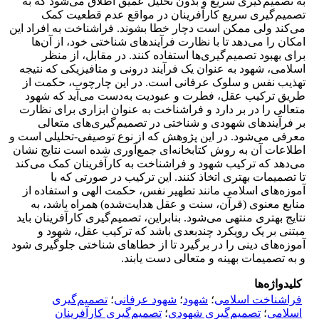
به تصمیم‌گیری سریع و بدون تحلیل عمیق اطلاق می‌شود که به
تصمیم‌گیری سریع کارآفرینان در مواقع عدم قطعیت کمک
می‌کند ولی ممکن است دچار خطا بشوند. فراشناخت به افراد این
امکان را می‌دهد تا با نظارت فرآیندهای شناختی خود، از آن‌ها
برای بهبود تصمیم‌گیری‌ها استفاده کنند. در مقابل، از منظر
اسلامی، شهود به عنوان یک فرآیند درونی و متافیزیکی که نتیجه‌
تهذیب نفس و سلوک عرفانی است. در این چارچوب، حکمت از
طریق ترکیب عقل، فطرت و عبودیت به‌دست می‌آید که شهود
متعالی را در بر دارد و فراشناخت به عنوان ابزاری برای نظارت
بر فرآیندهای شهودی و شناختی در تصمیم‌گیری‌های متعالی
معرفی می‌شود. در این پژوهش که از نوع توصیفی-تحلیلی است و
اطلاعات آن به روش کتابخانه‌ای جمع‌آوری شده است نتایج نشان
می‌دهد که ترکیب شهود و فراشناخت به کارآفرینان کمک می‌کند
تا تصمیمات بهتری اتخاذ کنند. این ترکیب در صورتی که با
آموزه‌های اسلامی مانند تطهیر نفس، حکمت الهی و استفاده از
منابع معنوی (قرآن، سنت و عقل هدایت‌شده) همراه باشد، به
نتایج بهتری منتهی می‌شود. بنابراین، تصمیم‌گیری کارآفرینان باید
مبتنی بر یک رویکرد چندبعدی باشد که ترکیب عقل، شهود و
آموزه‌های دینی را در برگیرد تا از خطاهای شناختی جلوگیری شود
و به تصمیمات بهینه و متعالی دست یابند.
کلیدواژه‌ها
فراشناخت اسلامی
؛
شهود
؛
شهود عرفانی
؛
تصمیم‌گیری
اسلامی
؛
تصمیم‌گیری شهودی
؛
تصمیم‌گیری کارآفرینان