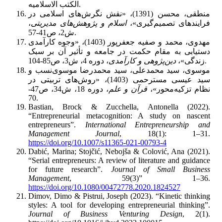
الکتب الاسلامیه.
منطقی، محسن (1391)، «نقش نگرش‌های اسلامی در
فرایندهای تصمیم‌گیری»،
اسلام و پژوهش‌های مدیریتی
،
ش2، ص41-57.
مهدوی، محمد و صفیه جعفرپور (1403)، «وجوه کارآمدی
دستیابی به مقام حکمت در جامعه و تأثیر آن بر سبک
، دوره 4، ش3، ص85-104.
زندگی»،
دین‌پژوهی و کارآمدی
موسوی، سید محمدعلی، سید محمدرضا موسوی‌نسب و
سید عیسی مسترحمی (1403)، «روش‌های تربیتی در
نظام تزکیه‌محور»،
قرآن و علم
، دوره 18، ش34، ص47-
70.
Bastian, Brock & Zucchella, Antonella (2022).
“Entrepreneurial metacognition: A study on nascent
entrepreneurs”.
International Entrepreneurship and
Management Journal
, 18(1): 1–31.
https://doi.org/10.1007/s11365-021-00793-4
Dabić, Marina; Stojčić, Nebojša & Colović, Ana (2021).
“Serial entrepreneurs: A review of literature and guidance
for future research”.
Journal of Small Business
Management
, 59(3)” 1–36.
https://doi.org/10.1080/00472778.2020.1824527
Dimov, Dimo & Pistrui, Joseph (2023). “Kinetic thinking
styles: A tool for developing entrepreneurial thinking”.
Journal of Business Venturing Design
, 2(1).