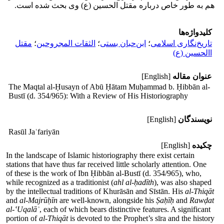
هم به طور خاص درباره مقتل الحسین (ع) وی بحث شده است.
کلیدواژه‌ها
تاریخ‌نگاری اسلامی
؛
ابن‌حبان بستی
؛
الثقات المجروحین
؛
مقتل
االحسین (ع)
عنوان مقاله
[English]
The Maqtal al-Ḥusayn of Abū Ḥātam Muḥammad b. Ḥibbān al-
Bustī (d. 354/965): With a Review of His Historiography
نویسندگان
[English]
Rasūl Jaʿfariyān
چکیده
[English]
In the landscape of Islamic historiography there exist certain
stations that have thus far received little scholarly attention. One
of these is the work of Ibn Ḥibbān al-Bustī (d. 354/965), who,
while recognized as a traditionist (
ahl al-ḥadīth
), was also shaped
by the intellectual traditions of Khurāsān and Sīstān. His
al-Thiqāt
and
al-Majrūḥīn
are well-known, alongside his
Ṣaḥīḥ
and
Rawḍat
al-‛Uqalāʾ
, each of which bears distinctive features. A significant
portion of
al-Thiqāt
is devoted to the Prophet’s sīra and the history