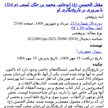
مقتل الحسینِ (ع) ابوحاتم، محمد بن حبّان بُستی (م 354)
با مروری بر تاریخ‌نگاری او
آینه پژوهش
دوره 36، شماره 213
، مرداد و شهریور 1404
، صفحه
25-64
اصل مقاله (
1.39 M
)
نوع مقاله: پژوهشی
شناسه دیجیتال (DOI):
10.22081/jap.2025.78368
نویسنده
*
رسول جعفریان
تاریخ دریافت
:
19 مهر 1404
،
تاریخ پذیرش
:
19 مهر 1404
چکیده
در تاریخ‌نگاری اسلامی، ایستگاه‌های خاصی وجود دارد که تاکنون
کمتر به آنها توجه شده است. یکی از آنها، تلاش‌های ابن‌حبان بستی
متوفای 354 است که هم‌زمان که اهل حدیث است، اما بهره‌مند از
خرد خراسانی و سیستانی هم هست. کتاب‌های
الثقات
و
المجروحین
در کنار کتاب
صحیح
و نیز
روضة العقلاء
که هر کدام
آنها ویژگی خاص خود را دارند، دو اثر شناخته‌شدۀ اوست. بخش
قابل توجهی از
الثقات
، سیره نبوی و تاریخ خلفا است و بخشی از
آن که برخلاف معمول مفصل‌تر نوشته شده، مقتل الحسین (ع)
است. در این مقاله، هم از تاریخ‌نگاری ابن‌حبان سخن گفته شده و