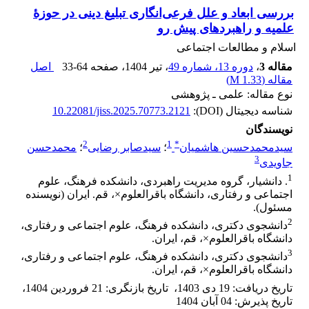
بررسی ابعاد و علل فرعی‌انگاری تبلیغ دینی در ‏حوزۀ
علمیه و راهبردهای پیش رو
اسلام و مطالعات اجتماعی
مقاله 3
،
دوره 13، شماره 49
، تیر 1404
، صفحه
33-64
اصل
مقاله (
1.33 M
)
نوع مقاله: علمی ـ پژوهشی
شناسه دیجیتال (DOI):
10.22081/jiss.2025.70773.2121
نویسندگان
2
1
*
سیدمحمدحسین هاشمیان
؛
سیدصابر رضایی
؛
محمدحسن
3
جاویدی
1
‏. دانشیار، گروه مدیریت راهبردی، دانشکده فرهنگ، علوم
اجتماعی و رفتاری، دانشگاه باقرالعلوم×، قم‎.‎‏ ایران (نویسنده
‏مسئول).‏
2
دانشجوی دکتری، دانشکده فرهنگ، علوم اجتماعی و رفتاری،
دانشگاه باقرالعلوم‎×‎، قم، ایران.‏
3
دانشجوی دکتری، دانشکده فرهنگ، علوم اجتماعی و رفتاری،
دانشگاه باقرالعلوم×، قم، ایران. ‏
تاریخ دریافت
:
19 دی 1403
،
تاریخ بازنگری
:
21 فروردین 1404
،
تاریخ پذیرش
:
04 آبان 1404