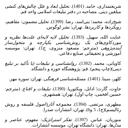
شریعتمداری، حامد. (1401). تحلیل ابعاد و علل چالش‌های کنشی
مبلغین دینی. مصاحبه در دفتر تبلیغات اسلامی واحد قم.
شیخ‌زاده، محمد؛ بنی‌اسد، رضا. (1399).
تحلیل مضمون: مفاهیم،
رویکردها و کاربردها
. تهران: نشر لوگوس.
عنایت الله، سهیل. (1393).
تحلیل لایه لایه‌ای علت‌ها نظریه و
موردکاوی‌های یک روش‌شناسی یکپارچه و متحول‌ساز
آینده‌پژوهی
(مترجم: مسعود منزوی، ج1). تهران: موسسه
آموزشی و تحقیقاتی صنایع دفاعی.
کاویانی، محمد. (1392).
روانشناسی و تبلیغات (با تأکید بر تبلیغ
دینی
)(چاپ پنجم). قم: پژوهشگاه حوزه و دانشگاه.
کلهر، سینا. (1401).
مسئله‌شناسی فرهنگی
. تهران: سوره مهر.
جاوِت، گارث؛ ادانل، ویکتوریا. (1390).
تبلیغات و اقناع
. (مترجم:
حسین افخمی، چاپ اول). تهران: همشهری.
مطهری، مرتضی. (1394).
مجموعه آثار
(اصول فلسفه و روش
رئالیسم)(ج1، 5 و6). تهران: انتشارات صدرا.
منوریان، عباس. (1397).
تفکر استراتژیک: مفهوم، عناصر و
مدل‌ها
. تهران: دانشگاه تهران، موسسه انتشارات.