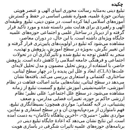
چکیده
تبلیغ دینی به‌مثابه رسالت محوری انبیای الهی و عنصر هویتی
بنیادین حوزۀ علمیه، همواره نقشی اساسی در حفظ و گسترش
آموزه‌های اسلامی ایفا کرده است. در متون دینی، تبلیغ وظیفه‌ای
الهی و راهبردی برای هدایت بشر دانسته شده و مورد تأکید قرار
گرفته و از دیرباز در ساختار علمی و اجتماعی حوزه‌های علمیه
جایگاه ویژه‌ای داشته است. با این حال، در دوران معاصر،
مشاهده می‌شود که تبلیغ در اولویت‌های پایین‌تری قرار گرفته و
این تغییر نگرش، به‌ویژه در سطح آموزش، پژوهش و تهذیب،
منجر به کاهش توجه به تبلیغ شده و تأثیرگذاری آن در تحولات
اجتماعی و فرهنگی جامعه اسلامی را کاهش داده است. پژوهش
حاضر، با استفاده از روش تحلیل مضمون و مدل تحلیل لایه‌ای
علت‌ها (CLA)، ابعاد و علل این پدیده را در چهار سطح لیتانی،
ساختاری، گفتمانی و استعاری بررسی می‌کند. یافته‌ها نشان
می‌دهد در سطح لیتانی، نشانه‌هایی مانند اصالت فقاهت در نظام
آموزشی، حاشیه‌نشینی آموزش تبلیغ و گسست تبلیغ از زمانه
مشاهده می‌شود. در سطح علل اجتماعی؛ عللی نظیر؛ نظام
ارزشی حاکم بر حوزه، تغییرات فضایی مدارس، و ضعف
پشتیبانی، در لایه گفتمانی؛ مواردی همچون؛ بسیط‌انگاری تبلیغ،
فهم نامتوازن از مردم‌پایه‌بودن آن و در سطح استعاری و نمادین،
مواردی نظیر؛ «منبریّ»، «آخرین پناهگاه ناکامان» به دست آمده
است. این نتایج نشان می‌دهد که اعادۀ جایگاه تبلیغ دینی در
برنامه‌های حوزه‌های علمیه تاثیرات شگرفی در باسازی هویت