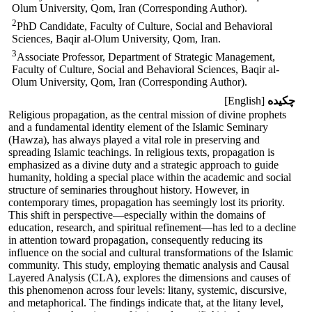
Olum University, Qom, Iran (Corresponding Author).‎
2
PhD Candidate, Faculty of Culture, Social and Behavioral
Sciences, Baqir al-Olum University, Qom, ‎Iran. ‎
3
Associate Professor, Department of Strategic Management,
Faculty of Culture, Social and Behavioral ‎Sciences, Baqir al-
Olum University, Qom, Iran (Corresponding Author).‎
چکیده
[English]
Religious propagation, as the central mission of divine prophets
and a fundamental identity element of the Islamic Seminary
(Hawza), has always played a vital role in preserving and
spreading Islamic teachings. In religious texts, propagation is
emphasized as a divine duty and a strategic approach to guide
humanity, holding a special place within the academic and social
structure of seminaries throughout history. However, in
contemporary times, propagation has seemingly lost its priority.
This shift in perspective—especially within the domains of
education, research, and spiritual refinement—has led to a decline
in attention toward propagation, consequently reducing its
influence on the social and cultural transformations of the Islamic
community. This study, employing thematic analysis and Causal
Layered Analysis (CLA), explores the dimensions and causes of
this phenomenon across four levels: litany, systemic, discursive,
and metaphorical. The findings indicate that, at the litany level,