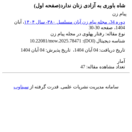
شاه باوری به آزادی زنان ندارد(صفحه اول)
پیام زن
دوره 34، مجله پیام زن آبان مسلسل ۳۸۰- سال ۱۴۰۴
، آبان
1404
، صفحه
30-30
نوع مقاله: رفتار پهلوی در مجله پیام زن
شناسه دیجیتال (DOI):
10.22081/mow.2025.78471
تاریخ دریافت
:
04 آبان 1404
،
تاریخ پذیرش
:
04 آبان 1404
آمار
تعداد مشاهده مقاله: 47
سامانه مدیریت نشریات علمی.
قدرت گرفته از
سیناوب