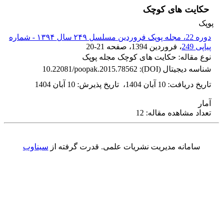
حکایت های کوچک
پوپک
دوره 22، مجله پوپک فروردین مسلسل ۲۴۹ سال ۱۳۹۴ - شماره
پیاپی 249
، فروردین 1394
، صفحه
20-21
نوع مقاله: حکایت های کوچک مجله پوپک
شناسه دیجیتال (DOI):
10.22081/poopak.2015.78562
تاریخ دریافت
:
10 آبان 1404
،
تاریخ پذیرش
:
10 آبان 1404
آمار
تعداد مشاهده مقاله: 12
سامانه مدیریت نشریات علمی.
قدرت گرفته از
سیناوب