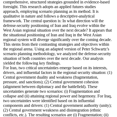
comprehensive, structured strategies grounded in evidence-based
foresight. This research adopts an applied futures studies
approach, employing scenario planning as its method. It is
qualitative in nature and follows a descriptive-analytical
framework. The central question is: In what direction will the
defense-security positioning of Iran and Iraq evolve within the
West Asian regional situation over the next decade? It appears that
the situational positioning of Iran and Iraq in the West Asian
regional system will diverge significantly over the coming decade.
This stems from their contrasting strategies and objectives within
the regional arena. Using an adapted version of Peter Schwartz’s
scenario planning methodology, we analyzed the defense-security
situation of both countries over the next decade. Our analysis
yielded the following key findings.
For Iran, two critical uncertainties emerge based on its interests,
drivers, and influential factors in the regional security situation: (1)
Central government duality and weakness (fragmentation,
pressure, and sanctions); (2) Central government cohesion
(alignment between diplomacy and the battlefield). These
uncertainties generate two scenarios: (i) Fragmentation and
collapse and (ii) attaining regional power and hegemony. For Iraq,
two uncertainties were identified based on its influential
components and drivers: (1) Central government authority (unity);
(2) Central government weakness and disintegration (ethnic
conflicts, etc.). The resulting scenarios are (i) Fragmentation; (ii)