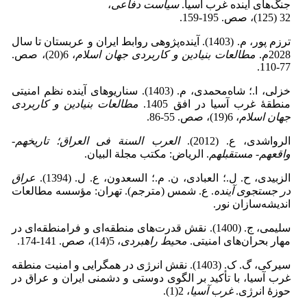
جنگ‌های آینده غرب آسیا.
سیاست دفاعی
،
32 (125)، صص. 195-159.
ترزم پور، م. (1403). آینده‌پژوهی روابط ایران و عربستان تا سال
2028م.
مطالعات بنیادین و کاربردی جهان اسلام
، 6(20)، صص.
77-110.
خزلی، ا.؛ شاه‌محمدی، م. (1403). سناریوهای آینده نظم امنیتی
منطقۀ غرب آسیا در افق 1405.
مطالعات بنیادین و کاربردی
جهان اسلام
، 6(19)، صص. 55-86.
الرواشدی، ع. (2012).
العرب السنة فی العراق؛ تاریخهم-
واقعهم
-
مستقبلهم
. الریاض: مکتب مجلة البیان.
الزبیدی، ح. ل.؛ العبادی، ن. م.؛ السعدون، ع. ل. (1394).
عراق
در جستجوی آینده
. ع. شمس (مترجم). تهران: مؤسسه مطالعات
اندیشه‌سازان نور.
سلیمی، ج. (1400). نقش قدرت‌های منطقه‌ای و فرا‌منطقه‌ای در
مهار بحران‌های امنیتی.
محیط راهبردی
، 5(14)، صص. 141-174.
سیرکی، گ. ک. (1403). نقش انرژی در همگرایی و امنیت منطقه
غرب آسیا، با تأکید بر الگوی دوستی و دشمنی ایران و عراق در
حوزۀ انرژی.
غرب آسیا
، 2(1).