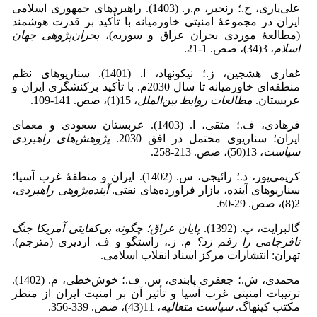
علی‌یاری، ح.؛ رنجبر، م.ر. (1403). راهبردهای جمهوری اسلامی
ایران در مجموعۀ امنیتی خاورمیانه با تأکید بر قدرت هوشمند
(مطالعۀ موردی بحران عراق و سوریه)،
بحران‌پژوهی جهان
اسلام
، 3(34)، صص. 1-21.
غفاری هشجین، ز.؛ نیکونهاد، ا. (1401). سناریوهای نظم
منطقه‌ای خاورمیانه تا سال 2030م. با تأکید برکنشگری ایران و
عربستان.
مطالعات روابط بین‌الملل
، 15(1)، صص. 141-109.
فرهادی، ف.؛ متقی، ا. (1403). عربستان سعودی و معمای
ایران؛ سناریوی محتمل در افق 2030.
پژوهش‌های راهبردی
سیاست
، 13(50)، صص. 213-258.
کریمی‌پور، د.؛ رائیجی، س. (1402). ایران و منطقۀ غرب آسیا؛
سناریوهای آینده، بازار فراورده‌های نفتی.
آینده‌پژوهی راهبردی
،
2(8)، صص. 29-60.
گالبرایت، پ. (1392).
پایان عراق؛ چگونه بی‌کفایتی آمریکا جنگ
نافرجامی را رقم زد؟
م. ز.، راستگو و ف‌. اردیزی (مترجم).
تهران: انتشارات مرکز اسناد انقلاب اسلامی.
محمدی، ش.؛ جعفری پابندی، س. ف.؛ خوش‌خطی، م. (1402).
ترتیبات امنیتی غرب آسیا و تأثیر آن بر امنیت ایران از منظر
مکتب کپنهاگ.
سیاست متعالیه
، 11(43)، صص. 339-356.