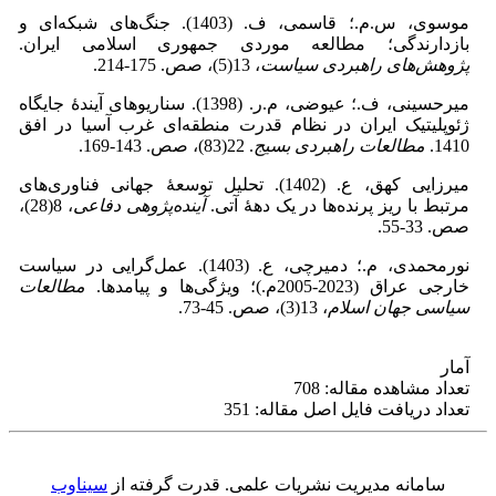
موسوی، س.م.؛ قاسمی، ف. (1403). جنگ‌های شبکه‌ای و
بازدارندگی؛ مطالعه موردی جمهوری اسلامی ایران.
پژوهش‌های راهبردی سیاست
، 13(5)، صص. 175-214.
میر‌حسینی، ف.؛ عیوضی، م.ر. (1398). سناریوهای آیندۀ جایگاه
ژئوپلیتیک ایران در نظام قدرت منطقه‌ای غرب آسیا در افق
1410.
مطالعات راهبردی بسیج
. 22(83)، صص. 143-169.
میرزایی کهق، ع. (1402). تحلیل توسعۀ جهانی فناوری‌های
مرتبط با ریز پرنده‌ها در یک دهۀ آتی.
آینده‌پژوهی دفاعی
، 8(28)،
صص. 33-55.
نورمحمدی، م.؛ دمیرچی، ع. (1403). عمل‌گرایی در سیاست
خارجی عراق (2023-2005م.)؛ ویژگی‌ها و پیامدها.
مطالعات
سیاسی جهان اسلام
، 13(3)، صص. 45-73.
آمار
تعداد مشاهده مقاله: 708
تعداد دریافت فایل اصل مقاله: 351
سامانه مدیریت نشریات علمی.
قدرت گرفته از
سیناوب