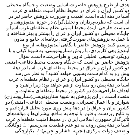
هدف از طرح پژوهش حاضر شناسایی وضعیت و جایگاه محیطی
دو کشور ایران و عراق در محیط نظام امنیت منطقه‌ای غرب
آسیا در دهه آینده است. اهمیت و ضرورت پژوهش حاضر نیز در
آن است که نظریه‌پردازان و تحلیل‌گران در حوزۀ آینده‌پژوهی و
سیاست خارجی، آیندۀ محیط امنیتی نظام منطقه‌ای غرب آسیا و
جایگاه محیطی دو کشور ایران و عراق را بیشتر و بهتر شناخته و
با عمل به پژوهش‌های صورت‌گرفته، برنامه‌ای جامع و مدون
ترسیم کنند. پژوهش حاضر با نگاهی آینده‌پژوهانه، از نوع
آینده‌پژوهی کاربردی، با روش سناریونویسی، به شیوۀ کیفی و با
رویکرد توصیفی- تحلیلی تدوین و طراحی‌شده است. سؤال
پژوهش حاضر این است که جایگاه وضعیت محیط دفاعی- امنیتی
دو کشور ایران و عراق در محیط منطقه‌ای غرب آسیا در دهۀ
پیش‌ رو به کدام سمت‌وسویی خواهد کشید؟ به نظر می‌رسد
جایگاه محیطی دو کشور ایران و عراق در نظام منطقه‌ای غرب
آسیا در دهۀ پیش رو متفاوت از هم خواهد بود؛ زیرا راهبرد و
اهداف طراحی‌شدۀ دو کشور در محیط منطقه‌ای متفاوت و
متضاد است. در این پژوهش به شیوۀ سناریونویسی(سناریوسازی)
شوارتز و با اعمال تغییراتی، وضعیت محیطی (دفاعی- امنیتی) دو
کشور ایران و عراق را در دهۀ پیش روی مورد تحلیل قراردادیم و
به نتایج زیردست یافتیم. با توجه به منافع، پیشران‌ها و مؤلفه‌های
تأثیرگذار جمهوری اسلامی ایران در محیط امنیت منطقه‌ای غرب
آسیا در دهۀ پیش روی، به دو عدم قطعیت می‌رسیم : 1. دوگانگی
و ضعف دولت مرکزی (تجزیه، فشار و تحریم)؛ 2. یکپارچگی