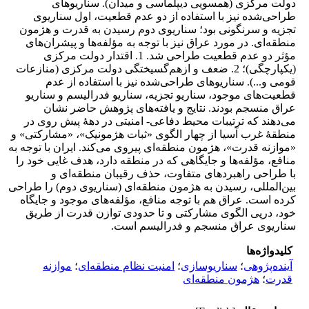
دولت مرکزی (همسویی دیپلماسی و میدان). سناریوهای
طراحی‌شده نیز با استفاده از دو عدم قطعیت، اول سناریوی
تجزیه و سرنگونی بود؛ سناریوی دوم رسیدن به قدرت و هژمون
منطقه‌ای. در مورد عراق نیز با توجه به مؤلفه‌ها و پیشران‌های
مؤثر دو عدم قطعیت طراحی شد. 1. اقتدار دولت مرکزی
(یکپارچگی)؛ 2. ضعف و ازهم‌گسیختگی دولت مرکزی (منازعات
قومی و...). سناریوهای طراحی‌شده نیز با استفاده از عدم
قطعیت‌های موجود، سناریو تجزیه، سناریو فدرالیسم و سناریو
عراق منسجم بودند. نتایج و یافته‌های پژوهش حاضر نشان
می‌دهند که ترتیبات محیط دفاعی- امنیتی در دهۀ پیش روی در
منطقۀ غرب آسیا از چهار الگوی «ثبات هژمونیک»، «مشارکتی» و
«موازنه قدرت»، هژمون منطقه‌ای پیروی می‌کند. ایران با توجه به
منافع، مؤلفه‌ها و جایگاهی که در منطقه دارد، هدف غایی خود را
با طراحی راهبردهای متفاوت، حذف رقیبان منطقه‌ای و
بین‌المللی، رسیدن به هژمون منطقه‌ای (سناریوی دوم) را طراحی
کرده است. عراق هم با توجه منافع، مؤلفه‌های موجود و جایگاه
خود، درپی الگوی مشارکتی و تا حدودی توازن قدرت از طریق
سناریوی عراق منسجم و فدرالیسم است.
کلیدواژه‌ها
آینده‌پژوهی
؛
سناریوسازی
؛
امنیت نظام منطقه‌ای
؛
موازنه
قدرت
؛
هژمون منطقه‌ای