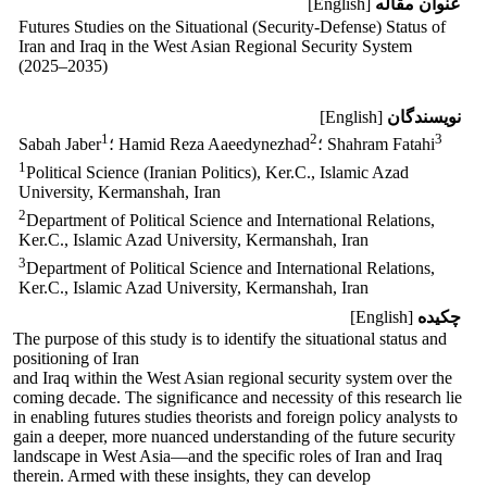
عنوان مقاله
[English]
Futures Studies on the Situational (Security-Defense) Status of
Iran and Iraq in the West Asian Regional Security System
(2025–2035)
نویسندگان
[English]
1
2
3
؛ Shahram Fatahi
؛ Hamid Reza Aaeedynezhad
Sabah Jaber
1
Political Science (Iranian Politics), Ker.C., Islamic Azad
University, Kermanshah, Iran
2
Department of Political Science and International Relations,
Ker.C., Islamic Azad University, Kermanshah, Iran
3
Department of Political Science and International Relations,
Ker.C., Islamic Azad University, Kermanshah, Iran
چکیده
[English]
The purpose of this study is to identify the situational status and
positioning of Iran
and Iraq within the West Asian regional security system over the
coming decade. The significance and necessity of this research lie
in enabling futures studies theorists and foreign policy analysts to
gain a deeper, more nuanced understanding of the future security
landscape in West Asia—and the specific roles of Iran and Iraq
therein. Armed with these insights, they can develop