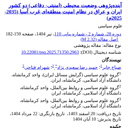
آینده‌پژوهی وضعیت محیطی (امنیتی- دفاعی) دو کشور
ایران و عراق در نظام امنیت منطقه‌ای غرب آسیا (2035-
2025م)
علوم سیاسی
دوره 28، شماره 2 - شماره پیاپی 110
، تیر 1404
، صفحه
182-159
اصل مقاله (
2.32 M
)
نوع مقاله: مقاله پژوهشی
شناسه دیجیتال (DOI):
10.22081/psq.2025.71350.2963
نویسندگان
3
2
*
1
صباح جابر
؛
حمید رضا سعیدی نژاد
؛
شهرام فتاحی
1
گروه علوم سیاسی (گرایش مسائل ایران)، واحد کرمانشاه،
دانشگاه آزاد اسلامی، کرمانشاه، ایران.
2
گروه علوم سیاسی و روابط بین‌الملل، واحد کرمانشاه،
دانشگاه آزاد اسلامی، کرمانشاه، ایران
3
گروه علوم سیاسی و روابط بین‌الملل، واحد کرمانشاه،
دانشگاه آزاد اسلامی، کرمانشاه، ایران.
تاریخ دریافت
:
20 اسفند 1403
،
تاریخ بازنگری
:
22 مرداد 1404
،
تاریخ پذیرش
:
10 آبان 1404
چکیده