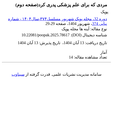
مردی که برای علم پزشکی پدری کرد(صفحه دوم)
پوپک
دوره 32، مجله پوپک شهریور مسلسل۳۷۴-سال۱۴۰۴ - شماره
پیاپی 374
، شهریور 1404
، صفحه
29-29
نوع مقاله: آینه ها مجله پوپک
شناسه دیجیتال (DOI):
10.22081/poopak.2025.78617
تاریخ دریافت
:
13 آبان 1404
،
تاریخ پذیرش
:
13 آبان 1404
آمار
تعداد مشاهده مقاله: 14
سامانه مدیریت نشریات علمی.
قدرت گرفته از
سیناوب