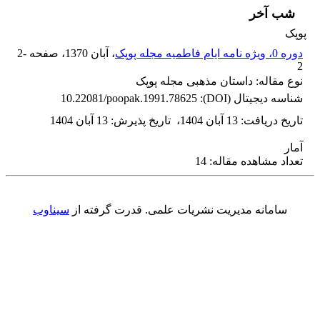
شب آخر
پوپک
دوره 0، ویژه نامه ایام فاطمیه مجله پوپک
، آبان 1370
، صفحه
2-
2
نوع مقاله: داستان مذهبی مجله پوپک
شناسه دیجیتال (DOI):
10.22081/poopak.1991.78625
تاریخ دریافت
:
13 آبان 1404
،
تاریخ پذیرش
:
13 آبان 1404
آمار
تعداد مشاهده مقاله: 14
سامانه مدیریت نشریات علمی.
قدرت گرفته از
سیناوب